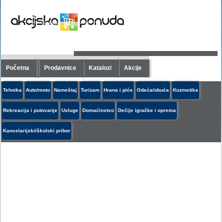
Početna
Prodavnice
Katalozi
Akcije
Tehnika
Auto/moto
Nameštaj
Turizam
Hrana i piće
Odeća/obuća
Kozmetika
Rekreacija i putovanje
Usluge
Domaćinstvo
Dečije igračke i oprema
Kancelarijski/školski pribor