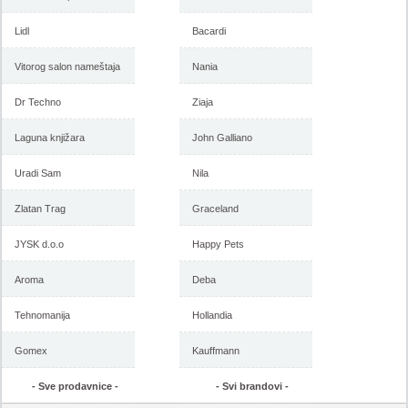
Lidl
Bacardi
Vitorog salon nameštaja
Nania
Dr Techno
Ziaja
Laguna knjižara
John Galliano
Uradi Sam
Nila
Zlatan Trag
Graceland
JYSK d.o.o
Happy Pets
Aroma
Deba
Tehnomanija
Hollandia
Gomex
Kauffmann
- Sve prodavnice -
- Svi brandovi -