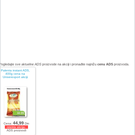
Pogledajte sve aktuelne
ADS
proizvode na akciji i pronađite najnižu
cenu ADS
proizvoda.
Palenta instant ADS,
400g cena na
Univerexport akciji
44,99
Cena:
Din
-istekla akcija-
ADS proizvodi