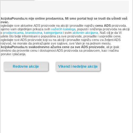
kcijskaPounda.rs nije online prodavnica. Mi smo portal koji se trudi da uštedi vaš
novac.
ogledajte sve aktuelne
ADS
proizvode na akciji i pronađite najnižu
cenu ADS
proizvoda.
ajemo vam objedinjen prikaza svih
važećih kataloga
, popusti i sniženja proizvoda na akciji
po
prodavnicama
,
brandovima
,
kategorijama
i svim
aktivnim akcijama
. Naš cilj je da Vi
udete što bolje informisani o popustima za sve proizvode, pronađite i uopredite cene.
ogledajte sve ADS proizvode koji su na akciji i pronađite najnižu cenu za željeni ADS
roizvod, ne morate da pretražujete sve sajtove, sve Vam je na jednom mestu.
AkcijskaPonuda.rs svakodnevno ažurira cene za sve ADS proizvode
, ali je ipak
otrebno da proverite cenu i dostupnost ADS proizvoda sa prodavcem, kao i načinu
sporuke i plaćanja.
Redovne akcije
Vikend i nedeljne akcije