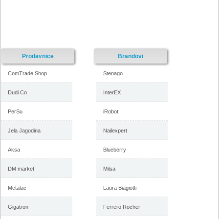
Prodavnice
Brandovi
ComTrade Shop
Stenago
Dudi Co
InterEX
PerSu
iRobot
Jela Jagodina
Nailexpert
Aksa
Blueberry
DM market
Milsa
Metalac
Laura Biagiotti
Gigatron
Ferrero Rocher