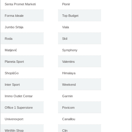
Senta Promet Marketi
Pionir
Forma Ideale
Top Budget
Jumbo Srbija
Viala
Roda
Skil
Matijević
Symphony
Planeta Sport
Valentins
Shop&Go
Himalaya
Inter Sport
Weekend
Immo Outlet Centar
Garmin
Office 1 Superstore
Povicom
Univerexport
Canaillou
WinWin Shop
Clin