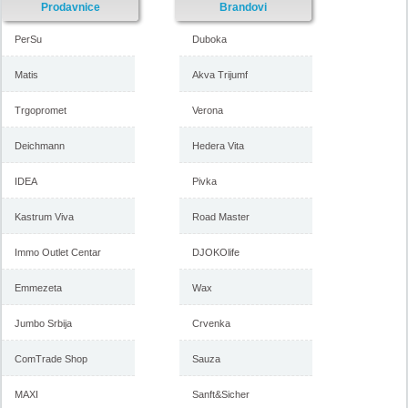
Prodavnice
Brandovi
PerSu
Duboka
Matis
Akva Trijumf
Trgopromet
Verona
Deichmann
Hedera Vita
IDEA
Pivka
Kastrum Viva
Road Master
Immo Outlet Centar
DJOKOlife
Emmezeta
Wax
Jumbo Srbija
Crvenka
ComTrade Shop
Sauza
MAXI
Sanft&Sicher