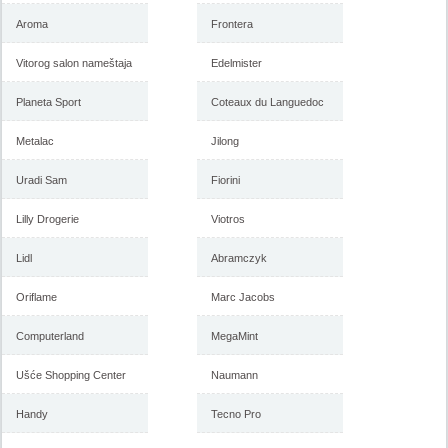
Aroma
Frontera
Vitorog salon nameštaja
Edelmister
Planeta Sport
Coteaux du Languedoc
Metalac
Jilong
Uradi Sam
Fiorini
Lilly Drogerie
Viotros
Lidl
Abramczyk
Oriflame
Marc Jacobs
Computerland
MegaMint
Ušće Shopping Center
Naumann
Handy
Tecno Pro