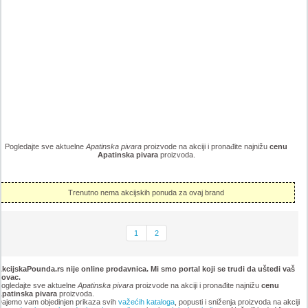
Pogledajte sve aktuelne
Apatinska pivara
proizvode na akciji i pronađite najnižu
cenu
Apatinska pivara
proizvoda.
Trenutno nema akcijskih ponuda za ovaj brand
1
2
kcijskaPounda.rs nije online prodavnica. Mi smo portal koji se trudi da uštedi vaš
novac.
ogledajte sve aktuelne
Apatinska pivara
proizvode na akciji i pronađite najnižu
cenu
Apatinska pivara
proizvoda.
ajemo vam objedinjen prikaza svih
važećih kataloga
, popusti i sniženja proizvoda na akciji