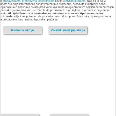
po
prodavnicama
,
brandovima
,
kategorijama
i svim
aktivnim akcijama
. Naš cilj je da Vi
udete što bolje informisani o popustima za sve proizvode, pronađite i uopredite cene.
ogledajte sve Apatinska pivara proizvode koji su na akciji i pronađite najnižu cenu za željeni
patinska pivara proizvod, ne morate da pretražujete sve sajtove, sve Vam je na jednom
mestu.
AkcijskaPonuda.rs svakodnevno ažurira cene za sve Apatinska pivara
proizvode
, ali je ipak potrebno da proverite cenu i dostupnost Apatinska pivara proizvoda
a prodavcem, kao i načinu isporuke i plaćanja.
Redovne akcije
Vikend i nedeljne akcije