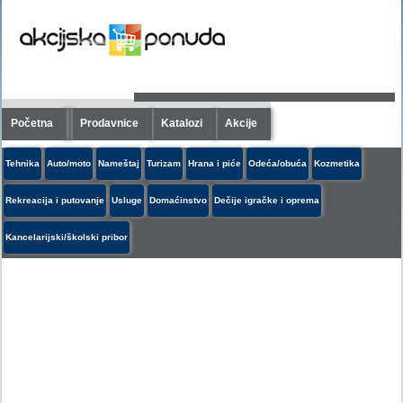
Početna
Prodavnice
Katalozi
Akcije
Tehnika
Auto/moto
Nameštaj
Turizam
Hrana i piće
Odeća/obuća
Kozmetika
Rekreacija i putovanje
Usluge
Domaćinstvo
Dečije igračke i oprema
Kancelarijski/školski pribor