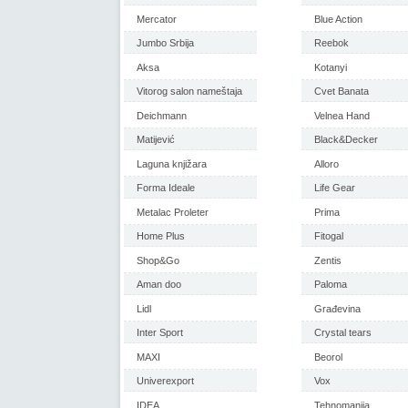
Mercator
Blue Action
Jumbo Srbija
Reebok
Aksa
Kotanyi
Vitorog salon nameštaja
Cvet Banata
Deichmann
Velnea Hand
Matijević
Black&Decker
Laguna knjižara
Alloro
Forma Ideale
Life Gear
Metalac Proleter
Prima
Home Plus
Fitogal
Shop&Go
Zentis
Aman doo
Paloma
Lidl
Građevina
Inter Sport
Crystal tears
MAXI
Beorol
Univerexport
Vox
IDEA
Tehnomanija