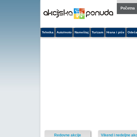
Početna
Tehnika
Auto/moto
Nameštaj
Turizam
Hrana i piće
Odeća
Redovne akcije
Vikend i nedeljne akc