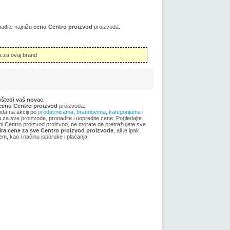
nađite najnižu
cenu Centro proizvod
proizvoda.
 za ovaj brand
uštedi vaš novac.
cenu Centro proizvod
proizvoda.
oda na akciji po
prodavnicama
,
brandovima
,
kategorijama
i
ma za sve proizvode, pronađite i uopredite cene. Pogledajte
jeni Centro proizvod proizvod, ne morate da pretražujete sve
ra cene za sve Centro proizvod proizvode
, ali je ipak
m, kao i načinu isporuke i plaćanja.