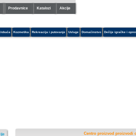
Prodavnice
Katalozi
Akcije
/obuća
Kozmetika
Rekreacija i putovanje
Usluge
Domaćinstvo
Dečije igračke i opr
Centro proizvod proizvodi c
ije