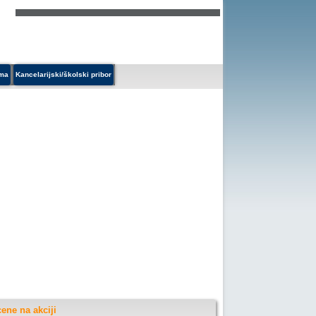
ema
Kancelarijski/školski pribor
ene na akciji