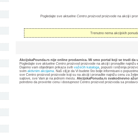
Pogledajte sve aktuelne
Centro proizvod
proizvode na akciji i pro
Trenutno nema akcijskih ponuda
AkcijskaPounda.rs nije online prodavnica. Mi smo portal koji se trudi da 
Pogledajte sve aktuelne
Centro proizvod
proizvode na akciji i pronađite najnižu
Dajemo vam objedinjen prikaza svih
važećih kataloga
, popusti i sniženja proizv
svim
aktivnim akcijama
. Naš cilj je da Vi budete što bolje informisani o popusti
sve Centro proizvod proizvode koji su na akciji i pronađite najnižu cenu za žel
sajtove, sve Vam je na jednom mestu.
AkcijskaPonuda.rs svakodnevno ažuri
potrebno da proverite cenu i dostupnost Centro proizvod proizvoda sa prodavce