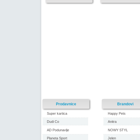
Prodavnice
Brandovi
Super kartica
Happy Pets
Dudi Co
Anitra
AD Podunavlje
NOWY STYL
Planeta Sport
Jelen