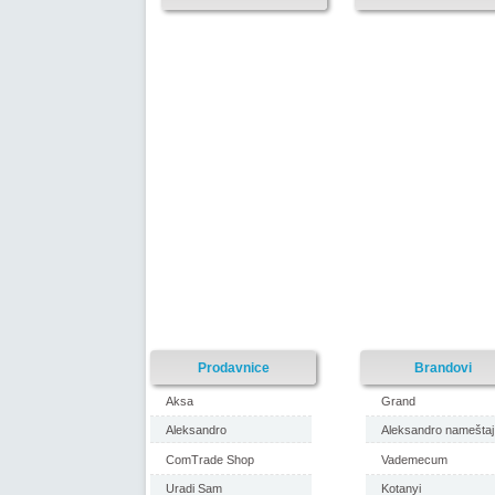
Prodavnice
Brandovi
Aksa
Grand
Aleksandro
Aleksandro nameštaj
ComTrade Shop
Vademecum
Uradi Sam
Kotanyi