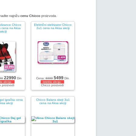
onađite najnižu
cenu Chicco
proizvoda.
blizance Chicco
Električni stelirizator Chicco
n cena na Aksa
2u1 cena na Aksa akciji
akciji
22990
5499
90
Din
Cena:
6999
Din
kla akcija-
-istekla akcija-
 proizvodi
Chicco proizvodi
gol igračka cena
Chicco Balans skejt 3u1
ksa akciji
cena na Aksa akciji