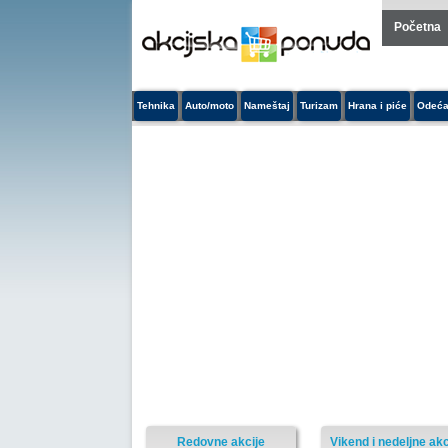
Početna
Tehnika
Auto/moto
Nameštaj
Turizam
Hrana i piće
Odeća
Redovne akcije
Vikend i nedeljne akc