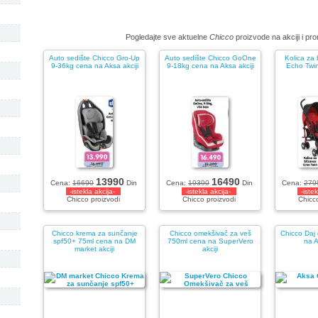
Pogledajte sve aktuelne
Chicco
proizvode na akciji i pr
Auto sedište Chicco Gro-Up
Auto sedište Chicco GoOne
Kolica za 
9-36kg cena na Aksa akciji
9-18kg cena na Aksa akciji
Echo Twi
13990
16490
Cena:
16690
Din
Cena:
19390
Din
Cena:
279
-istekla akcija-
-istekla akcija-
-iste
Chicco proizvodi
Chicco proizvodi
Chicco
Chicco krema za sunčanje
Chicco omekšivač za veš
Chicco Daj 
spf50+ 75ml cena na DM
750ml cena na SuperVero
na A
market akciji
akciji