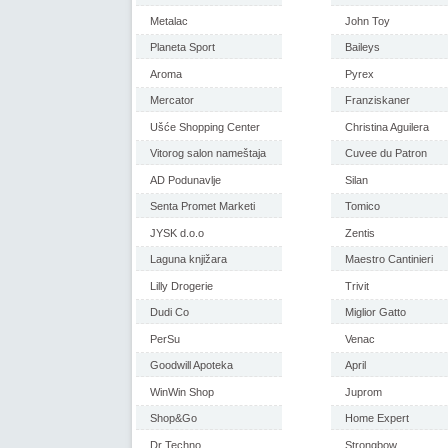
Metalac
John Toy
Planeta Sport
Baileys
Aroma
Pyrex
Mercator
Franziskaner
Ušće Shopping Center
Christina Aguilera
Vitorog salon nameštaja
Cuvee du Patron
AD Podunavlje
Silan
Senta Promet Marketi
Tomico
JYSK d.o.o
Zentis
Laguna knjižara
Maestro Cantinieri
Lilly Drogerie
Trivit
Dudi Co
Miglior Gatto
PerSu
Venac
Goodwill Apoteka
April
WinWin Shop
Juprom
Shop&Go
Home Expert
Dr Techno
Strongbow