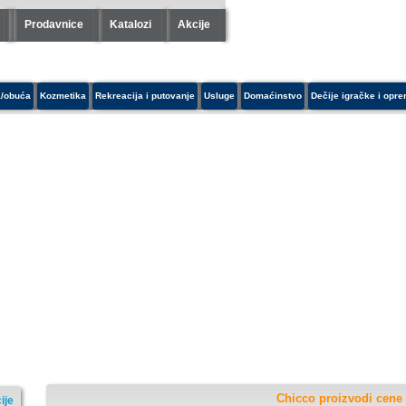
Prodavnice
Katalozi
Akcije
/obuća
Kozmetika
Rekreacija i putovanje
Usluge
Domaćinstvo
Dečije igračke i opr
Chicco proizvodi cene 
ije