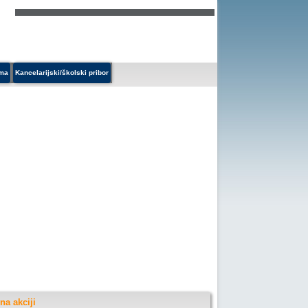
ema
Kancelarijski/školski pribor
na akciji