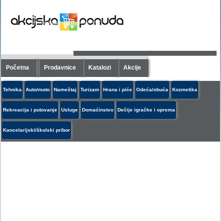
Početna
Prodavnice
Katalozi
Akcije
Tehnika
Auto/moto
Nameštaj
Turizam
Hrana i piće
Odeća/obuća
Kozmetika
Rekreacija i putovanje
Usluge
Domaćinstvo
Dečije igračke i oprema
Kancelarijski/školski pribor