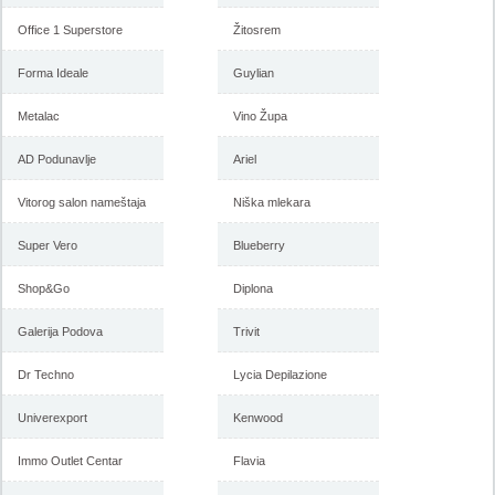
Office 1 Superstore
Žitosrem
Forma Ideale
Guylian
Metalac
Vino Župa
AD Podunavlje
Ariel
Vitorog salon nameštaja
Niška mlekara
Super Vero
Blueberry
Shop&Go
Diplona
Galerija Podova
Trivit
Dr Techno
Lycia Depilazione
Univerexport
Kenwood
Immo Outlet Centar
Flavia