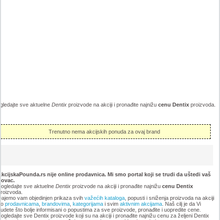
gledajte sve aktuelne
Dentix
proizvode na akciji i pronađite najnižu
cenu Dentix
proizvoda.
Trenutno nema akcijskih ponuda za ovaj brand
kcijskaPounda.rs nije online prodavnica. Mi smo portal koji se trudi da uštedi vaš
novac.
ogledajte sve aktuelne
Dentix
proizvode na akciji i pronađite najnižu
cenu Dentix
roizvoda.
ajemo vam objedinjen prikaza svih
važećih kataloga
, popusti i sniženja proizvoda na akciji
po
prodavnicama
,
brandovima
,
kategorijama
i svim
aktivnim akcijama
. Naš cilj je da Vi
udete što bolje informisani o popustima za sve proizvode, pronađite i uopredite cene.
ogledajte sve Dentix proizvode koji su na akciji i pronađite najnižu cenu za željeni Dentix