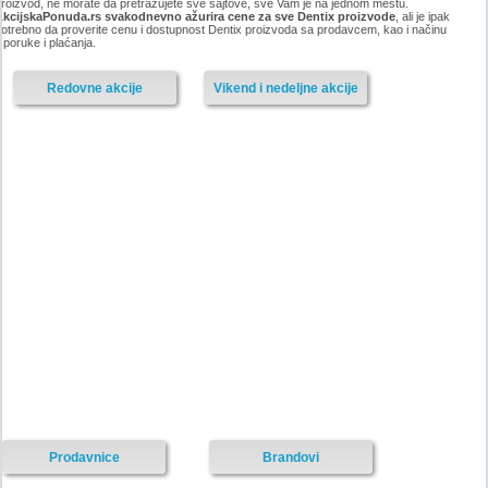
roizvod, ne morate da pretražujete sve sajtove, sve Vam je na jednom mestu.
AkcijskaPonuda.rs svakodnevno ažurira cene za sve Dentix proizvode
, ali je ipak
otrebno da proverite cenu i dostupnost Dentix proizvoda sa prodavcem, kao i načinu
sporuke i plaćanja.
Redovne akcije
Vikend i nedeljne akcije
Prodavnice
Brandovi