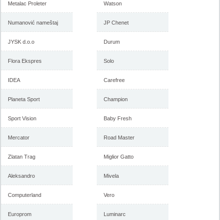
Metalac Proleter
Watson
Numanović nameštaj
JP Chenet
JYSK d.o.o
Durum
Flora Ekspres
Solo
IDEA
Carefree
Planeta Sport
Champion
Sport Vision
Baby Fresh
Mercator
Road Master
Zlatan Trag
Miglior Gatto
Aleksandro
Mivela
Computerland
Vero
Europrom
Luminarc