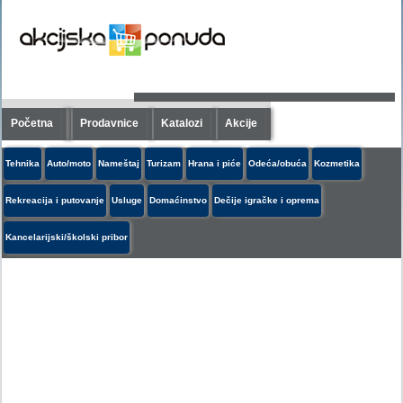
Početna
Prodavnice
Katalozi
Akcije
Tehnika
Auto/moto
Nameštaj
Turizam
Hrana i piće
Odeća/obuća
Kozmetika
Rekreacija i putovanje
Usluge
Domaćinstvo
Dečije igračke i oprema
Kancelarijski/školski pribor