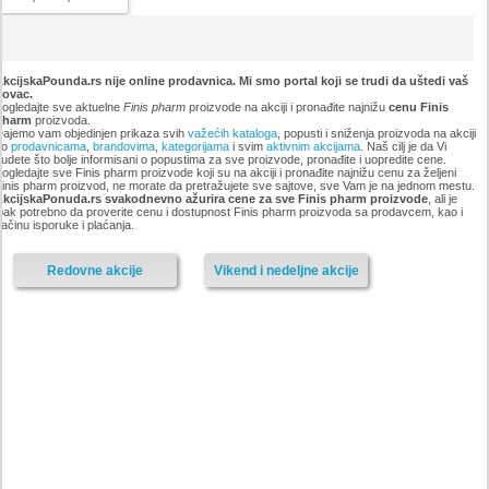
kcijskaPounda.rs nije online prodavnica. Mi smo portal koji se trudi da uštedi vaš
novac.
ogledajte sve aktuelne
Finis pharm
proizvode na akciji i pronađite najnižu
cenu Finis
pharm
proizvoda.
ajemo vam objedinjen prikaza svih
važećih kataloga
, popusti i sniženja proizvoda na akciji
po
prodavnicama
,
brandovima
,
kategorijama
i svim
aktivnim akcijama
. Naš cilj je da Vi
udete što bolje informisani o popustima za sve proizvode, pronađite i uopredite cene.
ogledajte sve Finis pharm proizvode koji su na akciji i pronađite najnižu cenu za željeni
inis pharm proizvod, ne morate da pretražujete sve sajtove, sve Vam je na jednom mestu.
AkcijskaPonuda.rs svakodnevno ažurira cene za sve Finis pharm proizvode
, ali je
pak potrebno da proverite cenu i dostupnost Finis pharm proizvoda sa prodavcem, kao i
ačinu isporuke i plaćanja.
Redovne akcije
Vikend i nedeljne akcije