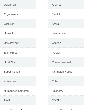
Deichmann
Andimar
Trgopromet
Martini
Gigatron
Scalla
Home Plus
Luksusowa
Univerexport
Cherish
Emmezeta
Perwoll
Uradi Sam
Centro proizvod
Super kartica
Tarrington House
Aman doo
Colla
Numanović nameštaj
Blueberry
PerSu
O'NEILL