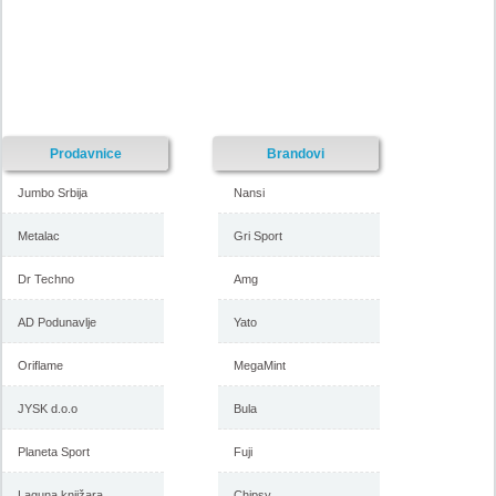
Prodavnice
Brandovi
Jumbo Srbija
Nansi
Metalac
Gri Sport
Dr Techno
Amg
AD Podunavlje
Yato
Oriflame
MegaMint
JYSK d.o.o
Bula
Planeta Sport
Fuji
Laguna knjižara
Chipsy