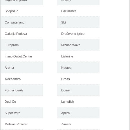
Shop&Go
Edelmister
Computerland
Skil
Galerija Podova
Društvene igrice
Europrom
Mizuno Wave
Immo Outlet Centar
Listerine
Aroma
Nestea
Aleksandro
Cross
Forma Ideale
Domel
Dudi Co
Lumpfish
Super Vero
Aperol
Metalac Proleter
Zanetti