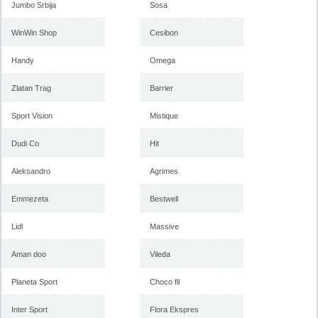
Jumbo Srbija
Sosa
WinWin Shop
Cesibon
Handy
Omega
Zlatan Trag
Barrier
Sport Vision
Mistique
Dudi Co
Hit
Aleksandro
Agrimes
Emmezeta
Bestwell
Lidl
Massive
Aman doo
Vileda
Planeta Sport
Choco fil
Inter Sport
Flora Ekspres