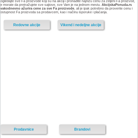
ogledajte sve Fa proizvode koji su na akciji i pronađite najnižu cenu za željeni Fa proizvod,
e morate da pretražujete sve sajtove, sve Vam je na jednom mestu.
AkcijskaPonuda.rs
svakodnevno ažurira cene za sve Fa proizvode
, ali je ipak potrebno da proverite cenu i
ostupnost Fa proizvoda sa prodavcem, kao i načinu isporuke i plaćanja.
Redovne akcije
Vikend i nedeljne akcije
Prodavnice
Brandovi