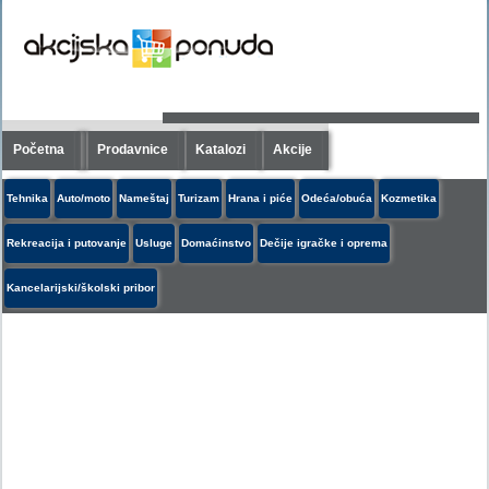
Početna
Prodavnice
Katalozi
Akcije
Tehnika
Auto/moto
Nameštaj
Turizam
Hrana i piće
Odeća/obuća
Kozmetika
Rekreacija i putovanje
Usluge
Domaćinstvo
Dečije igračke i oprema
Kancelarijski/školski pribor