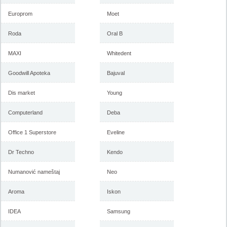
Europrom
Moet
Roda
Oral B
MAXI
Whitedent
Goodwill Apoteka
Bajuval
Dis market
Young
Computerland
Deba
Office 1 Superstore
Eveline
Dr Techno
Kendo
Numanović nameštaj
Neo
Aroma
Iskon
IDEA
Samsung