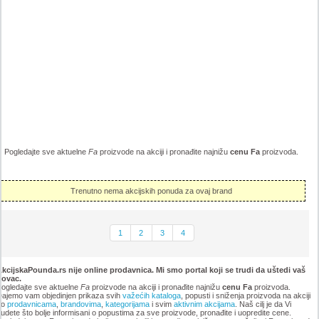
Pogledajte sve aktuelne
Fa
proizvode na akciji i pronađite najnižu
cenu Fa
proizvoda.
Trenutno nema akcijskih ponuda za ovaj brand
1
2
3
4
kcijskaPounda.rs nije online prodavnica. Mi smo portal koji se trudi da uštedi vaš
novac.
ogledajte sve aktuelne
Fa
proizvode na akciji i pronađite najnižu
cenu Fa
proizvoda.
ajemo vam objedinjen prikaza svih
važećih kataloga
, popusti i sniženja proizvoda na akciji
po
prodavnicama
,
brandovima
,
kategorijama
i svim
aktivnim akcijama
. Naš cilj je da Vi
udete što bolje informisani o popustima za sve proizvode, pronađite i uopredite cene.