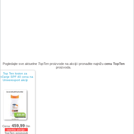
Pogledajte sve aktuelne
TopTen
proizvode na akciji i pronađite najnižu
cenu TopTen
proizvoda.
Top Ten losion za
unčanje SPF 40 cena na
Univerexport akciji
459,99
Cena:
Din
-istekla akcija-
TopTen proizvodi