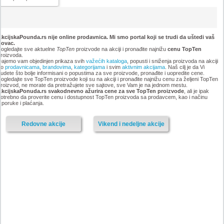
kcijskaPounda.rs nije online prodavnica. Mi smo portal koji se trudi da uštedi vaš
novac.
ogledajte sve aktuelne
TopTen
proizvode na akciji i pronađite najnižu
cenu TopTen
roizvoda.
ajemo vam objedinjen prikaza svih
važećih kataloga
, popusti i sniženja proizvoda na akciji
po
prodavnicama
,
brandovima
,
kategorijama
i svim
aktivnim akcijama
. Naš cilj je da Vi
udete što bolje informisani o popustima za sve proizvode, pronađite i uopredite cene.
ogledajte sve TopTen proizvode koji su na akciji i pronađite najnižu cenu za željeni TopTen
roizvod, ne morate da pretražujete sve sajtove, sve Vam je na jednom mestu.
AkcijskaPonuda.rs svakodnevno ažurira cene za sve TopTen proizvode
, ali je ipak
otrebno da proverite cenu i dostupnost TopTen proizvoda sa prodavcem, kao i načinu
sporuke i plaćanja.
Redovne akcije
Vikend i nedeljne akcije