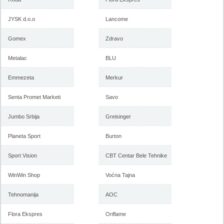
JYSK d.o.o
Lancome
Gomex
Zdravo
Metalac
BLU
Emmezeta
Merkur
Senta Promet Marketi
Savo
Jumbo Srbija
Greisinger
Planeta Sport
Burton
Sport Vision
CBT Centar Bele Tehnike
WinWin Shop
Voćna Tajna
Tehnomanija
AOC
Flora Ekspres
Oriflame