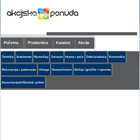
Početna
Prodavnice
Katalozi
Akcije
Tehnika
Auto/moto
Nameštaj
Turizam
Hrana i piće
Odeća/obuća
Kozmetika
Rekreacija i putovanje
Usluge
Domaćinstvo
Dečije igračke i oprema
Kancelarijski/školski pribor