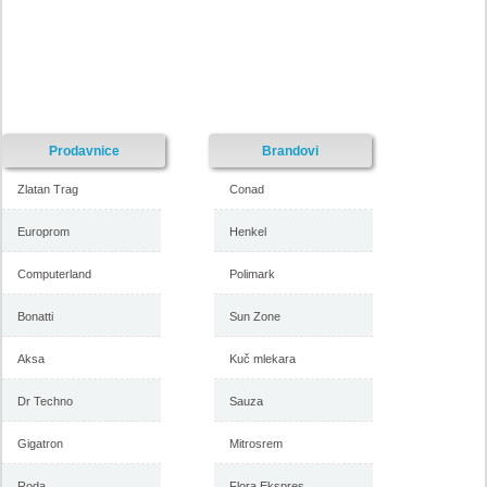
Prodavnice
Brandovi
Zlatan Trag
Conad
Europrom
Henkel
Computerland
Polimark
Bonatti
Sun Zone
Aksa
Kuč mlekara
Dr Techno
Sauza
Gigatron
Mitrosrem
Roda
Flora Ekspres