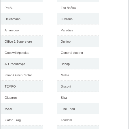
PerSu
Žito Bačka
Deichmann
Juvitana
Aman doo
Paradies
Office 1 Superstore
Dunlop
Goodwill Apoteka
General electric
AD Podunavlje
Bebop
Immo Outlet Centar
Midea
TEMPO
Biscotti
Gigatron
Sika
MAXI
Fine Food
Zlatan Trag
Tandem