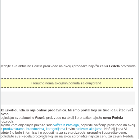
gledajte sve aktuelne
Fedela
proizvode na akciji i pronađite najnižu
cenu Fedela
proizvoda.
Trenutno nema akcijskih ponuda za ovaj brand
kcijskaPounda.rs nije online prodavnica. Mi smo portal koji se trudi da uštedi vaš
novac.
ogledajte sve aktuelne
Fedela
proizvode na akciji i pronađite najnižu
cenu Fedela
roizvoda.
ajemo vam objedinjen prikaza svih
važećih kataloga
, popusti i sniženja proizvoda na akciji
po
prodavnicama
,
brandovima
,
kategorijama
i svim
aktivnim akcijama
. Naš cilj je da Vi
udete što bolje informisani o popustima za sve proizvode, pronađite i uopredite cene.
ogledajte sve Fedela proizvode koji su na akciji i pronađite najnižu cenu za željeni Fedela