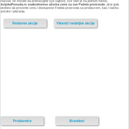
roizvod, ne morate da pretražujete sve sajtove, sve Vam je na jednom mestu.
AkcijskaPonuda.rs svakodnevno ažurira cene za sve Fedela proizvode
, ali je ipak
otrebno da proverite cenu i dostupnost Fedela proizvoda sa prodavcem, kao i načinu
sporuke i plaćanja.
Redovne akcije
Vikend i nedeljne akcije
Prodavnice
Brandovi