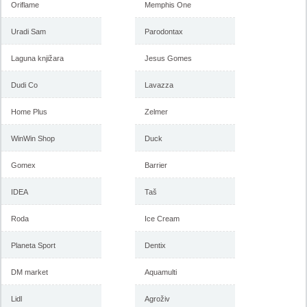
Oriflame
Memphis One
Uradi Sam
Parodontax
Laguna knjižara
Jesus Gomes
Dudi Co
Lavazza
Home Plus
Zelmer
WinWin Shop
Duck
Gomex
Barrier
IDEA
Taš
Roda
Ice Cream
Planeta Sport
Dentix
DM market
Aquamulti
Lidl
Agroživ