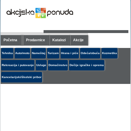
Početna
Prodavnice
Katalozi
Akcije
Tehnika
Auto/moto
Nameštaj
Turizam
Hrana i piće
Odeća/obuća
Kozmetika
Rekreacija i putovanje
Usluge
Domaćinstvo
Dečije igračke i oprema
Kancelarijski/školski pribor