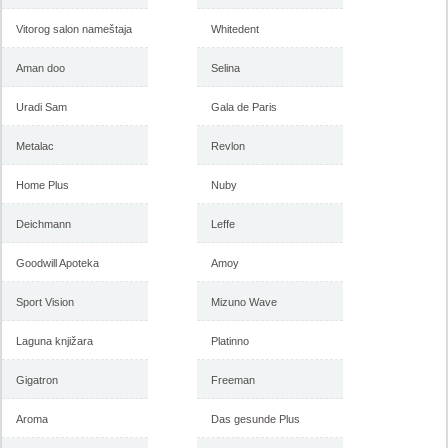
Vitorog salon nameštaja
Whitedent
Aman doo
Selina
Uradi Sam
Gala de Paris
Metalac
Revlon
Home Plus
Nuby
Deichmann
Leffe
Goodwill Apoteka
Amoy
Sport Vision
Mizuno Wave
Laguna knjižara
Platinno
Gigatron
Freeman
Aroma
Das gesunde Plus