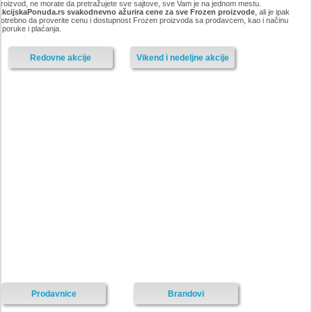
roizvod, ne morate da pretražujete sve sajtove, sve Vam je na jednom mestu.
AkcijskaPonuda.rs svakodnevno ažurira cene za sve Frozen proizvode
, ali je ipak
otrebno da proverite cenu i dostupnost Frozen proizvoda sa prodavcem, kao i načinu
sporuke i plaćanja.
Redovne akcije
Vikend i nedeljne akcije
Prodavnice
Brandovi