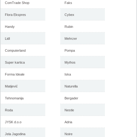
ComTrade Shop
Faks
Flora Ekspres
Cybex
Handy
Rubin
Lidl
Mehrzer
Computerland
Pompa
Super kartica
Mythos
Forma Ideale
Iska
Matijević
Naturella
Tehnomanija
Bergader
Roda
Nestle
JYSK d.o.o
Adria
Jela Jagodina
Noire