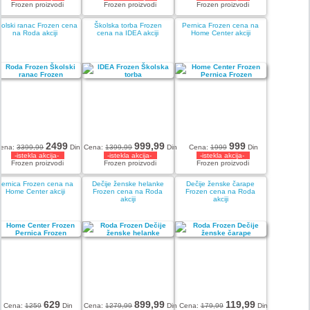
Frozen proizvodi
Frozen proizvodi
Frozen proizvodi
olski ranac Frozen cena
Školska torba Frozen
Pernica Frozen cena na
na Roda akciji
cena na IDEA akciji
Home Center akciji
2499
999,99
999
ena:
3399,99
Din
Cena:
1399,99
Din
Cena:
1999
Din
-istekla akcija-
-istekla akcija-
-istekla akcija-
Frozen proizvodi
Frozen proizvodi
Frozen proizvodi
Pernica Frozen cena na
Dečije ženske helanke
Dečije ženske čarape
Home Center akciji
Frozen cena na Roda
Frozen cena na Roda
akciji
akciji
629
899,99
119,99
Cena:
1259
Din
Cena:
1279,99
Din
Cena:
179,99
Din