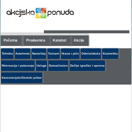
Početna
Prodavnice
Katalozi
Akcije
Tehnika
Auto/moto
Nameštaj
Turizam
Hrana i piće
Odeća/obuća
Kozmetika
Rekreacija i putovanje
Usluge
Domaćinstvo
Dečije igračke i oprema
Kancelarijski/školski pribor