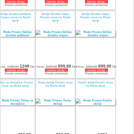
-istekla akcija-
-istekla akcija-
-istekla akcija-
Frozen proizvodi
Frozen proizvodi
Frozen proizvodi
Dečija ženska pidžama
Dečija ženska majca
Dečija ženska majca
Frozen cena na Roda
Frozen cena na Roda
Frozen cena na Roda
akciji
akciji
akciji
1249
899,99
899,99
ena:
1769,99
Din
Cena:
1199,99
Din
Cena:
1299,99
Din
-istekla akcija-
-istekla akcija-
-istekla akcija-
Frozen proizvodi
Frozen proizvodi
Frozen proizvodi
rba za devojčice Frozen
Torba dečija Frozen cena
Pončo dečiji Frozen cena
cena na Roda akciji
na Roda akciji
na Roda akciji