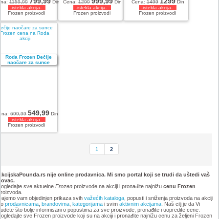
799,99
999,99
1299
ena:
1159,99
Din
Cena:
1299
Din
Cena:
1499
Din
-istekla akcija-
-istekla akcija-
-istekla akcija-
Frozen proizvodi
Frozen proizvodi
Frozen proizvodi
ečije naočare za sunce
Frozen cena na Roda
akciji
549,99
ena:
699,99
Din
-istekla akcija-
Frozen proizvodi
1
2
kcijskaPounda.rs nije online prodavnica. Mi smo portal koji se trudi da uštedi vaš
novac.
ogledajte sve aktuelne
Frozen
proizvode na akciji i pronađite najnižu
cenu Frozen
roizvoda.
ajemo vam objedinjen prikaza svih
važećih kataloga
, popusti i sniženja proizvoda na akciji
po
prodavnicama
,
brandovima
,
kategorijama
i svim
aktivnim akcijama
. Naš cilj je da Vi
udete što bolje informisani o popustima za sve proizvode, pronađite i uopredite cene.
ogledajte sve Frozen proizvode koji su na akciji i pronađite najnižu cenu za željeni Frozen