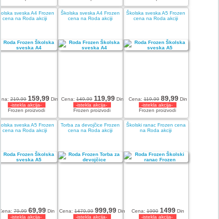
kolska sveska A4 Frozen
Školska sveska A4 Frozen
Školska sveska A5 Frozen
cena na Roda akciji
cena na Roda akciji
cena na Roda akciji
159,99
119,99
89,99
ena:
219,99
Din
Cena:
149,99
Din
Cena:
119,99
Din
-istekla akcija-
-istekla akcija-
-istekla akcija-
Frozen proizvodi
Frozen proizvodi
Frozen proizvodi
kolska sveska A5 Frozen
Torba za devojčice Frozen
Školski ranac Frozen cena
cena na Roda akciji
cena na Roda akciji
na Roda akciji
69,99
999,99
1499
Cena:
79,99
Din
Cena:
1479,99
Din
Cena:
1990
Din
-istekla akcija-
-istekla akcija-
-istekla akcija-