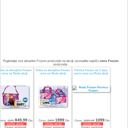
Pogledajte sve aktuelne
Frozen
proizvode na akciji i pronađite najnižu
cenu Frozen
proizvoda.
rba za devojčice Frozen
Torba za devojčice Frozen
Pernica Frozen sa 3 zipa,
cena na Roda akciji
cena na Roda akciji
puna cena na Roda akciji
849,99
1999
1099
Cena:
1199
Din
Cena:
2499
Din
Cena:
1669,99
Din
-istekla akcija-
-istekla akcija-
-istekla akcija-
Frozen proizvodi
Frozen proizvodi
Frozen proizvodi