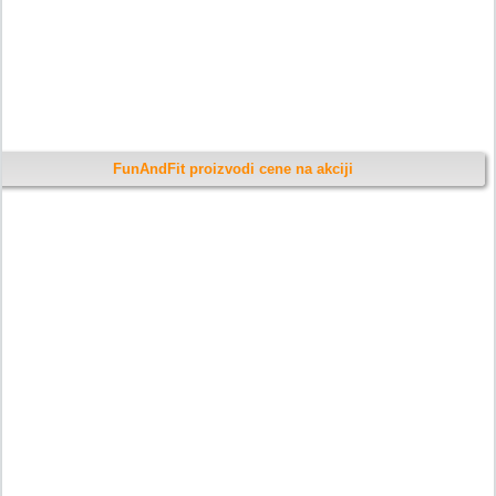
FunAndFit proizvodi cene na akciji