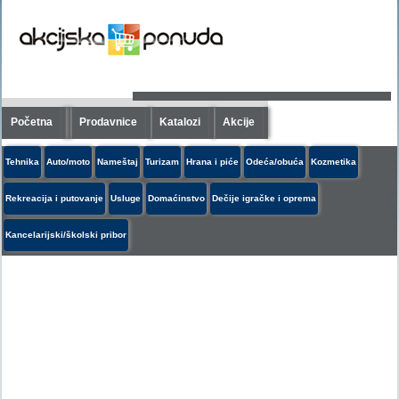
Početna
Prodavnice
Katalozi
Akcije
Tehnika
Auto/moto
Nameštaj
Turizam
Hrana i piće
Odeća/obuća
Kozmetika
Rekreacija i putovanje
Usluge
Domaćinstvo
Dečije igračke i oprema
Kancelarijski/školski pribor