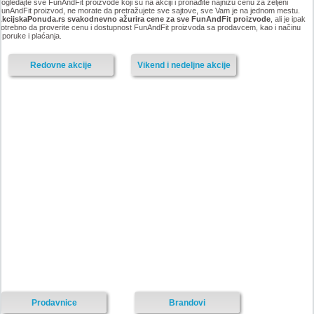
ogledajte sve FunAndFit proizvode koji su na akciji i pronađite najnižu cenu za željeni
unAndFit proizvod, ne morate da pretražujete sve sajtove, sve Vam je na jednom mestu.
AkcijskaPonuda.rs svakodnevno ažurira cene za sve FunAndFit proizvode
, ali je ipak
otrebno da proverite cenu i dostupnost FunAndFit proizvoda sa prodavcem, kao i načinu
sporuke i plaćanja.
Redovne akcije
Vikend i nedeljne akcije
Prodavnice
Brandovi