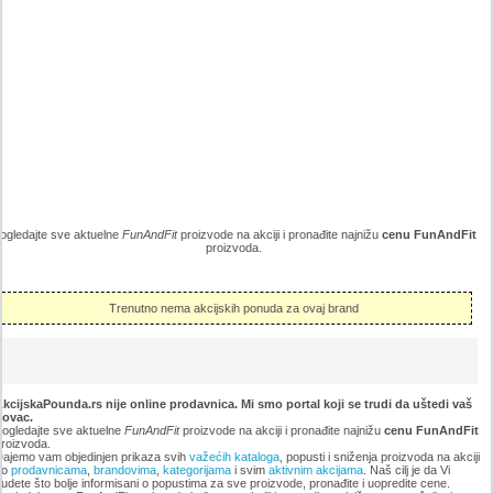
ogledajte sve aktuelne
FunAndFit
proizvode na akciji i pronađite najnižu
cenu FunAndFit
proizvoda.
Trenutno nema akcijskih ponuda za ovaj brand
kcijskaPounda.rs nije online prodavnica. Mi smo portal koji se trudi da uštedi vaš
novac.
ogledajte sve aktuelne
FunAndFit
proizvode na akciji i pronađite najnižu
cenu FunAndFit
roizvoda.
ajemo vam objedinjen prikaza svih
važećih kataloga
, popusti i sniženja proizvoda na akciji
po
prodavnicama
,
brandovima
,
kategorijama
i svim
aktivnim akcijama
. Naš cilj je da Vi
udete što bolje informisani o popustima za sve proizvode, pronađite i uopredite cene.