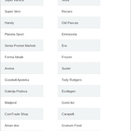
Super kartica
Sosa
Super Vero
Recaro
Handy
Old Pascas
Planeta Sport
Emmezeta
Senta Promet Marketi
Era
Forma Ideale
Frozen
Aroma
Susler
Goodwill Apoteka
Tody Ruttgers
Galerija Podova
Ecollagen
Matijević
Gorki list
ComTrade Shop
Carapelli
Aman doo
Granum Food