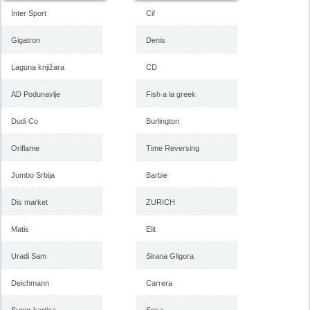
Inter Sport
Cif
Gigatron
Denis
Laguna knjižara
CD
AD Podunavlje
Fish a la greek
Dudi Co
Burlington
Oriflame
Time Reversing
Jumbo Srbija
Barbie
Dis market
ZURICH
Matis
Elit
Uradi Sam
Sirana Gligora
Deichmann
Carrera