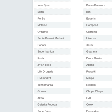
Inter Sport
Bravo Premium
Matis
Elin
PerSu
Eucerin
Metalac
Compeed
Oriflame
Clatronic
Senta Promet Marketi
Hisense
Bonatti
Xerox
Super kartica
Guarana
Roda
Dolce Gusto
JYSK d.o.o
Atomic
Lilly Drogerie
Propolki
DM market
Milupa
Tehnomanija
Reebok
Gomex
Chupa Chups
Aksa
CAT
Galerija Podova
Celex
Super Vero
Eurosalon