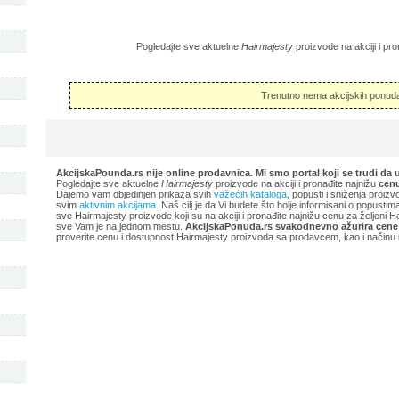
Pogledajte sve aktuelne
Hairmajesty
proizvode na akciji i pro
Trenutno nema akcijskih ponuda
AkcijskaPounda.rs nije online prodavnica. Mi smo portal koji se trudi da 
Pogledajte sve aktuelne
Hairmajesty
proizvode na akciji i pronađite najnižu
cenu
Dajemo vam objedinjen prikaza svih
važećih kataloga
, popusti i sniženja proizv
svim
aktivnim akcijama
. Naš cilj je da Vi budete što bolje informisani o popusti
sve Hairmajesty proizvode koji su na akciji i pronađite najnižu cenu za željeni 
sve Vam je na jednom mestu.
AkcijskaPonuda.rs svakodnevno ažurira cene 
proverite cenu i dostupnost Hairmajesty proizvoda sa prodavcem, kao i načinu i