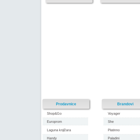
Prodavnice
Brandovi
Shop&Go
Voyager
Europrom
She
Laguna knjižara
Platinno
Handy
Paladini