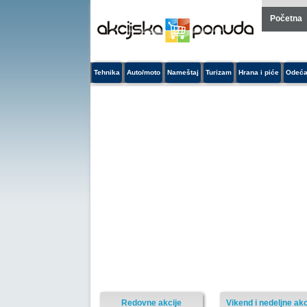
Početna
Tehnika
Auto/moto
Nameštaj
Turizam
Hrana i piće
Odeća
Redovne akcije
Vikend i nedeljne akc