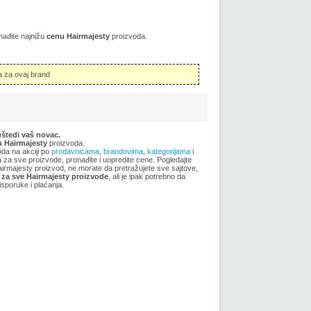
nađite najnižu
cenu Hairmajesty
proizvoda.
 za ovaj brand
uštedi vaš novac.
 Hairmajesty
proizvoda.
oda na akciji po
prodavnicama
,
brandovima
,
kategorijama
i
ma za sve proizvode, pronađite i uopredite cene. Pogledajte
Hairmajesty proizvod, ne morate da pretražujete sve sajtove,
za sve Hairmajesty proizvode
, ali je ipak potrebno da
sporuke i plaćanja.