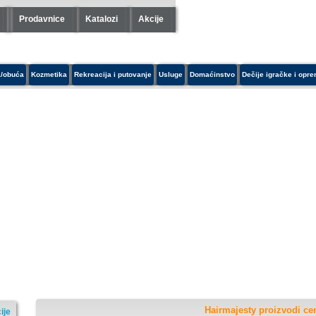
Prodavnice
Katalozi
Akcije
/obuća
Kozmetika
Rekreacija i putovanje
Usluge
Domaćinstvo
Dečije igračke i opr
Hairmajesty proizvodi cen
ije