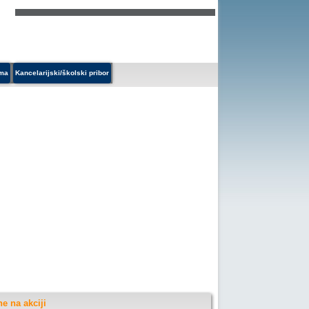
ema
Kancelarijski/školski pribor
e na akciji