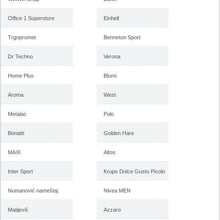
Office 1 Superstore
Einhell
Trgopromet
Benneton Sport
Dr Techno
Verona
Home Plus
Blumi
Aroma
West
Metalac
Polo
Bonatti
Golden Hare
MAXI
Altos
Inter Sport
Krups Dolce Gusto Picolo
Numanović nameštaj
Nivea MEN
Matijević
Azzaro