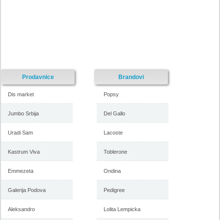
Prodavnice
Brandovi
Dis market
Popsy
Jumbo Srbija
Del Gallo
Uradi Sam
Lacoste
Kastrum Viva
Toblerone
Emmezeta
Ondina
Galerija Podova
Pedigree
Aleksandro
Lolita Lempicka