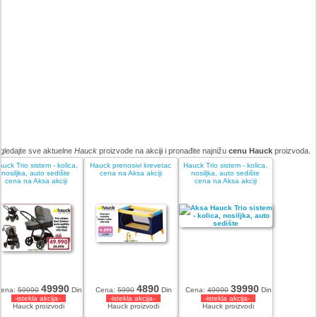
gledajte sve aktuelne
Hauck
proizvode na akciji i pronađite najnižu
cenu Hauck
proizvoda.
auck Trio sistem - kolica,
Hauck prenosivi krevetac
Hauck Trio sistem - kolica,
nosiljka, auto sedište
cena na Aksa akciji
nosiljka, auto sedište
cena na Aksa akciji
cena na Aksa akciji
49990
4890
39990
ena:
59990
Din
Cena:
5990
Din
Cena:
49990
Din
-istekla akcija-
-istekla akcija-
-istekla akcija-
Hauck proizvodi
Hauck proizvodi
Hauck proizvodi