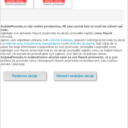
-istekla akcija-
-istekla akcija-
Hauck proizvodi
Hauck proizvodi
kcijskaPounda.rs nije online prodavnica. Mi smo portal koji se trudi da uštedi vaš
novac.
ogledajte sve aktuelne
Hauck
proizvode na akciji i pronađite najnižu
cenu Hauck
roizvoda.
ajemo vam objedinjen prikaza svih
važećih kataloga
, popusti i sniženja proizvoda na akciji
po
prodavnicama
,
brandovima
,
kategorijama
i svim
aktivnim akcijama
. Naš cilj je da Vi
udete što bolje informisani o popustima za sve proizvode, pronađite i uopredite cene.
ogledajte sve Hauck proizvode koji su na akciji i pronađite najnižu cenu za željeni Hauck
roizvod, ne morate da pretražujete sve sajtove, sve Vam je na jednom mestu.
AkcijskaPonuda.rs svakodnevno ažurira cene za sve Hauck proizvode
, ali je ipak
otrebno da proverite cenu i dostupnost Hauck proizvoda sa prodavcem, kao i načinu
sporuke i plaćanja.
Redovne akcije
Vikend i nedeljne akcije