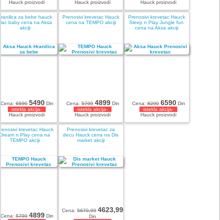
Hauck proizvodi
Hauck proizvodi
Hauck proizvodi
Hranilica za bebe hauck
Prenosivi krevetac Hauck
Prenosivi krevetac Hauck
Mac baby cena na Aksa
cena na TEMPO akciji
Sleep n Play Jungle fun
akciji
cena na Aksa akciji
5490
4899
6590
Cena:
6590
Din
Cena:
5799
Din
Cena:
8290
Din
-istekla akcija-
-istekla akcija-
-istekla akcija-
Hauck proizvodi
Hauck proizvodi
Hauck proizvodi
renosivi krevetac Hauck
Prenosivi krevetac za
Dream n Play cena na
decu Hauck cena na Dis
TEMPO akciji
market akciji
4623,99
Cena:
5670,99
4899
Cena:
5799
Din
Din