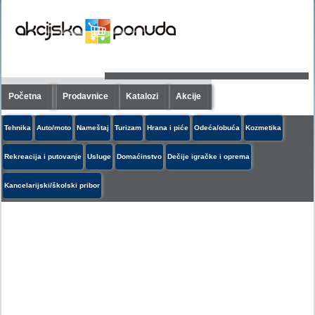
Početna
Prodavnice
Katalozi
Akcije
Tehnika
Auto/moto
Nameštaj
Turizam
Hrana i piće
Odeća/obuća
Kozmetika
Rekreacija i putovanje
Usluge
Domaćinstvo
Dečije igračke i oprema
Kancelarijski/školski pribor