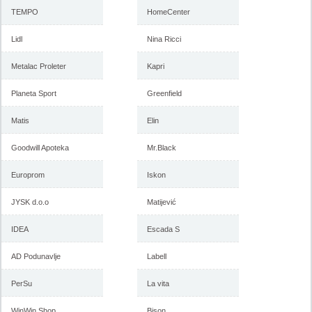
TEMPO
HomeCenter
Lidl
Nina Ricci
Metalac Proleter
Kapri
Planeta Sport
Greenfield
Matis
Elin
Goodwill Apoteka
Mr.Black
Europrom
Iskon
JYSK d.o.o
Matijević
IDEA
Escada S
AD Podunavlje
Labell
PerSu
La vita
WinWin Shop
Bison