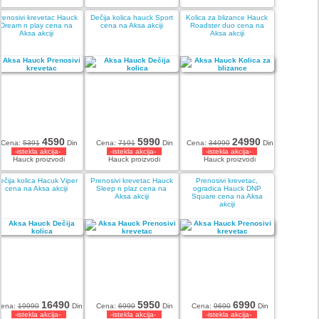
renosivi krevetac Hauck
Dečija kolica hauck Sport
Kolica za blizance Hauck
Dream n play cena na
cena na Aksa akciji
Roadster duo cena na
Aksa akciji
Aksa akciji
4590
5990
24990
Cena:
5391
Din
Cena:
7191
Din
Cena:
34990
Din
-istekla akcija-
-istekla akcija-
-istekla akcija-
Hauck proizvodi
Hauck proizvodi
Hauck proizvodi
ečija kolica Hacuk Viper
Prenosivi krevetac Hauck
Prenosivi krevetac,
cena na Aksa akciji
Sleep n plaz cena na
ogradica Hauck DNP
Aksa akciji
Square cena na Aksa
akciji
16490
5950
6990
ena:
19990
Din
Cena:
6990
Din
Cena:
9690
Din
-istekla akcija-
-istekla akcija-
-istekla akcija-