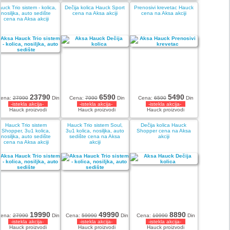
auck Trio sistem - kolica,
Dečija kolica Hauck Sport
Prenosivi krevetac Hauck
nosiljka, auto sedište
cena na Aksa akciji
cena na Aksa akciji
cena na Aksa akciji
23790
6590
5490
ena:
27990
Din
Cena:
7990
Din
Cena:
6590
Din
-istekla akcija-
-istekla akcija-
-istekla akcija-
Hauck proizvodi
Hauck proizvodi
Hauck proizvodi
Hauck Trio sistem
Hauck Trio sistem Soul,
Dečija kolica Hauck
Shopper, 3u1 kolica,
3u1 kolica, nosiljka, auto
Shopper cena na Aksa
nosiljka, auto sedište
sedište cena na Aksa
akciji
cena na Aksa akciji
akciji
19990
49990
8890
ena:
27990
Din
Cena:
59990
Din
Cena:
10990
Din
-istekla akcija-
-istekla akcija-
-istekla akcija-
Hauck proizvodi
Hauck proizvodi
Hauck proizvodi