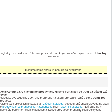
Pogledajte sve aktuelne
John Toy
proizvode na akciji i pronađite najnižu
cenu John Toy
proizvoda.
Trenutno nema akcijskih ponuda za ovaj brand
kcijskaPounda.rs nije online prodavnica. Mi smo portal koji se trudi da uštedi vaš
novac.
ogledajte sve aktuelne
John Toy
proizvode na akciji i pronađite najnižu
cenu John Toy
roizvoda.
ajemo vam objedinjen prikaza svih
važećih kataloga
, popusti i sniženja proizvoda na akciji
po
prodavnicama
,
brandovima
,
kategorijama
i svim
aktivnim akcijama
. Naš cilj je da Vi
udete što bolje informisani o popustima za sve proizvode, pronađite i uopredite cene.