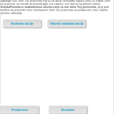
ogledajte sve John Toy proizvode koji su na akciji i pronađite najnižu cenu za željeni John
oy proizvod, ne morate da pretražujete sve sajtove, sve Vam je na jednom mestu.
AkcijskaPonuda.rs svakodnevno ažurira cene za sve John Toy proizvode
, ali je ipak
otrebno da proverite cenu i dostupnost John Toy proizvoda sa prodavcem, kao i načinu
sporuke i plaćanja.
Redovne akcije
Vikend i nedeljne akcije
Prodavnice
Brandovi