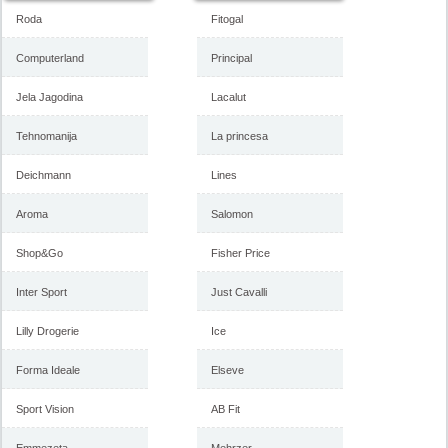
Roda
Fitogal
Computerland
Principal
Jela Jagodina
Lacalut
Tehnomanija
La princesa
Deichmann
Lines
Aroma
Salomon
Shop&Go
Fisher Price
Inter Sport
Just Cavalli
Lilly Drogerie
Ice
Forma Ideale
Elseve
Sport Vision
AB Fit