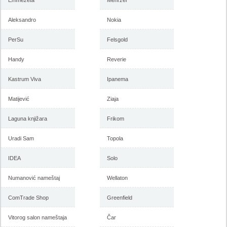
Emmezeta
Mehrzer
Aleksandro
Nokia
PerSu
Felsgold
Handy
Reverie
Kastrum Viva
Ipanema
Matijević
Ziaja
Laguna knjižara
Frikom
Uradi Sam
Topola
IDEA
Solo
Numanović nameštaj
Wellaton
ComTrade Shop
Greenfield
Vitorog salon nameštaja
Čar