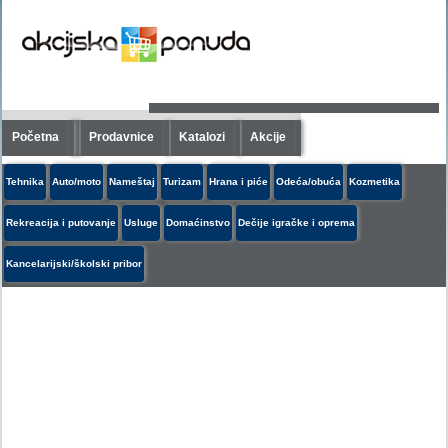
Početna
Prodavnice
Katalozi
Akcije
Tehnika
Auto/moto
Nameštaj
Turizam
Hrana i piće
Odeća/obuća
Kozmetika
Rekreacija i putovanje
Usluge
Domaćinstvo
Dečije igračke i oprema
Kancelarijski/školski pribor