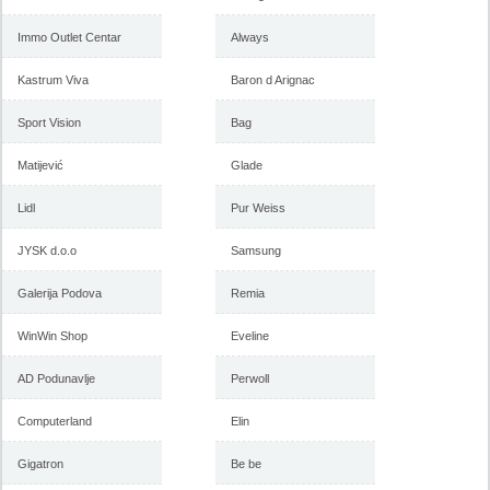
Immo Outlet Centar
Always
Kastrum Viva
Baron d Arignac
Sport Vision
Bag
Matijević
Glade
Lidl
Pur Weiss
JYSK d.o.o
Samsung
Galerija Podova
Remia
WinWin Shop
Eveline
AD Podunavlje
Perwoll
Computerland
Elin
Gigatron
Be be