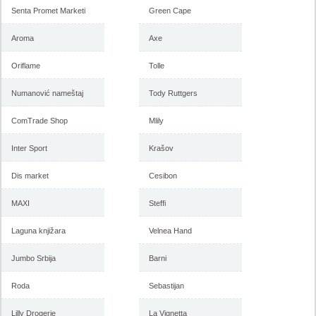
Senta Promet Marketi
Green Cape
Aroma
Axe
Oriflame
Tolle
Numanović nameštaj
Tody Ruttgers
ComTrade Shop
Mlily
Inter Sport
Krašov
Dis market
Cesibon
MAXI
Steffi
Laguna knjižara
Velnea Hand
Jumbo Srbija
Barni
Roda
Sebastijan
Lilly Drogerie
La Vignetta