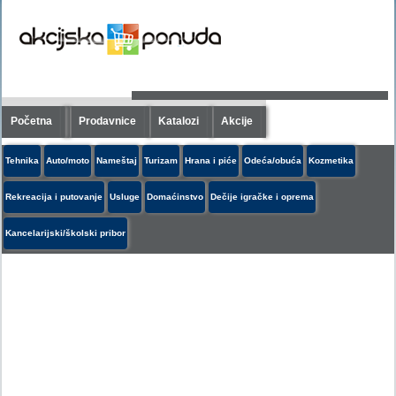
Početna
Prodavnice
Katalozi
Akcije
Tehnika
Auto/moto
Nameštaj
Turizam
Hrana i piće
Odeća/obuća
Kozmetika
Rekreacija i putovanje
Usluge
Domaćinstvo
Dečije igračke i oprema
Kancelarijski/školski pribor