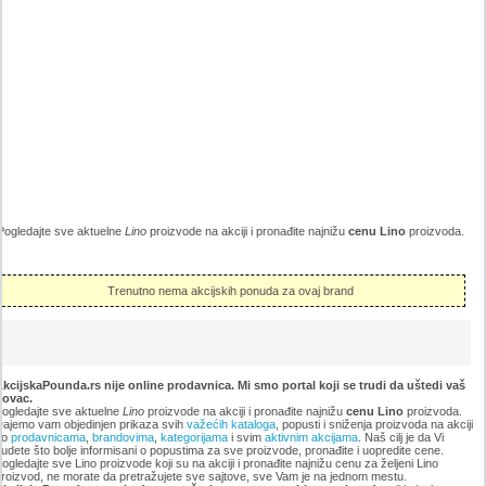
Pogledajte sve aktuelne
Lino
proizvode na akciji i pronađite najnižu
cenu Lino
proizvoda.
Trenutno nema akcijskih ponuda za ovaj brand
kcijskaPounda.rs nije online prodavnica. Mi smo portal koji se trudi da uštedi vaš
novac.
ogledajte sve aktuelne
Lino
proizvode na akciji i pronađite najnižu
cenu Lino
proizvoda.
ajemo vam objedinjen prikaza svih
važećih kataloga
, popusti i sniženja proizvoda na akciji
po
prodavnicama
,
brandovima
,
kategorijama
i svim
aktivnim akcijama
. Naš cilj je da Vi
udete što bolje informisani o popustima za sve proizvode, pronađite i uopredite cene.
ogledajte sve Lino proizvode koji su na akciji i pronađite najnižu cenu za željeni Lino
roizvod, ne morate da pretražujete sve sajtove, sve Vam je na jednom mestu.