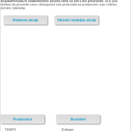
AkcijskaPonuda.rs svakodnevno ažurira cene za sve Lino proizvode
, ali je ipak
otrebno da proverite cenu i dostupnost Lino proizvoda sa prodavcem, kao i načinu
sporuke i plaćanja.
Redovne akcije
Vikend i nedeljne akcije
Prodavnice
Brandovi
TEMPO
Erdinger