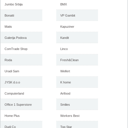
Jumbo Srbija
BMX
Bonatti
VP Gambit
Matis
Kapuziner
Galerija Podova
Kandit
ComTrade Shop
Linco
Roda
Fresh&Clean
Uradi Sam
Weifert
JYSK d.o.o
K home
Computerland
Artfood
Office 1 Superstore
Smilies
Home Plus
Workers Best
Dudi Co
Top Star