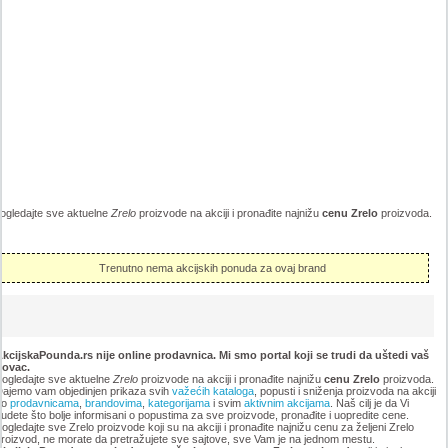
ogledajte sve aktuelne
Zrelo
proizvode na akciji i pronađite najnižu
cenu Zrelo
proizvoda.
Trenutno nema akcijskih ponuda za ovaj brand
kcijskaPounda.rs nije online prodavnica. Mi smo portal koji se trudi da uštedi vaš
novac.
ogledajte sve aktuelne
Zrelo
proizvode na akciji i pronađite najnižu
cenu Zrelo
proizvoda.
ajemo vam objedinjen prikaza svih
važećih kataloga
, popusti i sniženja proizvoda na akciji
po
prodavnicama
,
brandovima
,
kategorijama
i svim
aktivnim akcijama
. Naš cilj je da Vi
udete što bolje informisani o popustima za sve proizvode, pronađite i uopredite cene.
ogledajte sve Zrelo proizvode koji su na akciji i pronađite najnižu cenu za željeni Zrelo
roizvod, ne morate da pretražujete sve sajtove, sve Vam je na jednom mestu.