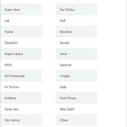
Super Vero
Žar Pečka
Lidl
Helf
Handy
Moulinex
Shop&Go
Nectar
Super kartica
Jana
IDEA
Samurai
AD Podunavlje
Chappi
Dr Techno
Daily
Oriflame
Pearl Drops
Aman doo
After Eight
Dis market
Chloe