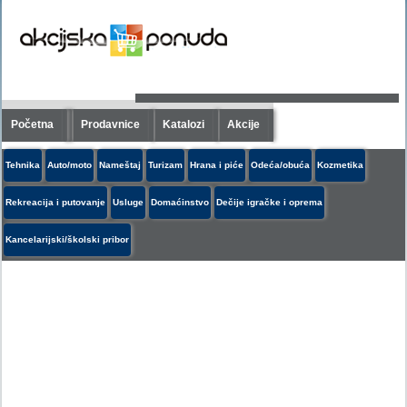
Početna
Prodavnice
Katalozi
Akcije
Tehnika
Auto/moto
Nameštaj
Turizam
Hrana i piće
Odeća/obuća
Kozmetika
Rekreacija i putovanje
Usluge
Domaćinstvo
Dečije igračke i oprema
Kancelarijski/školski pribor