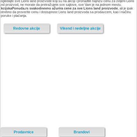
ogledajte sve Lions land proizvode koji su na akciji i pronađite najnižu cenu za željeni Lions
and proizvod, ne morate da pretražujete sve sajtove, sve Vam je na jednom mestu.
AkcijskaPonuda.rs svakodnevno ažurira cene za sve Lions land proizvode
, ali je ipak
otrebno da proverite cenu i dostupnost Lions land proizvoda sa prodavcem, kao i načinu
sporuke i plaćanja.
Redovne akcije
Vikend i nedeljne akcije
Prodavnice
Brandovi