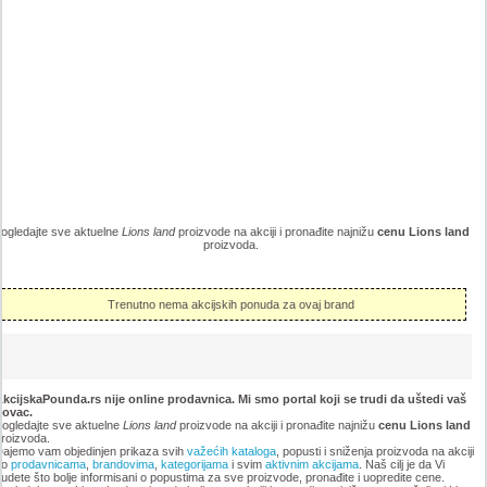
ogledajte sve aktuelne
Lions land
proizvode na akciji i pronađite najnižu
cenu Lions land
proizvoda.
Trenutno nema akcijskih ponuda za ovaj brand
kcijskaPounda.rs nije online prodavnica. Mi smo portal koji se trudi da uštedi vaš
novac.
ogledajte sve aktuelne
Lions land
proizvode na akciji i pronađite najnižu
cenu Lions land
roizvoda.
ajemo vam objedinjen prikaza svih
važećih kataloga
, popusti i sniženja proizvoda na akciji
po
prodavnicama
,
brandovima
,
kategorijama
i svim
aktivnim akcijama
. Naš cilj je da Vi
udete što bolje informisani o popustima za sve proizvode, pronađite i uopredite cene.