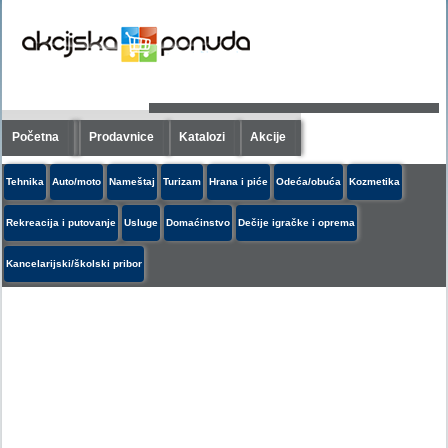
Početna
Prodavnice
Katalozi
Akcije
Tehnika
Auto/moto
Nameštaj
Turizam
Hrana i piće
Odeća/obuća
Kozmetika
Rekreacija i putovanje
Usluge
Domaćinstvo
Dečije igračke i oprema
Kancelarijski/školski pribor