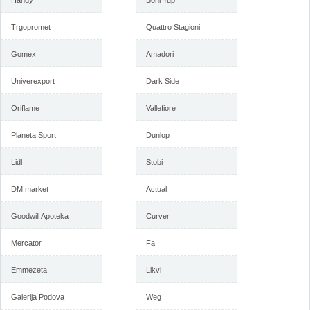
Handy
Boni Yup
Trgopromet
Quattro Stagioni
Gomex
Amadori
Univerexport
Dark Side
Oriflame
Vallefiore
Planeta Sport
Dunlop
Lidl
Stobi
DM market
Actual
Goodwill Apoteka
Curver
Mercator
Fa
Emmezeta
Likvi
Galerija Podova
Weg