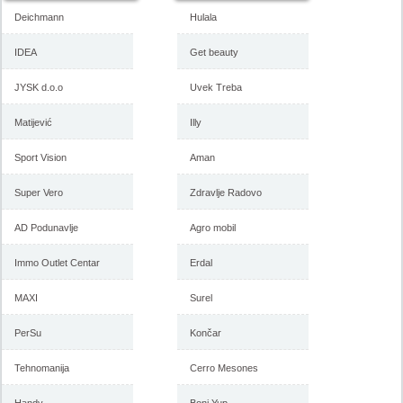
Deichmann
Hulala
IDEA
Get beauty
JYSK d.o.o
Uvek Treba
Matijević
Illy
Sport Vision
Aman
Super Vero
Zdravlje Radovo
AD Podunavlje
Agro mobil
Immo Outlet Centar
Erdal
MAXI
Surel
PerSu
Končar
Tehnomanija
Cerro Mesones