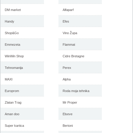
DM market
Alfaparf
Handy
Efes
Shop&Go
Vino Župa
Emmezeta
Flammat
WinWin Shop
Cidre Bretagne
Tehnomanija
Perex
MAXI
Alpha
Europrom
Roda moja tehnika
Zlatan Trag
Mr Proper
Aman doo
Elseve
Super kartica
Bertoni