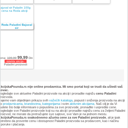
ajuval sir Paladin 100g
cena na Roda akciji
99,99
Cena:
109,99
Din
-istekla akcija-
Paladini proizvodi
kcijskaPounda.rs nije online prodavnica. Mi smo portal koji se trudi da uštedi vaš
novac.
ogledajte sve aktuelne
Paladini
proizvode na akciji i pronađite najnižu
cenu Paladini
roizvoda.
ajemo vam objedinjen prikaza svih
važećih kataloga
, popusti i sniženja proizvoda na akciji
po
prodavnicama
,
brandovima
,
kategorijama
i svim
aktivnim akcijama
. Naš cilj je da Vi
udete što bolje informisani o popustima za sve proizvode, pronađite i uopredite cene.
ogledajte sve Paladini proizvode koji su na akciji i pronađite najnižu cenu za željeni Paladini
roizvod, ne morate da pretražujete sve sajtove, sve Vam je na jednom mestu.
AkcijskaPonuda.rs svakodnevno ažurira cene za sve Paladini proizvode
, ali je ipak
otrebno da proverite cenu i dostupnost Paladini proizvoda sa prodavcem, kao i načinu
sporuke i plaćanja.