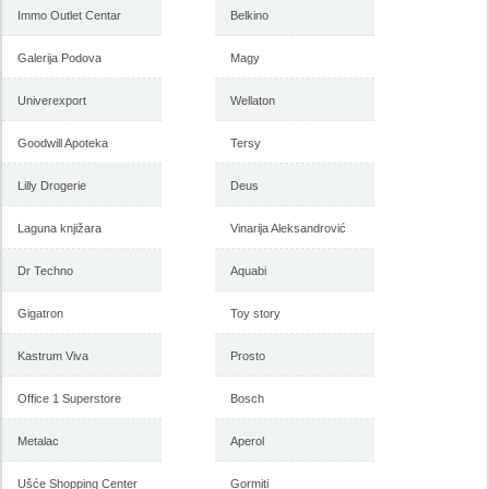
Immo Outlet Centar
Belkino
Galerija Podova
Magy
Univerexport
Wellaton
Goodwill Apoteka
Tersy
Lilly Drogerie
Deus
Laguna knjižara
Vinarija Aleksandrović
Dr Techno
Aquabi
Gigatron
Toy story
Kastrum Viva
Prosto
Office 1 Superstore
Bosch
Metalac
Aperol
Ušće Shopping Center
Gormiti