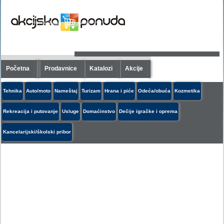
Početna
Prodavnice
Katalozi
Akcije
Tehnika
Auto/moto
Nameštaj
Turizam
Hrana i piće
Odeća/obuća
Kozmetika
Rekreacija i putovanje
Usluge
Domaćinstvo
Dečije igračke i oprema
Kancelarijski/školski pribor