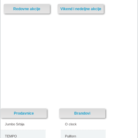
Redovne akcije
Vikend i nedeljne akcije
Prodavnice
Brandovi
Jumbo Srbija
O clock
TEMPO
Puliforn