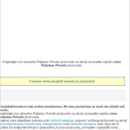
Pogledajte sve aktuelne
Poljubac Prirode
proizvode na akciji i pronađite najnižu
cenu
Poljubac Prirode
proizvoda.
Trenutno nema akcijskih ponuda za ovaj brand
kcijskaPounda.rs nije online prodavnica. Mi smo portal koji se trudi da uštedi vaš
novac.
ogledajte sve aktuelne
Poljubac Prirode
proizvode na akciji i pronađite najnižu
cenu
Poljubac Prirode
proizvoda.
ajemo vam objedinjen prikaza svih
važećih kataloga
, popusti i sniženja proizvoda na akciji
po
prodavnicama
,
brandovima
,
kategorijama
i svim
aktivnim akcijama
. Naš cilj je da Vi
udete što bolje informisani o popustima za sve proizvode, pronađite i uopredite cene.