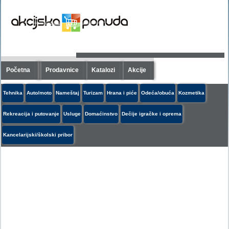
Početna
Prodavnice
Katalozi
Akcije
Tehnika
Auto/moto
Nameštaj
Turizam
Hrana i piće
Odeća/obuća
Kozmetika
Rekreacija i putovanje
Usluge
Domaćinstvo
Dečije igračke i oprema
Kancelarijski/školski pribor