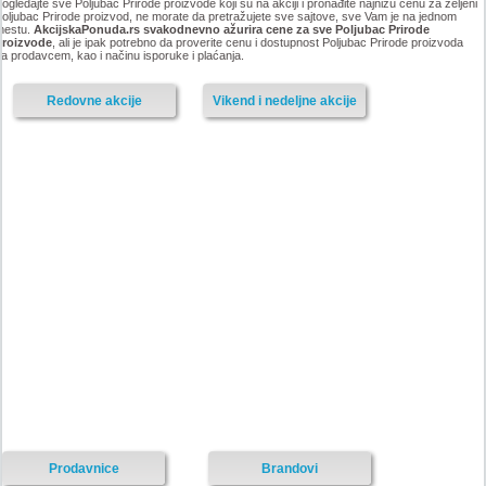
ogledajte sve Poljubac Prirode proizvode koji su na akciji i pronađite najnižu cenu za željeni
oljubac Prirode proizvod, ne morate da pretražujete sve sajtove, sve Vam je na jednom
mestu.
AkcijskaPonuda.rs svakodnevno ažurira cene za sve Poljubac Prirode
proizvode
, ali je ipak potrebno da proverite cenu i dostupnost Poljubac Prirode proizvoda
a prodavcem, kao i načinu isporuke i plaćanja.
Redovne akcije
Vikend i nedeljne akcije
Prodavnice
Brandovi