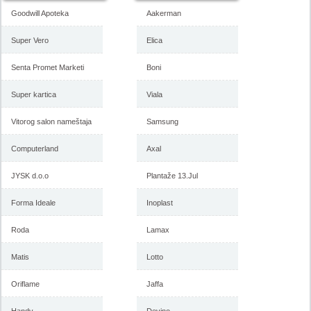
Goodwill Apoteka
Aakerman
Super Vero
Elica
Senta Promet Marketi
Boni
Super kartica
Viala
Vitorog salon nameštaja
Samsung
Computerland
Axal
JYSK d.o.o
Plantaže 13.Jul
Forma Ideale
Inoplast
Roda
Lamax
Matis
Lotto
Oriflame
Jaffa