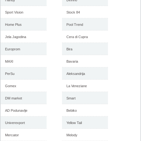
Handy
Devino
Sport Vision
Stock 84
Home Plus
Pool Trend
Jela Jagodina
Cera di Cupra
Europrom
Bira
MAXI
Bavaria
PerSu
Aleksandrija
Gomex
La Veneziane
DM market
Smart
AD Podunavlje
Bebiko
Univerexport
Yellow Tail
Mercator
Melody