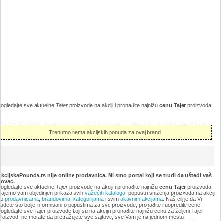
ogledajte sve aktuelne
Tajer
proizvode na akciji i pronađite najnižu
cenu Tajer
proizvoda.
Trenutno nema akcijskih ponuda za ovaj brand
kcijskaPounda.rs nije online prodavnica. Mi smo portal koji se trudi da uštedi vaš
novac.
ogledajte sve aktuelne
Tajer
proizvode na akciji i pronađite najnižu
cenu Tajer
proizvoda.
ajemo vam objedinjen prikaza svih
važećih kataloga
, popusti i sniženja proizvoda na akciji
po
prodavnicama
,
brandovima
,
kategorijama
i svim
aktivnim akcijama
. Naš cilj je da Vi
udete što bolje informisani o popustima za sve proizvode, pronađite i uopredite cene.
ogledajte sve Tajer proizvode koji su na akciji i pronađite najnižu cenu za željeni Tajer
roizvod, ne morate da pretražujete sve sajtove, sve Vam je na jednom mestu.