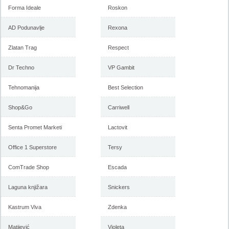
Forma Ideale
Roskon
AD Podunavlje
Rexona
Zlatan Trag
Respect
Dr Techno
VP Gambit
Tehnomanija
Best Selection
Shop&Go
Carriwell
Senta Promet Marketi
Lactovit
Office 1 Superstore
Tersy
ComTrade Shop
Escada
Laguna knjižara
Snickers
Kastrum Viva
Zdenka
Matijević
Violeta