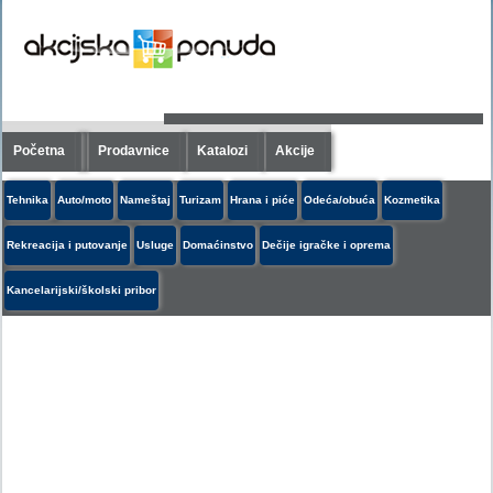
Početna
Prodavnice
Katalozi
Akcije
Tehnika
Auto/moto
Nameštaj
Turizam
Hrana i piće
Odeća/obuća
Kozmetika
Rekreacija i putovanje
Usluge
Domaćinstvo
Dečije igračke i oprema
Kancelarijski/školski pribor