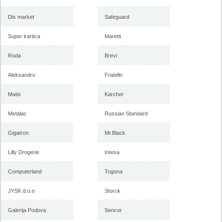
Dis market
Safeguard
Super kartica
Maretti
Roda
Brevi
Aleksandro
Fratello
Matis
Karcher
Metalac
Russian Standard
Gigatron
Mr.Black
Lilly Drogerie
Intesa
Computerland
Togona
JYSK d.o.o
Storck
Galerija Podova
Sencor