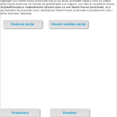
ogledajte sve Sweet house proizvode koji su na akciji i pronađite najnižu cenu za željeni
weet house proizvod, ne morate da pretražujete sve sajtove, sve Vam je na jednom mestu.
AkcijskaPonuda.rs svakodnevno ažurira cene za sve Sweet house proizvode
, ali je
pak potrebno da proverite cenu i dostupnost Sweet house proizvoda sa prodavcem, kao i
ačinu isporuke i plaćanja.
Redovne akcije
Vikend i nedeljne akcije
Prodavnice
Brandovi