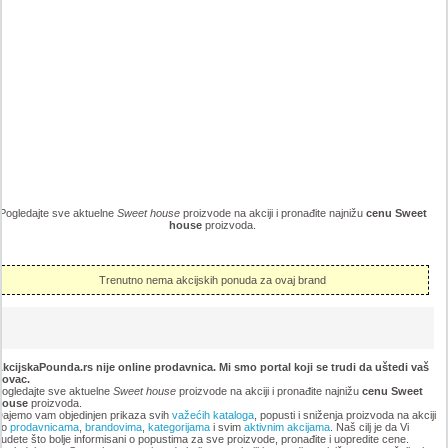
Pogledajte sve aktuelne
Sweet house
proizvode na akciji i pronađite najnižu
cenu Sweet
house
proizvoda.
Trenutno nema akcijskih ponuda za ovaj brand
kcijskaPounda.rs nije online prodavnica. Mi smo portal koji se trudi da uštedi vaš
novac.
ogledajte sve aktuelne
Sweet house
proizvode na akciji i pronađite najnižu
cenu Sweet
house
proizvoda.
ajemo vam objedinjen prikaza svih
važećih kataloga
, popusti i sniženja proizvoda na akciji
po
prodavnicama
,
brandovima
,
kategorijama
i svim
aktivnim akcijama
. Naš cilj je da Vi
udete što bolje informisani o popustima za sve proizvode, pronađite i uopredite cene.