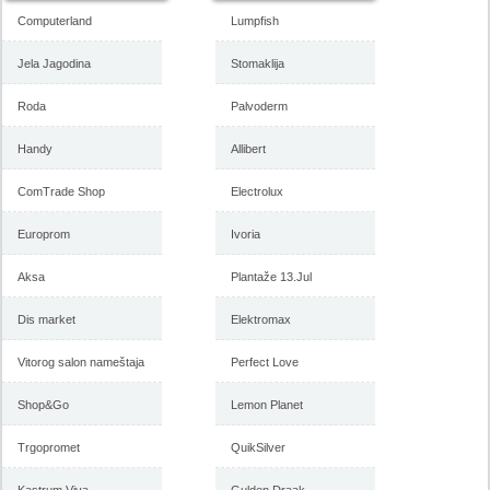
Computerland
Lumpfish
Jela Jagodina
Stomaklija
Roda
Palvoderm
Handy
Allibert
ComTrade Shop
Electrolux
Europrom
Ivoria
Aksa
Plantaže 13.Jul
Dis market
Elektromax
Vitorog salon nameštaja
Perfect Love
Shop&Go
Lemon Planet
Trgopromet
QuikSilver