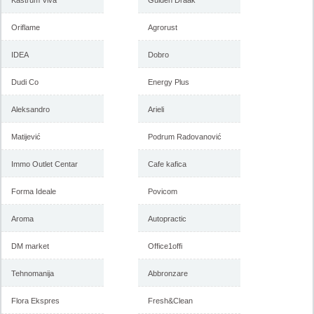
Kastrum Viva
Gulden Draak
Oriflame
Agrorust
IDEA
Dobro
Dudi Co
Energy Plus
Aleksandro
Arieli
Matijević
Podrum Radovanović
Immo Outlet Centar
Cafe kafica
Forma Ideale
Povicom
Aroma
Autopractic
DM market
Office1offi
Tehnomanija
Abbronzare
Flora Ekspres
Fresh&Clean