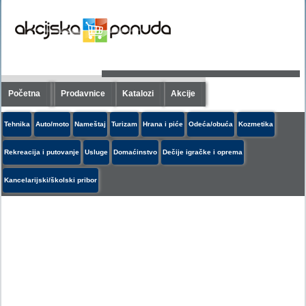
Početna
Prodavnice
Katalozi
Akcije
Tehnika
Auto/moto
Nameštaj
Turizam
Hrana i piće
Odeća/obuća
Kozmetika
Rekreacija i putovanje
Usluge
Domaćinstvo
Dečije igračke i oprema
Kancelarijski/školski pribor