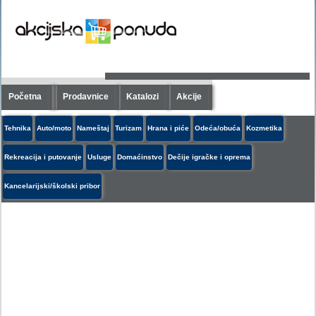
Početna
Prodavnice
Katalozi
Akcije
Tehnika
Auto/moto
Nameštaj
Turizam
Hrana i piće
Odeća/obuća
Kozmetika
Rekreacija i putovanje
Usluge
Domaćinstvo
Dečije igračke i oprema
Kancelarijski/školski pribor