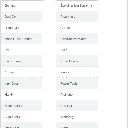
Gomex
Školski pribor i oprema
Dudi Co
Freshness
Deichmann
Garnier
Immo Outlet Centar
Caldirola vermouth
Lidl
Frico
Zlatan Trag
Royal Dansk
Aroma
Sassa
Inter Sport
Power Tools
Handy
Freixenet
Super kartica
Cordinat
Super Vero
Kronborg