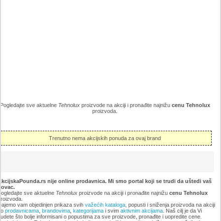
Pogledajte sve aktuelne
Tehnolux
proizvode na akciji i pronađite najnižu
cenu Tehnolux
proizvoda.
Trenutno nema akcijskih ponuda za ovaj brand
kcijskaPounda.rs nije online prodavnica. Mi smo portal koji se trudi da uštedi vaš
novac.
ogledajte sve aktuelne
Tehnolux
proizvode na akciji i pronađite najnižu
cenu Tehnolux
roizvoda.
ajemo vam objedinjen prikaza svih
važećih kataloga
, popusti i sniženja proizvoda na akciji
po
prodavnicama
,
brandovima
,
kategorijama
i svim
aktivnim akcijama
. Naš cilj je da Vi
udete što bolje informisani o popustima za sve proizvode, pronađite i uopredite cene.