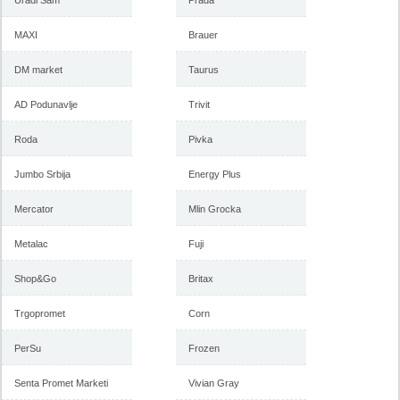
Uradi Sam
Prada
MAXI
Brauer
DM market
Taurus
AD Podunavlje
Trivit
Roda
Pivka
Jumbo Srbija
Energy Plus
Mercator
Mlin Grocka
Metalac
Fuji
Shop&Go
Britax
Trgopromet
Corn
PerSu
Frozen
Senta Promet Marketi
Vivian Gray