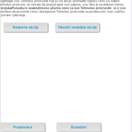
ogledajte sve Tehnolux proizvode koji su na akciji i pronađite najnižu cenu za željeni
ehnolux proizvod, ne morate da pretražujete sve sajtove, sve Vam je na jednom mestu.
AkcijskaPonuda.rs svakodnevno ažurira cene za sve Tehnolux proizvode
, ali je ipak
otrebno da proverite cenu i dostupnost Tehnolux proizvoda sa prodavcem, kao i načinu
sporuke i plaćanja.
Redovne akcije
Vikend i nedeljne akcije
Prodavnice
Brandovi