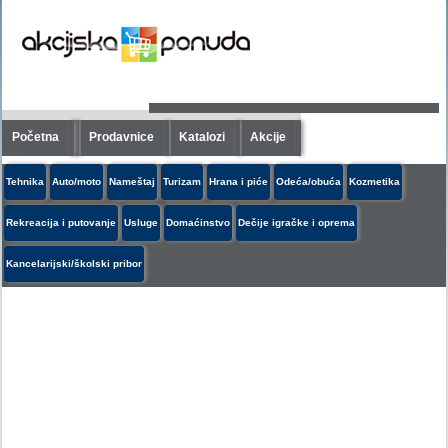
Početna
Prodavnice
Katalozi
Akcije
Tehnika
Auto/moto
Nameštaj
Turizam
Hrana i piće
Odeća/obuća
Kozmetika
Rekreacija i putovanje
Usluge
Domaćinstvo
Dečije igračke i oprema
Kancelarijski/školski pribor