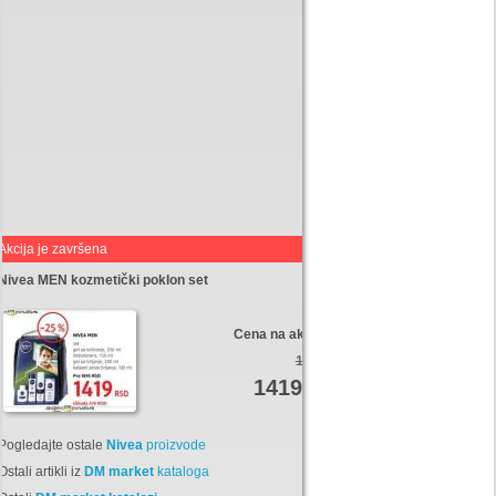
Akcija je završena
Nivea MEN kozmetički poklon set
Cena na akciji:
1895
1419
Din
Pogledajte ostale
Nivea
proizvode
Ostali artikli iz
DM market
kataloga