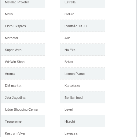
Metalac Proleter
Estrella
Matis
GoPro
Flora Ekspres
Plantaže 13.Jul
Mercator
Allin
Super Vero
Na Eks
WinWin Shop
Britax
Aroma
Lemon Planet
DM market
Karađorđe
Jela Jagodina
Benlian food
Ušće Shopping Center
Level
Trgopromet
Hitachi
Kastrum Viva
Lavazza