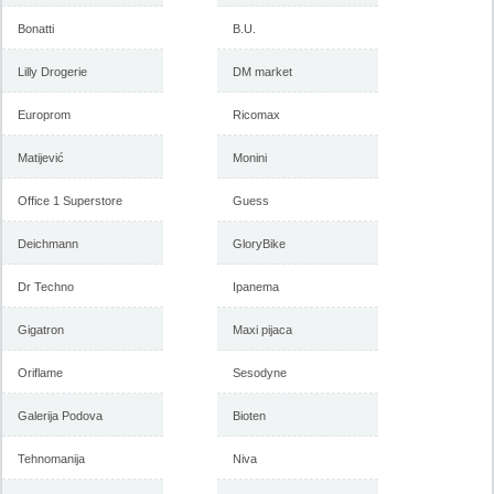
Bonatti
B.U.
Lilly Drogerie
DM market
Europrom
Ricomax
Matijević
Monini
Office 1 Superstore
Guess
Deichmann
GloryBike
Dr Techno
Ipanema
Gigatron
Maxi pijaca
Oriflame
Sesodyne
Galerija Podova
Bioten
Tehnomanija
Niva