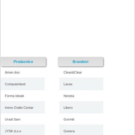
Prodavnice
Brandovi
Aman doo
Clean&Clear
Computerland
Lavax
Forma Ideale
Nestea
Immo Outlet Centar
Libero
Uradi Sam
Gormiti
JYSK d.o.o
Genera