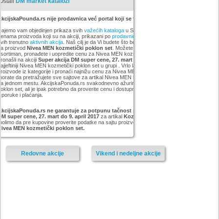
Ostali
DM market katalozi
kcijskaPounda.rs nije prodavnica već portal koji se trudi da uštedi vaš novac.
ajemo vam objedinjen prikaza svih
važećih kataloga
u Srbiji, sa popustima i sniženim
enama proizvoda koji su na akciji, prikazani po
prodavnicama
,
brandovima
,
kategorijama
iz
vih trenutno
aktivnih akcija
. Naš cilj je da Vi budete što bolje informisani o popustima i ceni
za proizvod
Nivea MEN kozmetički poklon set
. Možete pogledati kompletan
Nivea
sortiman, pronađete i uopredite cenu za Nivea MEN kozmetički poklon set koji smo mi
ronašli na akciji
Super akcija DM super cene, 27. mart do 9. april 2017
, pronađete
ajjeftiniji Nivea MEN kozmetički poklon set u grupi . Vrlo lako možete pregledati sve
roizvode iz kategorije
i pronaći najnižu cenu za Nivea MEN kozmetički poklon set. Ne
orate da pretražujete sve sajtove za artikal Nivea MEN kozmetički poklon set, sve Vam je
na jednom mestu. AkcijskaPonuda.rs svakodnevno ažurira cene za Nivea MEN kozmetički
oklon set, ali je ipak potrebno da proverite cenu i dostupnost sa prodavcem, kao i načinu
sporuke i plaćanja.
AkcijskaPonuda.rs ne garantuje za potpunu tačnost podataka iz akcije Super akcija
M super cene, 27. mart do 9. april 2017
za artikal
Kozmetički poklon set
, i zato vas
olimo da pre kupovine proverite podatke na sajtu proizvođača ili prodavnice za proizvod
Nivea MEN kozmetički poklon set.
Redovne akcije
Vikend i nedeljne akcije