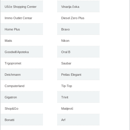
-istekla akcija-
-istekla akcija-
Ušće Shopping Center
Vinarija čoka
Immo Outlet Centar
Diesel Zero Plus
Home Plus
Bravo
Matis
Nikon
Goodwill Apoteka
Oral B
Trgopromet
Saubar
Floraekspres katalog za jesen
Floraekspres katalog za leto
2016
2016
Deichmann
Petlas Elegant
Computerland
Tip-Top
-istekla akcija-
-istekla akcija-
Gigatron
Trivit
Shop&Go
Matijević
Bonatti
Arf