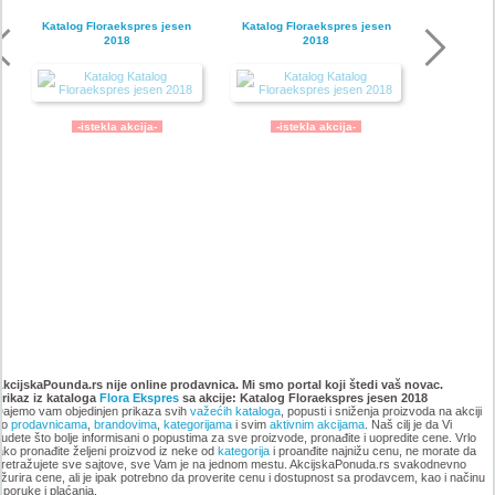
Katalog Floraekspres jesen
Katalog Floraekspres jesen
2018
2018
-istekla akcija-
-istekla akcija-
Flora ekspres katalog
Floraekspres katalog proleće
rasprodaja leto 2018
2018
AkcijskaPounda.rs nije online prodavnica. Mi smo portal koji štedi vaš novac.
Prikaz iz kataloga
Flora Ekspres
sa akcije: Katalog Floraekspres jesen 2018
ajemo vam objedinjen prikaza svih
važećih kataloga
, popusti i sniženja proizvoda na akciji
po
prodavnicama
,
brandovima
,
kategorijama
i svim
aktivnim akcijama
. Naš cilj je da Vi
udete što bolje informisani o popustima za sve proizvode, pronađite i uopredite cene. Vrlo
ako pronađite željeni proizvod iz neke od
kategorija
i proanđite najnižu cenu, ne morate da
retražujete sve sajtove, sve Vam je na jednom mestu. AkcijskaPonuda.rs svakodnevno
-istekla akcija-
žurira cene, ali je ipak potrebno da proverite cenu i dostupnost sa prodavcem, kao i načinu
-istekla akcija-
sporuke i plaćanja.