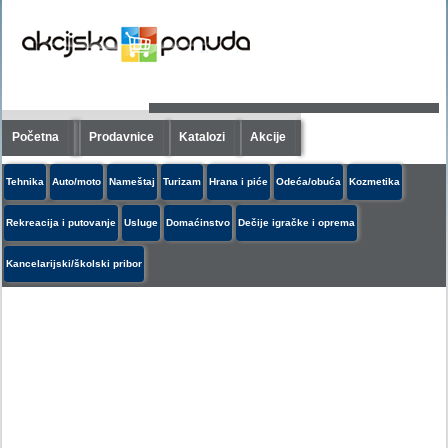
Početna
Prodavnice
Katalozi
Akcije
Tehnika
Auto/moto
Nameštaj
Turizam
Hrana i piće
Odeća/obuća
Kozmetika
Rekreacija i putovanje
Usluge
Domaćinstvo
Dečije igračke i oprema
Kancelarijski/školski pribor