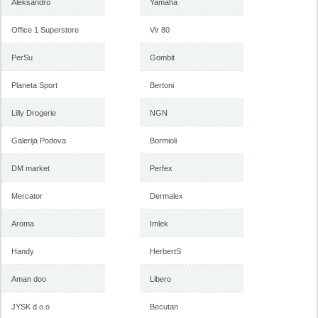
Aleksandro
Yamaha
Office 1 Superstore
Vir 80
Flora Ekspres katalog jesen
Katalog Floraekspres
2017
rasprodaja leto 2017
PerSu
Gombit
Planeta Sport
Bertoni
-istekla akcija-
Lilly Drogerie
NGN
-istekla akcija-
Galerija Podova
Bormioli
DM market
Perfex
Mercator
Dermalex
Aroma
Imlek
Handy
HerbertS
Floraekspres katalog proleće-
Katalog Flora Ekspres proleće
leto 2017
2017
Aman doo
Libero
JYSK d.o.o
Becutan