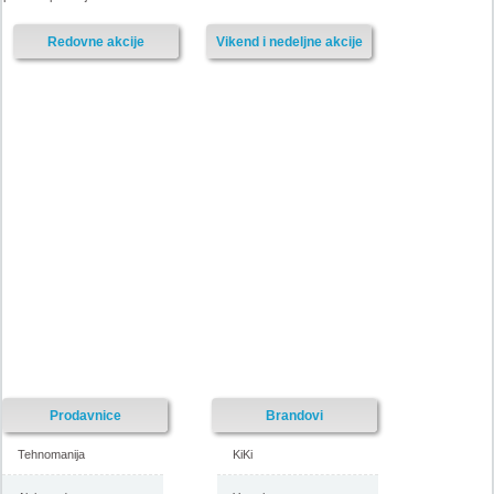
Redovne akcije
Vikend i nedeljne akcije
Floraexpress katalog cveća i
Floraekspres rasprodaja jesen
sadnog materijala proleće
2017
2018
-istekla akcija-
-istekla akcija-
Prodavnice
Brandovi
Tehnomanija
KiKi