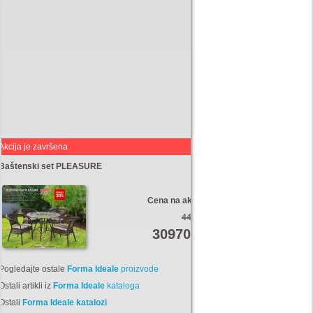
Akcija je završena
Baštenski set PLEASURE
Cena na akciji:
44250
30970
Din
Pogledajte ostale
Forma Ideale
proizvode
Ostali artikli iz
Forma Ideale
kataloga
Ostali
Forma Ideale katalozi