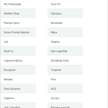
AD Podunavlje
Gym Fit
WinWin Shop
Olympus
Planeta Sport
Bonduelle
Senta Promet Marketi
Milsa
Lidl
Vegimix
Dudi Co
Karl Lagerfeld
Laguna knjižara
Destilerija Zarić
Europrom
Trapiche
Metalac
Fino
Flora Ekspres
ACE
Gigatron
Azzaro
Jela Jagodina
Bergner posuđe