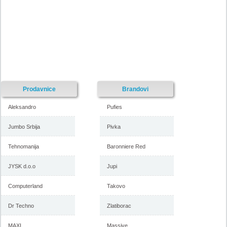
Prodavnice
Brandovi
Aleksandro
Pufies
Jumbo Srbija
Pivka
Tehnomanija
Baronniere Red
JYSK d.o.o
Jupi
Computerland
Takovo
Dr Techno
Zlatiborac
MAXI
Massive