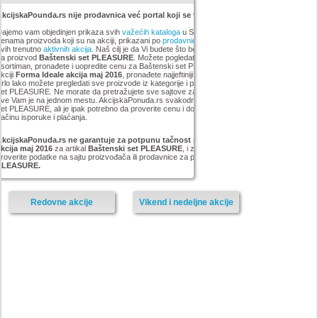
kcijskaPounda.rs nije prodavnica već portal koji se trudi da uštedi vaš novac.
ajemo vam objedinjen prikaza svih
važećih kataloga
u Srbiji, sa popustima i sniženim
enama proizvoda koji su na akciji, prikazani po
prodavnicama
,
brandovima
,
kategorijama
iz
vih trenutno
aktivnih akcija
. Naš cilj je da Vi budete što bolje informisani o popustima i ceni
za proizvod
Baštenski set PLEASURE
. Možete pogledati kompletan
Forma Ideale
sortiman, pronađete i uopredite cenu za Baštenski set PLEASURE koji smo mi pronašli na
kciji
Forma Ideale akcija maj 2016
, pronađete najjeftiniji Baštenski set PLEASURE u grupi .
rlo lako možete pregledati sve proizvode iz kategorije
i pronaći najnižu cenu za Baštenski
et PLEASURE. Ne morate da pretražujete sve sajtove za artikal Baštenski set PLEASURE,
ve Vam je na jednom mestu. AkcijskaPonuda.rs svakodnevno ažurira cene za Baštenski
et PLEASURE, ali je ipak potrebno da proverite cenu i dostupnost sa prodavcem, kao i
ačinu isporuke i plaćanja.
AkcijskaPonuda.rs ne garantuje za potpunu tačnost podataka iz akcije Forma Ideale
akcija maj 2016
za artikal
Baštenski set PLEASURE
, i zato vas molimo da pre kupovine
roverite podatke na sajtu proizvođača ili prodavnice za proizvod
Baštenski set
PLEASURE.
Redovne akcije
Vikend i nedeljne akcije