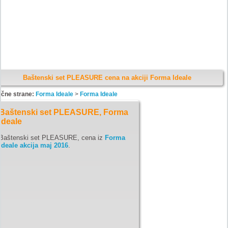
Baštenski set PLEASURE cena na akciji Forma Ideale
ične strane:
Forma Ideale
>
Forma Ideale
Baštenski set PLEASURE, Forma
Ideale
Baštenski set PLEASURE, cena iz
Forma
Ideale akcija maj 2016
.