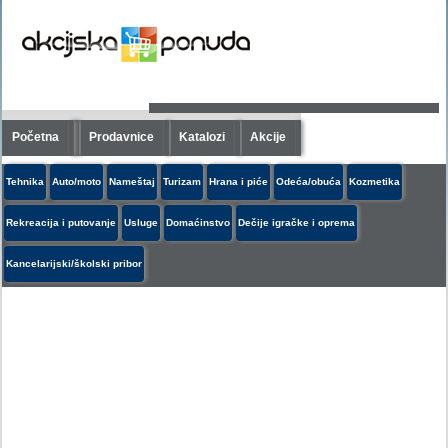
Početna
Prodavnice
Katalozi
Akcije
Tehnika
Auto/moto
Nameštaj
Turizam
Hrana i piće
Odeća/obuća
Kozmetika
Rekreacija i putovanje
Usluge
Domaćinstvo
Dečije igračke i oprema
Kancelarijski/školski pribor