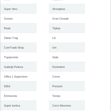
Super Vero
Strongbow
Gomex
Gran Cereale
Roda
Tipitop
Zlatan Trag
LG
ComTrade Shop
Uni
Trgopromet
Voda
Galerija Podova
Dontodent
Office 1 Superstore
Covex
IDEA
Presario
Emmezeta
Tempo
Super kartica
Cerro Mesones