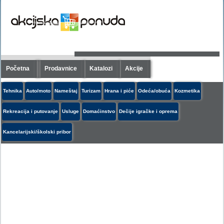
Početna
Prodavnice
Katalozi
Akcije
Tehnika
Auto/moto
Nameštaj
Turizam
Hrana i piće
Odeća/obuća
Kozmetika
Rekreacija i putovanje
Usluge
Domaćinstvo
Dečije igračke i oprema
Kancelarijski/školski pribor