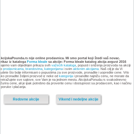
Katalog Forma Ideale
Katalog Forma Ideale akcija
namestaja, akcija 6. novembar
oktobar 2018
AkcijskaPounda.rs nije online prodavnica. Mi smo portal koji štedi vaš novac.
Prikaz iz kataloga
do 9. decembar 2018
Forma Ideale
sa akcije: Forma Ideale katalog akcija avgust 2016
ajemo vam objedinjen prikaza svih
važećih kataloga
, popusti i sniženja proizvoda na akciji
po
prodavnicama
,
brandovima
,
kategorijama
i svim
aktivnim akcijama
. Naš cilj je da Vi
udete što bolje informisani o popustima za sve proizvode, pronađite i uopredite cene. Vrlo
ako pronađite željeni proizvod iz neke od
kategorija
i proanđite najnižu cenu, ne morate da
retražujete sve sajtove, sve Vam je na jednom mestu. AkcijskaPonuda.rs svakodnevno
-istekla akcija-
žurira cene, ali je ipak potrebno da proverite cenu i dostupnost sa prodavcem, kao i načinu
sporuke i plaćanja.
-istekla akcija-
Redovne akcije
Vikend i nedeljne akcije