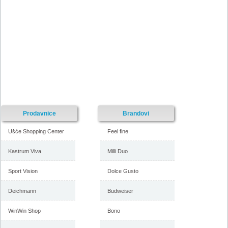
Nije pronadjena lokacija kataloga.
Forma Ideale katalog akcija
Forma Ideale katalog akcija jul
avgust 2018
2018
-istekla akcija-
-istekla akcija-
Prodavnice
Brandovi
Ušće Shopping Center
Feel fine
Kastrum Viva
Milli Duo
Sport Vision
Dolce Gusto
Forma Ideale katalog
Forma Ideale akcija, katalog
Deichmann
Budweiser
namestaja maj 2018
april 2018
WinWin Shop
Bono