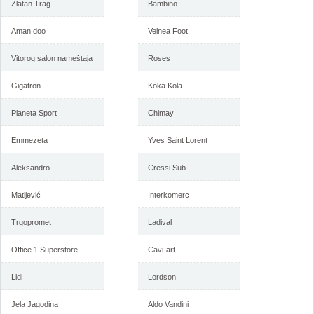
Zlatan Trag
Bambino
-istekla akcija-
-istekla akcija-
Aman doo
Velnea Foot
Vitorog salon nameštaja
Roses
Gigatron
Koka Kola
Planeta Sport
Chimay
Emmezeta
Yves Saint Lorent
Forma Ideale katalog mart
Forma Ideale akcija, katalog
Aleksandro
2018
Cressi Sub
februar 2018
Matijević
Interkomerc
Trgopromet
-istekla akcija-
Ladival
-istekla akcija-
Office 1 Superstore
Cavi-art
Lidl
Lordson
Jela Jagodina
Aldo Vandini