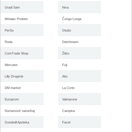
Uradi Sam
Niva
Metalac Proleter
Čunga Lunga
Forma Ideale akcija, katalog
Forma Ideale akcija
januar 2018
nameštaja, katalog 7-31.
PerSu
Otutto
decembar 2017
Roda
Deichmann
ComTrade Shop
Žitko
-istekla akcija-
-istekla akcija-
Mercator
Fuji
Lilly Drogerie
Abc
DM market
La Corte
Europrom
Valmarone
Numanović nameštaj
Campina
Forma Ideale katalog
Forma Ideale jesenja ponuda
nameštaja, akcija 7. novembar
1-6. novembar 2017
Goodwill Apoteka
Facet
do 6. decembar 2017