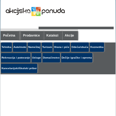
Početna
Prodavnice
Katalozi
Akcije
Tehnika
Auto/moto
Nameštaj
Turizam
Hrana i piće
Odeća/obuća
Kozmetika
Rekreacija i putovanje
Usluge
Domaćinstvo
Dečije igračke i oprema
Kancelarijski/školski pribor