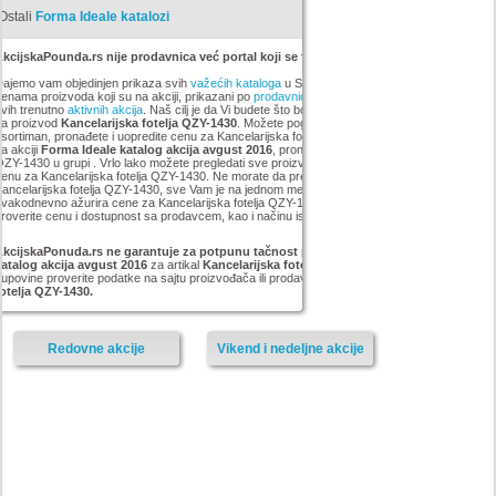
Ostali
Forma Ideale katalozi
kcijskaPounda.rs nije prodavnica već portal koji se trudi da uštedi vaš novac.
ajemo vam objedinjen prikaza svih
važećih kataloga
u Srbiji, sa popustima i sniženim
enama proizvoda koji su na akciji, prikazani po
prodavnicama
,
brandovima
,
kategorijama
iz
vih trenutno
aktivnih akcija
. Naš cilj je da Vi budete što bolje informisani o popustima i ceni
za proizvod
Kancelarijska fotelja QZY-1430
. Možete pogledati kompletan
Forma Ideale
sortiman, pronađete i uopredite cenu za Kancelarijska fotelja QZY-1430 koji smo mi pronašli
a akciji
Forma Ideale katalog akcija avgust 2016
, pronađete najjeftiniji Kancelarijska fotelja
ZY-1430 u grupi . Vrlo lako možete pregledati sve proizvode iz kategorije
i pronaći najnižu
enu za Kancelarijska fotelja QZY-1430. Ne morate da pretražujete sve sajtove za artikal
ancelarijska fotelja QZY-1430, sve Vam je na jednom mestu. AkcijskaPonuda.rs
vakodnevno ažurira cene za Kancelarijska fotelja QZY-1430, ali je ipak potrebno da
roverite cenu i dostupnost sa prodavcem, kao i načinu isporuke i plaćanja.
AkcijskaPonuda.rs ne garantuje za potpunu tačnost podataka iz akcije Forma Ideale
katalog akcija avgust 2016
za artikal
Kancelarijska fotelja
, i zato vas molimo da pre
upovine proverite podatke na sajtu proizvođača ili prodavnice za proizvod
Kancelarijska
otelja QZY-1430.
Redovne akcije
Vikend i nedeljne akcije