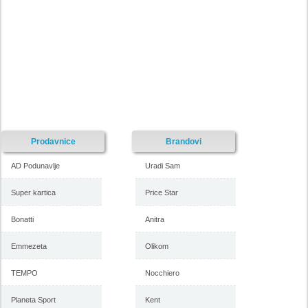
Prodavnice
Brandovi
AD Podunavlje
Uradi Sam
Super kartica
Price Star
Bonatti
Anitra
Emmezeta
Olikom
TEMPO
Nocchiero
Planeta Sport
Kent