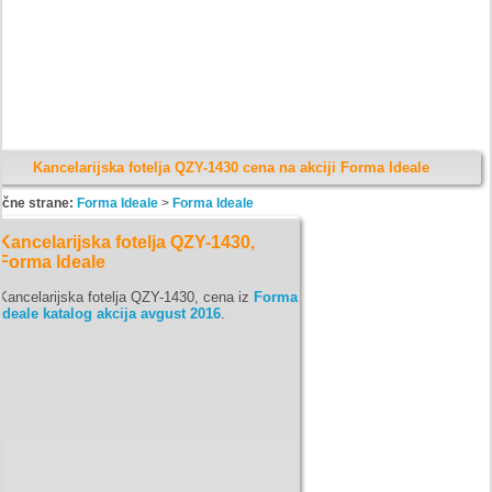
Kancelarijska fotelja QZY-1430 cena na akciji Forma Ideale
ične strane:
Forma Ideale
>
Forma Ideale
Kancelarijska fotelja QZY-1430,
Forma Ideale
Kancelarijska fotelja QZY-1430, cena iz
Forma
Ideale katalog akcija avgust 2016
.