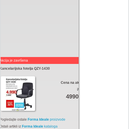
Akcija je završena
Kancelarijska fotelja QZY-1430
Cena na akciji:
7390
4990
Din
Pogledajte ostale
Forma Ideale
proizvode
Ostali artikli iz
Forma Ideale
kataloga