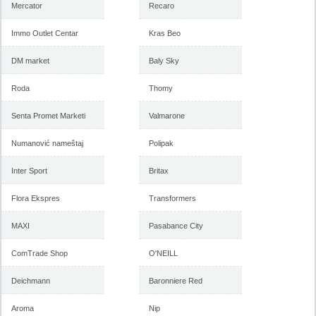
Mercator
Recaro
Immo Outlet Centar
Kras Beo
DM market
Baly Sky
Roda
Thomy
Senta Promet Marketi
Valmarone
Numanović nameštaj
Polipak
Inter Sport
Britax
Flora Ekspres
Transformers
MAXI
Pasabance City
ComTrade Shop
O'NEILL
Deichmann
Baronniere Red
Aroma
Nip