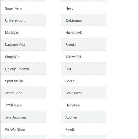
Super Vero
Next
Univerexport
Elektromax
Matijević
Numanović
Kastrum Viva
Bivoda
Shop&Go
Yellow Tail
Galerija Podova
O1F
Sport Vision
Borzal
Zlatan Trag
Bravissimo
JYSK d.o.o
Heineken
Jela Jagodina
Auchan
WinWin Shop
Finetti