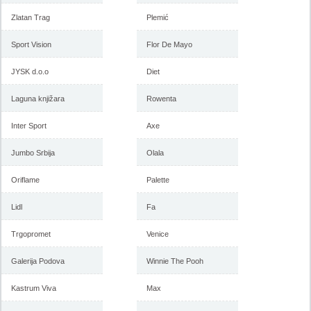
Zlatan Trag
Plemić
Sport Vision
Flor De Mayo
JYSK d.o.o
Diet
Laguna knjižara
Rowenta
Inter Sport
Axe
Jumbo Srbija
Olala
Oriflame
Palette
Lidl
Fa
Trgopromet
Venice
Galerija Podova
Winnie The Pooh
Kastrum Viva
Max