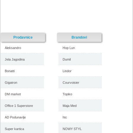
Prodavnice
Brandovi
Aleksandro
Hop Lun
Jela Jagodina
Dumil
Bonatti
Lindor
Gigatron
Courvoisier
DM market
Topiko
Office 1 Superstore
Maja Med
AD Podunavlje
htc
Super kartica
NOWY STYL