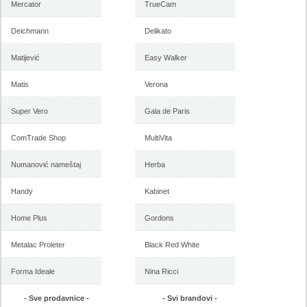
Mercator
TrueCam
Deichmann
Delikato
Matijević
Easy Walker
Matis
Verona
Super Vero
Gala de Paris
ComTrade Shop
MultiVita
Numanović nameštaj
Herba
Handy
Kabinet
Home Plus
Gordons
Metalac Proleter
Black Red White
Forma Ideale
Nina Ricci
- Sve prodavnice -
- Svi brandovi -