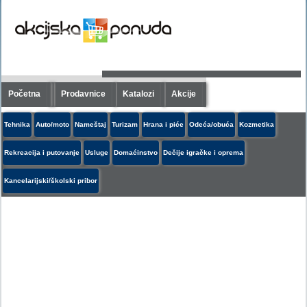
Početna
Prodavnice
Katalozi
Akcije
Tehnika
Auto/moto
Nameštaj
Turizam
Hrana i piće
Odeća/obuća
Kozmetika
Rekreacija i putovanje
Usluge
Domaćinstvo
Dečije igračke i oprema
Kancelarijski/školski pribor