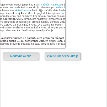
ajemo vam objedinjen prikaza svih
važećih kataloga
u Srbiji, sa popustima i sniženim
enama proizvoda koji su na akciji, prikazani po
prodavnicama
,
brandovima
,
kategorijama
iz
vih trenutno
aktivnih akcija
. Naš cilj je da Vi budete što bolje informisani o popustima i ceni
za proizvod
Ležaj Ares
. Možete pogledati kompletan
Forma Ideale
asortiman, pronađete i
opredite cenu za Ležaj Ares koji smo mi pronašli na akciji
Forma Ideale katalog akcija 01-
30. septembar 2016
, pronađete najjeftiniji Ležaj Ares u grupi . Vrlo lako možete pregledati
ve proizvode iz kategorije
i pronaći najnižu cenu za Ležaj Ares. Ne morate da pretražujete
ve sajtove za artikal Ležaj Ares, sve Vam je na jednom mestu. AkcijskaPonuda.rs
vakodnevno ažurira cene za Ležaj Ares, ali je ipak potrebno da proverite cenu i dostupnost
a prodavcem, kao i načinu isporuke i plaćanja.
AkcijskaPonuda.rs ne garantuje za potpunu tačnost podataka iz akcije Forma Ideale
katalog akcija 01-30. septembar 2016
za artikal
Ležaj Ares
, i zato vas molimo da pre
upovine proverite podatke na sajtu proizvođača ili prodavnice za proizvod
Ležaj Ares.
Redovne akcije
Vikend i nedeljne akcije