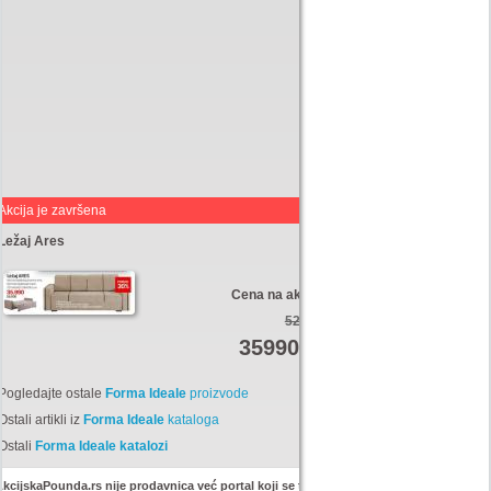
Akcija je završena
Ležaj Ares
Cena na akciji:
52030
35990
Din
Pogledajte ostale
Forma Ideale
proizvode
Ostali artikli iz
Forma Ideale
kataloga
Ostali
Forma Ideale katalozi
kcijskaPounda.rs nije prodavnica već portal koji se trudi da uštedi vaš novac.