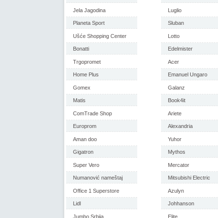
Jela Jagodina
Luglio
Planeta Sport
Sluban
Ušće Shopping Center
Lotto
Bonatti
Edelmister
Trgopromet
Acer
Home Plus
Emanuel Ungaro
Gomex
Galanz
Matis
Book4it
ComTrade Shop
Ariete
Europrom
Alexandria
Aman doo
Yuhor
Gigatron
Mythos
Super Vero
Mercator
Numanović nameštaj
Mitsubishi Electric
Office 1 Superstore
Azulyn
Lidl
Johhanson
Jumbo Srbija
Elite