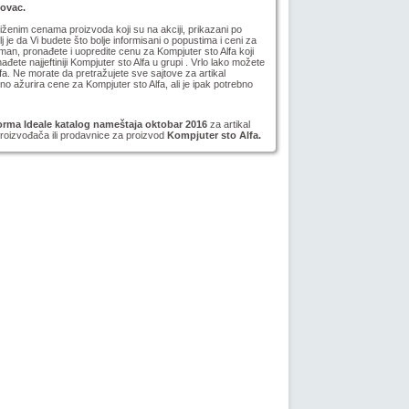
novac.
niženim cenama proizvoda koji su na akciji, prikazani po
lj je da Vi budete što bolje informisani o popustima i ceni za
man, pronađete i uopredite cenu za Kompjuter sto Alfa koji
nađete najjeftiniji Kompjuter sto Alfa u grupi . Vrlo lako možete
fa. Ne morate da pretražujete sve sajtove za artikal
 ažurira cene za Kompjuter sto Alfa, ali je ipak potrebno
orma Ideale katalog nameštaja oktobar 2016
za artikal
proizvođača ili prodavnice za proizvod
Kompjuter sto Alfa.