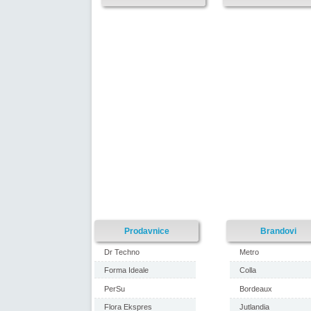
Prodavnice
Brandovi
Dr Techno
Metro
Forma Ideale
Colla
PerSu
Bordeaux
Flora Ekspres
Jutlandia