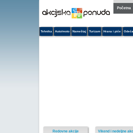
Početna
Tehnika
Auto/moto
Nameštaj
Turizam
Hrana i piće
Odeća
Redovne akcije
Vikend i nedeljne akc