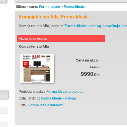
Slične strane:
Forma Ideale
>
Forma Ideale
Kompjuter sto Alfa, Forma Ideale
Kompjuter sto Alfa, cena iz
Forma Ideale katalog nameštaja ok
Akcija je završena
Kompjuter sto Alfa
Cena na akciji:
14490
9990
Din
Pogledajte ostale
Forma Ideale
proizvode
Ostali artikli iz
Forma Ideale
kataloga
Ostali
Forma Ideale katalozi