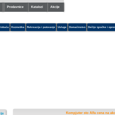
Prodavnice
Katalozi
Akcije
/obuća
Kozmetika
Rekreacija i putovanje
Usluge
Domaćinstvo
Dečije igračke i opr
Kompjuter sto Alfa cena na akc
ije