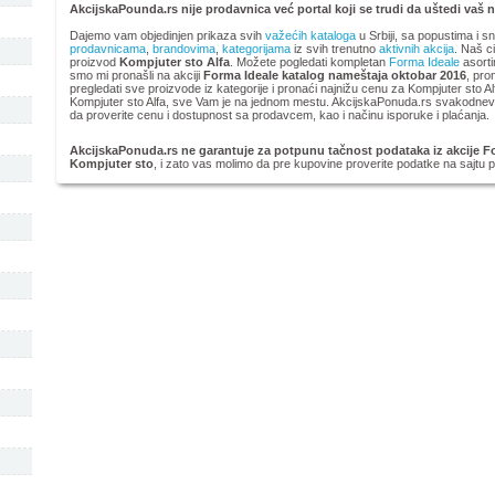
AkcijskaPounda.rs nije prodavnica već portal koji se trudi da uštedi vaš 
Dajemo vam objedinjen prikaza svih
važećih kataloga
u Srbiji, sa popustima i s
prodavnicama
,
brandovima
,
kategorijama
iz svih trenutno
aktivnih akcija
. Naš ci
proizvod
Kompjuter sto Alfa
. Možete pogledati kompletan
Forma Ideale
asorti
smo mi pronašli na akciji
Forma Ideale katalog nameštaja oktobar 2016
, pro
pregledati sve proizvode iz kategorije
i pronaći najnižu cenu za Kompjuter sto Al
Kompjuter sto Alfa, sve Vam je na jednom mestu. AkcijskaPonuda.rs svakodnevno
da proverite cenu i dostupnost sa prodavcem, kao i načinu isporuke i plaćanja.
AkcijskaPonuda.rs ne garantuje za potpunu tačnost podataka iz akcije F
Kompjuter sto
, i zato vas molimo da pre kupovine proverite podatke na sajtu 