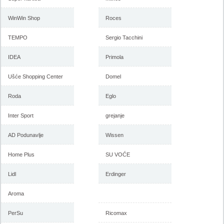
WinWin Shop
Roces
TEMPO
Sergio Tacchini
IDEA
Primola
Ušće Shopping Center
Domel
Roda
Eglo
Inter Sport
grejanje
AD Podunavlje
Wissen
Home Plus
SU VOĆE
Lidl
Erdinger
Aroma
PerSu
Ricomax