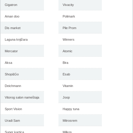
Gigatron
Vivacity
Aman doo
Polimark
Dis market
Pile Prom
Laguna knjižara
Winners
Mercator
Atomic
Aksa
Bira
Shop&Go
Esab
Deichmann
Vitamin
Vitorog salon nameštaja
Joop
Sport Vision
Happy tuna
Uradi Sam
Mitrosrem
Super kartica
Milkos