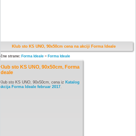
Klub sto KS UNO, 90x50cm cena na akciji Forma Ideale
ične strane:
Forma Ideale
>
Forma Ideale
Klub sto KS UNO, 90x50cm, Forma
Ideale
Klub sto KS UNO, 90x50cm, cena iz
Katalog
akcija Forma Ideale februar 2017
.