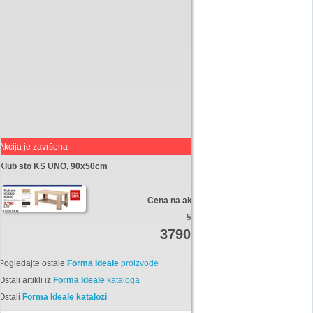
Akcija je završena
Klub sto KS UNO, 90x50cm
Cena na akciji:
5470
3790
Din
Pogledajte ostale
Forma Ideale
proizvode
Ostali artikli iz
Forma Ideale
kataloga
Ostali
Forma Ideale katalozi