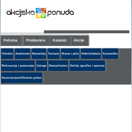
Početna
Prodavnice
Katalozi
Akcije
Tehnika
Auto/moto
Nameštaj
Turizam
Hrana i piće
Odeća/obuća
Kozmetika
Rekreacija i putovanje
Usluge
Domaćinstvo
Dečije igračke i oprema
Kancelarijski/školski pribor