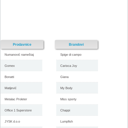
Prodavnice
Brandovi
Numanović nameštaj
Spige di campo
Gomex
Carioca Joy
Bonatti
Giana
Matijević
My Body
Metalac Proleter
Miss sporty
Office 1 Superstore
Chappi
JYSK d.o.o
Lumpfish