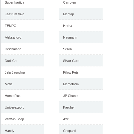
Super kartica
Carroten
Kastrum Viva
Mehtap
TEMPO
Herba
Aleksandro
Naumann
Deichmann
Scalla
Dudi Co
Silver Care
Jela Jagodina
Pillow Pets
Matis
Memoform
Home Plus
JP Chenet
Univerexport
Karcher
WinWin Shop
Axe
Handy
Chopard