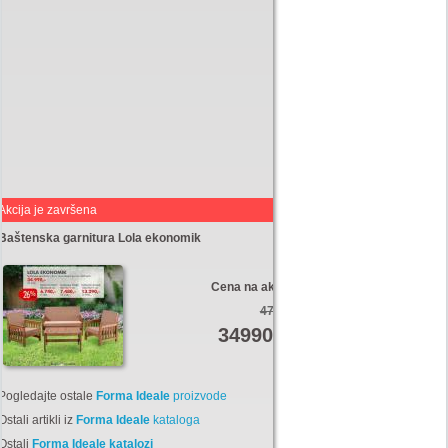
Akcija je završena
Baštenska garnitura Lola ekonomik
Cena na akciji:
47310
34990
Din
Pogledajte ostale
Forma Ideale
proizvode
Ostali artikli iz
Forma Ideale
kataloga
Ostali
Forma Ideale katalozi