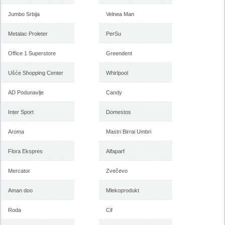
Jumbo Srbija
Velnea Man
Metalac Proleter
PerSu
Office 1 Superstore
Greendent
Ušće Shopping Center
Whirlpool
AD Podunavlje
Candy
Inter Sport
Domestos
Aroma
Mastri Birrai Umbri
Flora Ekspres
Alfaparf
Mercator
Zvečevo
Aman doo
Mlekoprodukt
Roda
Cif