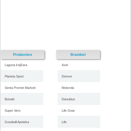
Prodavnice
Brandovi
Laguna knjižara
Axel
Planeta Sport
Denver
Senta Promet Marketi
Motorola
Bonatti
Danubius
Super Vero
Life Gear
Goodwill Apoteka
Life