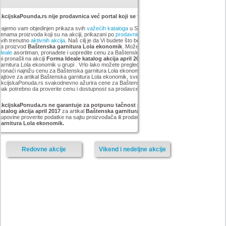
kcijskaPounda.rs nije prodavnica već portal koji se trudi da uštedi vaš novac.
ajemo vam objedinjen prikaza svih
važećih kataloga
u Srbiji, sa popustima i sniženim
enama proizvoda koji su na akciji, prikazani po
prodavnicama
,
brandovima
,
kategorijama
iz
vih trenutno
aktivnih akcija
. Naš cilj je da Vi budete što bolje informisani o popustima i ceni
za proizvod
Baštenska garnitura Lola ekonomik
. Možete pogledati kompletan
Forma
deale
asortiman, pronađete i uopredite cenu za Baštenska garnitura Lola ekonomik koji smo
i pronašli na akciji
Forma Ideale katalog akcija april 2017
, pronađete najjeftiniji Baštenska
arnitura Lola ekonomik u grupi . Vrlo lako možete pregledati sve proizvode iz kategorije
i
ronaći najnižu cenu za Baštenska garnitura Lola ekonomik. Ne morate da pretražujete sve
ajtove za artikal Baštenska garnitura Lola ekonomik, sve Vam je na jednom mestu.
kcijskaPonuda.rs svakodnevno ažurira cene za Baštenska garnitura Lola ekonomik, ali je
pak potrebno da proverite cenu i dostupnost sa prodavcem, kao i načinu isporuke i plaćanja.
AkcijskaPonuda.rs ne garantuje za potpunu tačnost podataka iz akcije Forma Ideale
atalog akcija april 2017
za artikal
Baštenska garnitura
, i zato vas molimo da pre
upovine proverite podatke na sajtu proizvođača ili prodavnice za proizvod
Baštenska
garnitura Lola ekonomik.
Redovne akcije
Vikend i nedeljne akcije