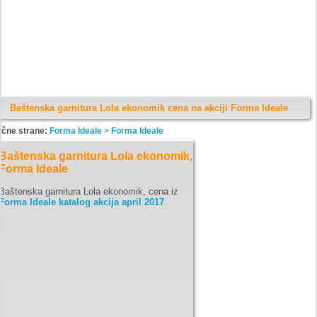
Baštenska garnitura Lola ekonomik cena na akciji Forma Ideale
ične strane:
Forma Ideale
>
Forma Ideale
Baštenska garnitura Lola ekonomik,
Forma Ideale
Baštenska garnitura Lola ekonomik, cena iz
Forma Ideale katalog akcija april 2017
.