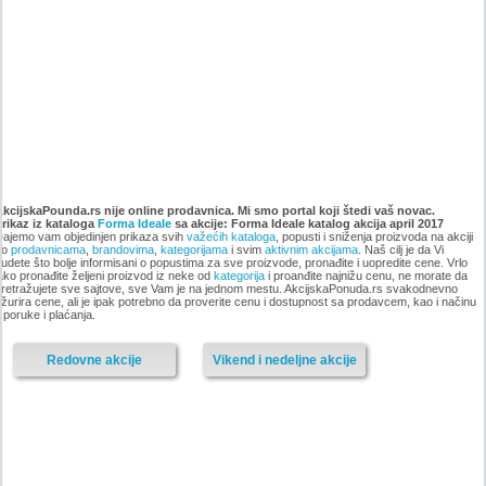
Katalog Forma Ideale
Katalog Forma Ideale akcija
namestaja, akcija 6. novembar
oktobar 2018
AkcijskaPounda.rs nije online prodavnica. Mi smo portal koji štedi vaš novac.
Prikaz iz kataloga
do 9. decembar 2018
Forma Ideale
sa akcije: Forma Ideale katalog akcija april 2017
ajemo vam objedinjen prikaza svih
važećih kataloga
, popusti i sniženja proizvoda na akciji
po
prodavnicama
,
brandovima
,
kategorijama
i svim
aktivnim akcijama
. Naš cilj je da Vi
udete što bolje informisani o popustima za sve proizvode, pronađite i uopredite cene. Vrlo
ako pronađite željeni proizvod iz neke od
kategorija
i proanđite najnižu cenu, ne morate da
retražujete sve sajtove, sve Vam je na jednom mestu. AkcijskaPonuda.rs svakodnevno
-istekla akcija-
žurira cene, ali je ipak potrebno da proverite cenu i dostupnost sa prodavcem, kao i načinu
sporuke i plaćanja.
-istekla akcija-
Redovne akcije
Vikend i nedeljne akcije