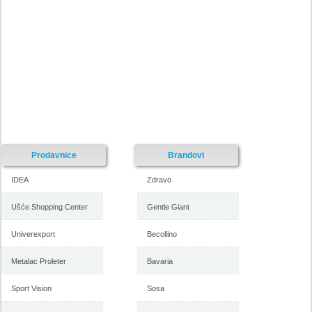
Nije pronadjena lokacija kataloga.
Forma Ideale katalog akcija
Forma Ideale katalog akcija jul
avgust 2018
2018
-istekla akcija-
-istekla akcija-
Prodavnice
Brandovi
IDEA
Zdravo
Ušće Shopping Center
Gentle Giant
Univerexport
Becollino
Forma Ideale katalog
Forma Ideale akcija, katalog
Metalac Proleter
Bavaria
namestaja maj 2018
april 2018
Sport Vision
Sosa