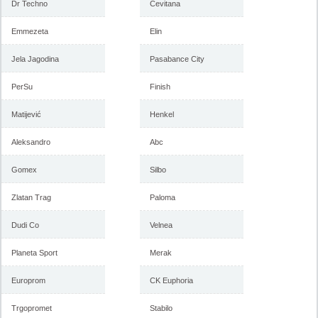
Dr Techno
Cevitana
-istekla akcija-
-istekla akcija-
Emmezeta
Elin
Jela Jagodina
Pasabance City
PerSu
Finish
Matijević
Henkel
Aleksandro
Abc
Forma Ideale katalog mart
Forma Ideale akcija, katalog
Gomex
2018
Silbo
februar 2018
Zlatan Trag
Paloma
Dudi Co
-istekla akcija-
Velnea
-istekla akcija-
Planeta Sport
Merak
Europrom
CK Euphoria
Trgopromet
Stabilo