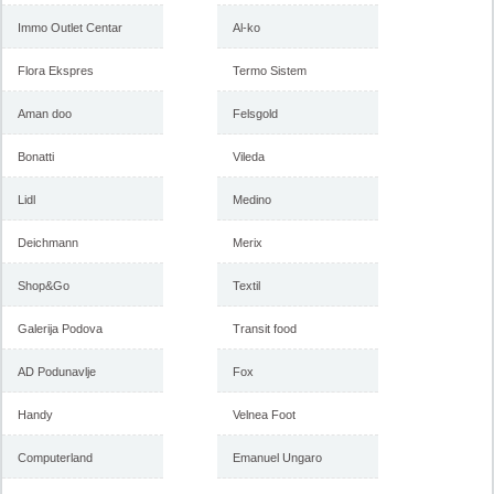
Immo Outlet Centar
Al-ko
Flora Ekspres
Termo Sistem
Forma Ideale akcija, katalog
Forma Ideale akcija
januar 2018
nameštaja, katalog 7-31.
Aman doo
Felsgold
decembar 2017
Bonatti
Vileda
Lidl
Medino
-istekla akcija-
-istekla akcija-
Deichmann
Merix
Shop&Go
Textil
Galerija Podova
Transit food
AD Podunavlje
Fox
Handy
Velnea Foot
Forma Ideale katalog
Forma Ideale jesenja ponuda
nameštaja, akcija 7. novembar
1-6. novembar 2017
Computerland
Emanuel Ungaro
do 6. decembar 2017