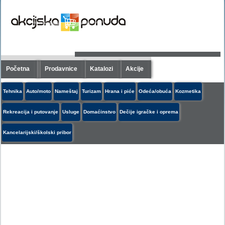
Početna
Prodavnice
Katalozi
Akcije
Tehnika
Auto/moto
Nameštaj
Turizam
Hrana i piće
Odeća/obuća
Kozmetika
Rekreacija i putovanje
Usluge
Domaćinstvo
Dečije igračke i oprema
Kancelarijski/školski pribor