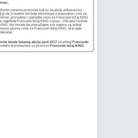
novac.
niženim cenama proizvoda koji su na akciji, prikazani po
lj je da Vi budete što bolje informisani o popustima i ceni za
timan, pronađete i uopredite cenu za Francuski ležaj KING
e najjeftiniji Francuski ležaj KING u grupi . Vrlo lako možete
 KING. Ne morate da pretražujete sve sajtove za artikal
vno ažurira cene za Francuski ležaj KING, ali je ipak
plaćanja.
ma Ideale katalog akcija april 2017
za artikal
Francuski
zvođača ili prodavnice za proizvod
Francuski ležaj KING.