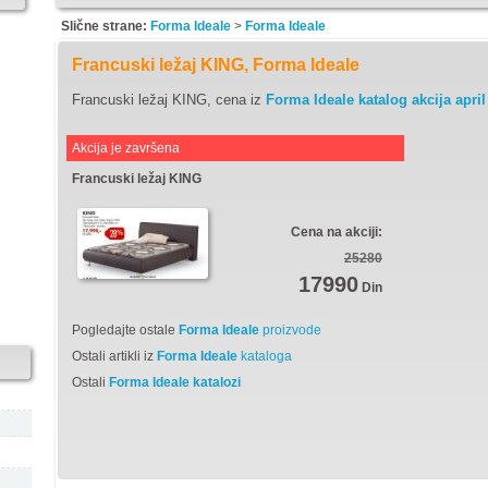
Slične strane:
Forma Ideale
>
Forma Ideale
Francuski ležaj KING, Forma Ideale
Francuski ležaj KING, cena iz
Forma Ideale katalog akcija april
Akcija je završena
Francuski ležaj KING
Cena na akciji:
25280
17990
Din
Pogledajte ostale
Forma Ideale
proizvode
Ostali artikli iz
Forma Ideale
kataloga
Ostali
Forma Ideale katalozi