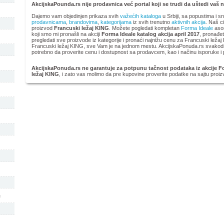
AkcijskaPounda.rs nije prodavnica već portal koji se trudi da uštedi vaš 
Dajemo vam objedinjen prikaza svih
važećih kataloga
u Srbiji, sa popustima i s
prodavnicama
,
brandovima
,
kategorijama
iz svih trenutno
aktivnih akcija
. Naš ci
proizvod
Francuski ležaj KING
. Možete pogledati kompletan
Forma Ideale
asor
koji smo mi pronašli na akciji
Forma Ideale katalog akcija april 2017
, pronađet
pregledati sve proizvode iz kategorije
i pronaći najnižu cenu za Francuski ležaj
Francuski ležaj KING, sve Vam je na jednom mestu. AkcijskaPonuda.rs svakodne
potrebno da proverite cenu i dostupnost sa prodavcem, kao i načinu isporuke i 
AkcijskaPonuda.rs ne garantuje za potpunu tačnost podataka iz akcije For
ležaj KING
, i zato vas molimo da pre kupovine proverite podatke na sajtu proi
e