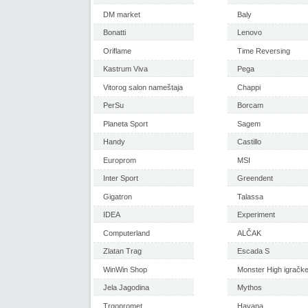
DM market
Baly
Bonatti
Lenovo
Oriflame
Time Reversing
Kastrum Viva
Pega
Vitorog salon nameštaja
Chappi
PerSu
Borcam
Planeta Sport
Sagem
Handy
Castillo
Europrom
MSI
Inter Sport
Greendent
Gigatron
Talassa
IDEA
Experiment
Computerland
ALČAK
Zlatan Trag
Escada S
WinWin Shop
Monster High igračk
Jela Jagodina
Mythos
Trgopromet
Havana