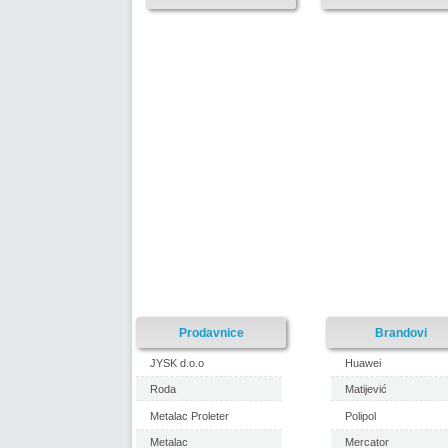
Prodavnice
Brandovi
JYSK d.o.o
Huawei
Roda
Matijević
Metalac Proleter
Polipol
Metalac
Mercator