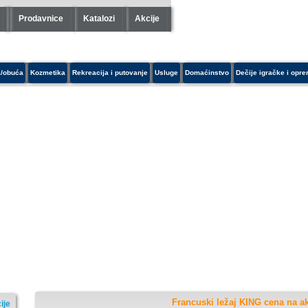
Prodavnice
Katalozi
Akcije
/obuća
Kozmetika
Rekreacija i putovanje
Usluge
Domaćinstvo
Dečije igračke i opr
Francuski ležaj KING cena na ak
ije