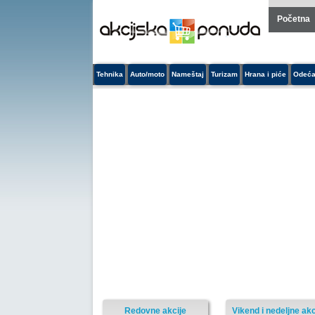
Početna
Tehnika
Auto/moto
Nameštaj
Turizam
Hrana i piće
Odeća
Redovne akcije
Vikend i nedeljne akc