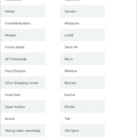
Handy
Sunoko
Goodwill Apoteka
Medacom
Forma Ideale akcija, katalog
Forma Ideale akcija
januar 2018
nameštaja, katalog 7-31.
decembar 2017
Metalac
Lorelli
Forma Ideale
Stock 84
-istekla akcija-
-istekla akcija-
AD Podunavlje
Micro
Flora Ekspres
Whiskas
Ušće Shopping Center
Borcam
Uradi Sam
Končar
Super kartica
Revlon
Aroma
Taft
Forma Ideale katalog
Forma Ideale jesenja ponuda
nameštaja, akcija 7. novembar
1-6. novembar 2017
do 6. decembar 2017
Vitorog salon nameštaja
Old Spice