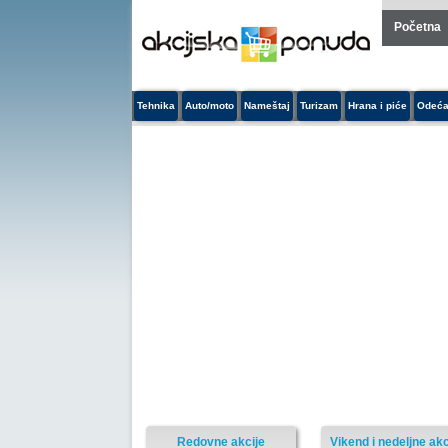
Početna
Tehnika
Auto/moto
Nameštaj
Turizam
Hrana i piće
Odeća
Redovne akcije
Vikend i nedeljne akc