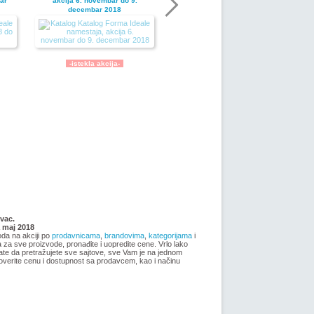
ar
akcija 6. novembar do 9.
decembar 2018
-istekla akcija-
Nije pronadjena lokacija kataloga.
ja
Forma Ideale katalog akcija jul
vac.
2018
a maj 2018
oda na akciji po
prodavnicama
,
brandovima
,
kategorijama
i
ma za sve proizvode, pronađite i uopredite cene. Vrlo lako
ate da pretražujete sve sajtove, sve Vam je na jednom
overite cenu i dostupnost sa prodavcem, kao i načinu
-istekla akcija-