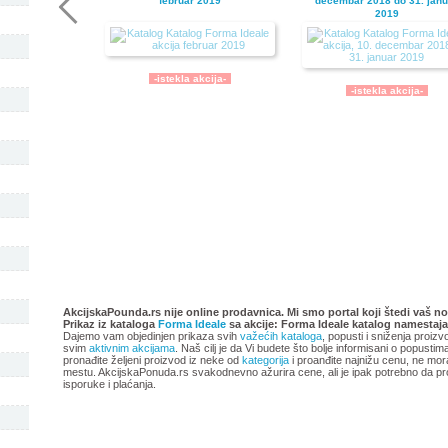
februar 2019
decembar 2018 do 31. janu
2019
-istekla akcija-
-istekla akcija-
Katalog Forma Ideale akcija
Forma Ideale katalog akci
oktobar 2018
avgust 2018
AkcijskaPounda.rs nije online prodavnica. Mi smo portal koji štedi vaš no
Prikaz iz kataloga
Forma Ideale
sa akcije: Forma Ideale katalog namestaj
Dajemo vam objedinjen prikaza svih
važećih kataloga
, popusti i sniženja proizv
svim
aktivnim akcijama
. Naš cilj je da Vi budete što bolje informisani o popusti
pronađite željeni proizvod iz neke od
kategorija
i proanđite najnižu cenu, ne mor
mestu. AkcijskaPonuda.rs svakodnevno ažurira cene, ali je ipak potrebno da pr
isporuke i plaćanja.
-istekla akcija-
-istekla akcija-