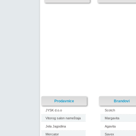
Prodavnice
Brandovi
JYSK d.o.o
Scotch
Vitorog salon nameštaja
Margavita
Jela Jagodina
Agavita
Mercator
Savex