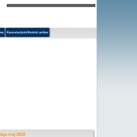
ema
Kancelarijski/školski pribor
taja maj 2018