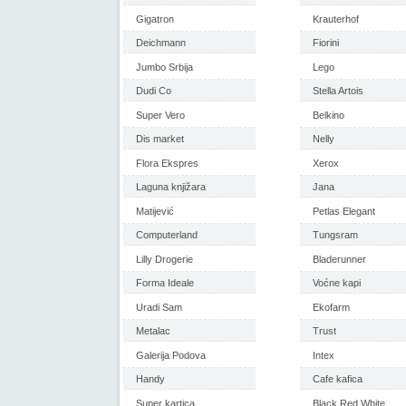
Gigatron
Krauterhof
Deichmann
Fiorini
Jumbo Srbija
Lego
Dudi Co
Stella Artois
Super Vero
Belkino
Dis market
Nelly
Flora Ekspres
Xerox
Laguna knjižara
Jana
Matijević
Petlas Elegant
Computerland
Tungsram
Lilly Drogerie
Bladerunner
Forma Ideale
Voćne kapi
Uradi Sam
Ekofarm
Metalac
Trust
Galerija Podova
Intex
Handy
Cafe kafica
Super kartica
Black Red White