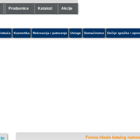
Prodavnice
Katalozi
Akcije
/obuća
Kozmetika
Rekreacija i putovanje
Usluge
Domaćinstvo
Dečije igračke i opr
Forma Ideale katalog names
ije