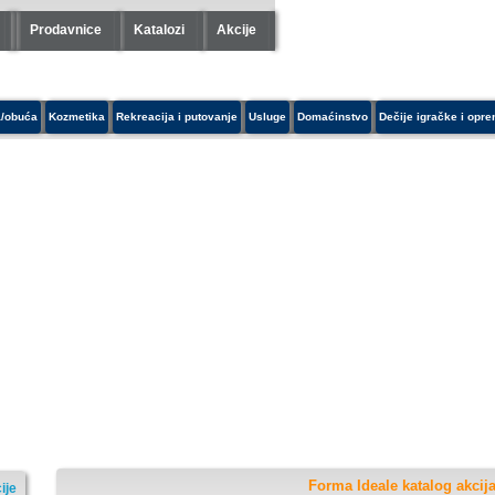
Prodavnice
Katalozi
Akcije
/obuća
Kozmetika
Rekreacija i putovanje
Usluge
Domaćinstvo
Dečije igračke i opr
Forma Ideale katalog akcij
ije