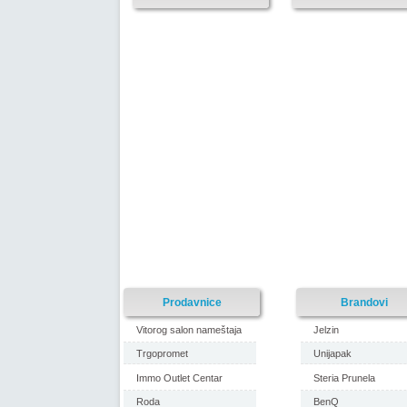
Prodavnice
Brandovi
Vitorog salon nameštaja
Jelzin
Trgopromet
Unijapak
Immo Outlet Centar
Steria Prunela
Roda
BenQ