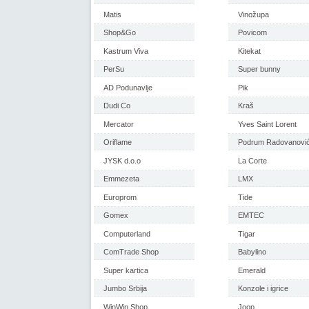
Matis
Vinožupa
Shop&Go
Povicom
Kastrum Viva
Kitekat
PerSu
Super bunny
AD Podunavlje
Pik
Dudi Co
Kraš
Mercator
Yves Saint Lorent
Oriflame
Podrum Radovanovi
JYSK d.o.o
La Corte
Emmezeta
LMX
Europrom
Tide
Gomex
EMTEC
Computerland
Tigar
ComTrade Shop
Babylino
Super kartica
Emerald
Jumbo Srbija
Konzole i igrice
WinWin Shop
Joop