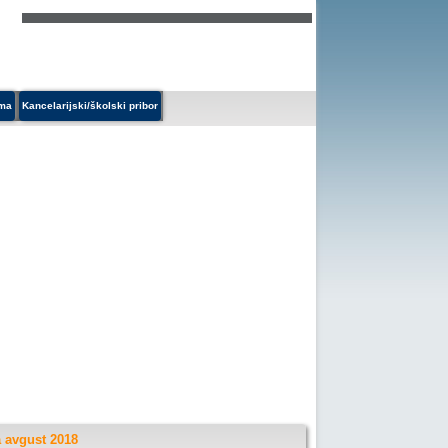
ema
Kancelarijski/školski pribor
a avgust 2018