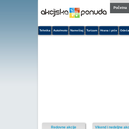
Početna
Tehnika
Auto/moto
Nameštaj
Turizam
Hrana i piće
Odeća
Redovne akcije
Vikend i nedeljne akc