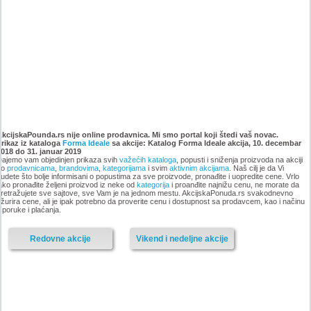
Katalog Forma Ideale
Katalog Forma Ideale akcija
namestaja, akcija 6. novembar
oktobar 2018
AkcijskaPounda.rs nije online prodavnica. Mi smo portal koji štedi vaš novac.
Prikaz iz kataloga
do 9. decembar 2018
Forma Ideale
sa akcije: Katalog Forma Ideale akcija, 10. decembar
2018 do 31. januar 2019
ajemo vam objedinjen prikaza svih
važećih kataloga
, popusti i sniženja proizvoda na akciji
po
prodavnicama
,
brandovima
,
kategorijama
i svim
aktivnim akcijama
. Naš cilj je da Vi
udete što bolje informisani o popustima za sve proizvode, pronađite i uopredite cene. Vrlo
ako pronađite željeni proizvod iz neke od
kategorija
i proanđite najnižu cenu, ne morate da
-istekla akcija-
retražujete sve sajtove, sve Vam je na jednom mestu. AkcijskaPonuda.rs svakodnevno
žurira cene, ali je ipak potrebno da proverite cenu i dostupnost sa prodavcem, kao i načinu
-istekla akcija-
sporuke i plaćanja.
Redovne akcije
Vikend i nedeljne akcije