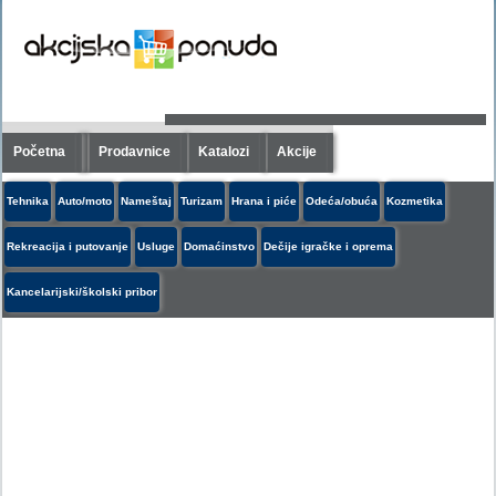
Početna
Prodavnice
Katalozi
Akcije
Tehnika
Auto/moto
Nameštaj
Turizam
Hrana i piće
Odeća/obuća
Kozmetika
Rekreacija i putovanje
Usluge
Domaćinstvo
Dečije igračke i oprema
Kancelarijski/školski pribor