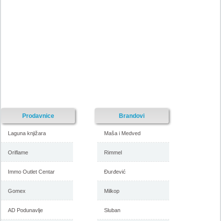
Nije pronadjena lokacija kataloga.
Forma Ideale katalog akcija
Forma Ideale katalog akcija jul
avgust 2018
2018
-istekla akcija-
-istekla akcija-
Prodavnice
Brandovi
Laguna knjižara
Maša i Medved
Oriflame
Rimmel
Immo Outlet Centar
Đurđević
Forma Ideale katalog
Forma Ideale akcija, katalog
namestaja maj 2018
april 2018
Gomex
Milkop
AD Podunavlje
Sluban