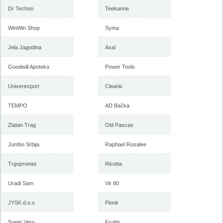
-istekla akcija-
Dr Techno
Teekanne
-istekla akcija-
WinWin Shop
Syma
Jela Jagodina
Axal
Goodwill Apoteka
Power Tools
Univerexport
Cleanic
TEMPO
AD Bačka
Forma Ideale katalog mart
Forma Ideale akcija, katalog
2018
februar 2018
Zlatan Trag
Old Pascas
Jumbo Srbija
Raphael Rosalee
-istekla akcija-
Trgopromet
Ricotta
-istekla akcija-
Uradi Sam
Vir 80
JYSK d.o.o
Pionir
Super Vero
Fruttis