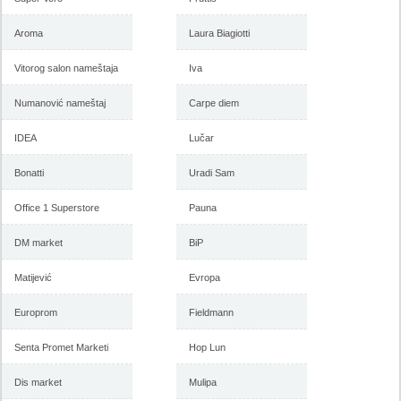
Aroma
Laura Biagiotti
Vitorog salon nameštaja
Iva
Forma Ideale akcija, katalog
Forma Ideale akcija
januar 2018
nameštaja, katalog 7-31.
decembar 2017
Numanović nameštaj
Carpe diem
IDEA
Lučar
-istekla akcija-
-istekla akcija-
Bonatti
Uradi Sam
Office 1 Superstore
Pauna
DM market
BiP
Matijević
Evropa
Europrom
Fieldmann
Senta Promet Marketi
Hop Lun
Forma Ideale katalog
Forma Ideale jesenja ponuda
nameštaja, akcija 7. novembar
1-6. novembar 2017
do 6. decembar 2017
Dis market
Mulipa