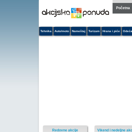
Početna
Tehnika
Auto/moto
Nameštaj
Turizam
Hrana i piće
Odeća
Redovne akcije
Vikend i nedeljne akc