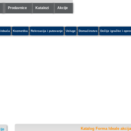
Prodavnice
Katalozi
Akcije
/obuća
Kozmetika
Rekreacija i putovanje
Usluge
Domaćinstvo
Dečije igračke i opr
Katalog Forma Ideale akcija
ije