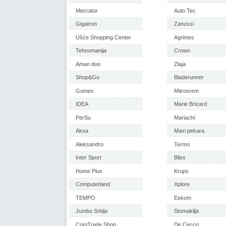
Mercator
Auto Tec
Gigatron
Zanussi
Ušće Shopping Center
Agrimes
Tehnomanija
Crown
Aman doo
Zlaja
Shop&Go
Bladerunner
Gomex
Mitrosrem
IDEA
Marie Brizard
PerSu
Mariachi
Aksa
Maxi pekara
Aleksandro
Termo
Inter Sport
Bliss
Home Plus
Krups
Computerland
Xplore
TEMPO
Eskom
Jumbo Srbija
Stomaklija
ComTrade Shop
De Cecco