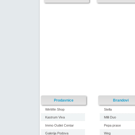
Prodavnice
Brandovi
WinWin Shop
Stella
Kastrum Viva
Milli Duo
Immo Outlet Centar
Pepa prase
Galerija Podova
Weg