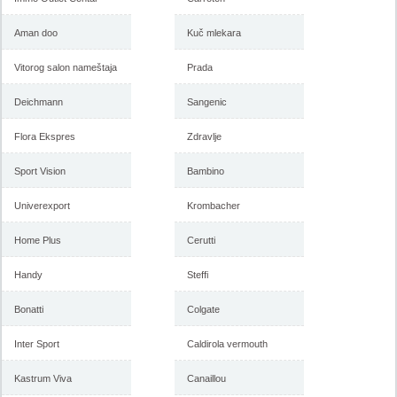
Aman doo
Kuč mlekara
Vitorog salon nameštaja
Prada
Deichmann
Sangenic
Flora Ekspres
Zdravlje
Sport Vision
Bambino
Univerexport
Krombacher
Home Plus
Cerutti
Handy
Steffi
Bonatti
Colgate
Inter Sport
Caldirola vermouth
Kastrum Viva
Canaillou