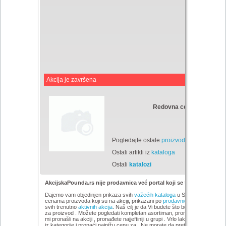
Akcija je završena
Redovna cena:
Din
Pogledajte ostale
proizvode
Ostali artikli iz
kataloga
Ostali
katalozi
AkcijskaPounda.rs nije prodavnica već portal koji se trudi da uštedi
Dajemo vam objedinjen prikaza svih
važećih kataloga
u Srbiji, sa popustim
cenama proizvoda koji su na akciji, prikazani po
prodavnicama
,
brandovi
svih trenutno
aktivnih akcija
. Naš cilj je da Vi budete što bolje informisani 
za proizvod
. Možete pogledati kompletan
asortiman, pronađete i uopredit
mi pronašli na akciji
, pronađete najjeftiniji u grupi . Vrlo lako možete pregl
iz kategorije
i pronaći najnižu cenu za . Ne morate da pretražujete sve sajt