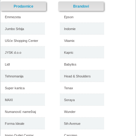
Prodavnice
Brandovi
Emmezeta
Epson
Jumbo Srbija
Indomie
Ušće Shopping Center
Vitamix
JYSK d.o.o
Kapric
Lidl
Babyliss
Tehnomanija
Head & Shoulders
Super kartica
Tenax
MAXI
Soraya
Numanović nameštaj
Wunder
Forma Ideale
5th Avenue
Immo Outlet Centar
Carroten