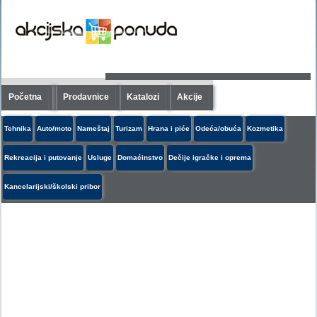
Početna
Prodavnice
Katalozi
Akcije
Tehnika
Auto/moto
Nameštaj
Turizam
Hrana i piće
Odeća/obuća
Kozmetika
Rekreacija i putovanje
Usluge
Domaćinstvo
Dečije igračke i oprema
Kancelarijski/školski pribor