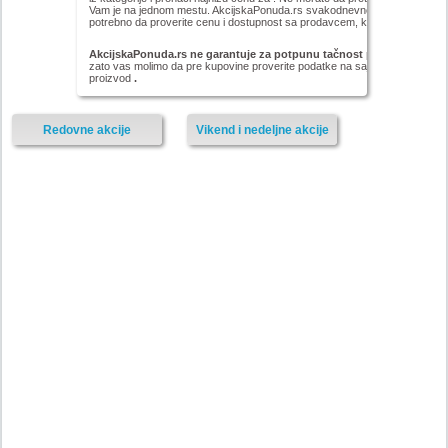
Vam je na jednom mestu. AkcijskaPonuda.rs svakodnevno ažurira cene za ,
potrebno da proverite cenu i dostupnost sa prodavcem, kao i načinu isporu
AkcijskaPonuda.rs ne garantuje za potpunu tačnost podataka iz akc
zato vas molimo da pre kupovine proverite podatke na sajtu proizvođača il
proizvod
.
Redovne akcije
Vikend i nedeljne akcije