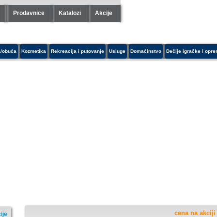
Prodavnice
Katalozi
Akcije
/obuća
Kozmetika
Rekreacija i putovanje
Usluge
Domaćinstvo
Dečije igračke i opr
cena na akciji
ije