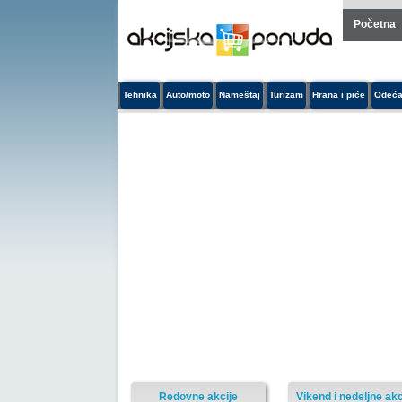
Početna
Tehnika
Auto/moto
Nameštaj
Turizam
Hrana i piće
Odeća
Redovne akcije
Vikend i nedeljne akc