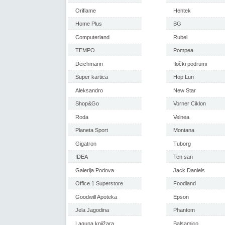
Oriflame
Hentek
Home Plus
BG
Computerland
Rubel
TEMPO
Pompea
Deichmann
Iločki podrumi
Super kartica
Hop Lun
Aleksandro
New Star
Shop&Go
Vorner Ciklon
Roda
Velnea
Planeta Sport
Montana
Gigatron
Tuborg
IDEA
Ten san
Galerija Podova
Jack Daniels
Office 1 Superstore
Foodland
Goodwill Apoteka
Epson
Jela Jagodina
Phantom
Laguna knjižara
Balsamico