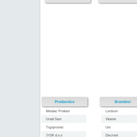
Prodavnice
Brandovi
Metalac Proleter
Lordson
Uradi Sam
Vitamix
Trgopromet
Uni
JYSK d.o.o
Discreet