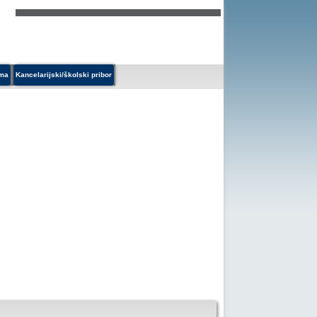
ema
Kancelarijski/školski pribor