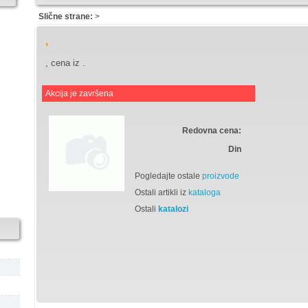
Slične strane:
>
,
, cena iz
.
Akcija je završena
Redovna cena:
Din
Pogledajte ostale
proizvode
Ostali artikli iz
kataloga
Ostali
katalozi