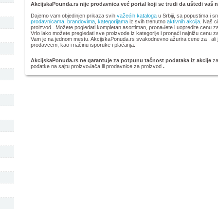
AkcijskaPounda.rs nije prodavnica već portal koji se trudi da uštedi vaš 
Dajemo vam objedinjen prikaza svih
važećih kataloga
u Srbiji, sa popustima i s
prodavnicama
,
brandovima
,
kategorijama
iz svih trenutno
aktivnih akcija
. Naš ci
proizvod
. Možete pogledati kompletan
asortiman, pronađete i uopredite cenu za 
Vrlo lako možete pregledati sve proizvode iz kategorije
i pronaći najnižu cenu z
Vam je na jednom mestu. AkcijskaPonuda.rs svakodnevno ažurira cene za , ali j
prodavcem, kao i načinu isporuke i plaćanja.
AkcijskaPonuda.rs ne garantuje za potpunu tačnost podataka iz akcije
za
podatke na sajtu proizvođača ili prodavnice za proizvod
.