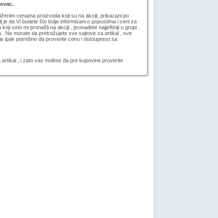
novac.
niženim cenama proizvoda koji su na akciji, prikazani po
lj je da Vi budete što bolje informisani o popustima i ceni za
koji smo mi pronašli na akciji
, pronađete najjeftiniji u grupi .
a . Ne morate da pretražujete sve sajtove za artikal , sve
e ipak potrebno da proverite cenu i dostupnost sa
 artikal
, i zato vas molimo da pre kupovine proverite