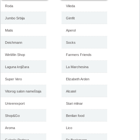
Roda
Vileda
Jumbo Srbija
Gimfit
Matis
Aperol
Deichmann
Socks
WinWin Shop
Farmers Friends
Laguna knjižara
La Marchesina
Super Vero
Elizabeth Arden
Vitorog salon nameštaja
Alcatel
Univerexport
Stari mlinar
Shop&Go
Benlian food
Aroma
Lico