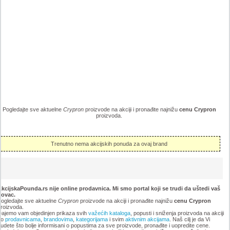
Pogledajte sve aktuelne
Crypron
proizvode na akciji i pronađite najnižu
cenu Crypron
proizvoda.
Trenutno nema akcijskih ponuda za ovaj brand
kcijskaPounda.rs nije online prodavnica. Mi smo portal koji se trudi da uštedi vaš
novac.
ogledajte sve aktuelne
Crypron
proizvode na akciji i pronađite najnižu
cenu Crypron
roizvoda.
ajemo vam objedinjen prikaza svih
važećih kataloga
, popusti i sniženja proizvoda na akciji
po
prodavnicama
,
brandovima
,
kategorijama
i svim
aktivnim akcijama
. Naš cilj je da Vi
udete što bolje informisani o popustima za sve proizvode, pronađite i uopredite cene.