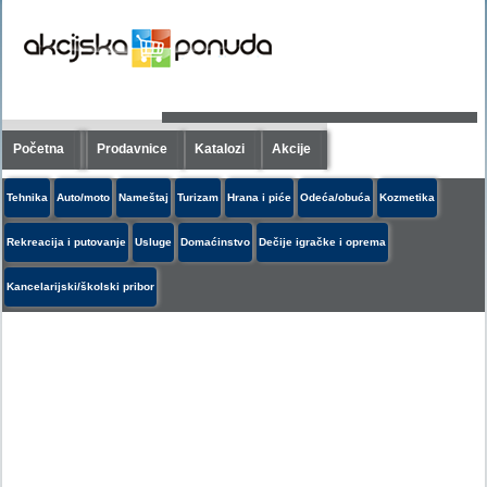
Početna
Prodavnice
Katalozi
Akcije
Tehnika
Auto/moto
Nameštaj
Turizam
Hrana i piće
Odeća/obuća
Kozmetika
Rekreacija i putovanje
Usluge
Domaćinstvo
Dečije igračke i oprema
Kancelarijski/školski pribor