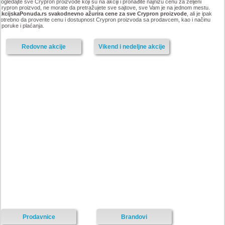
ogledajte sve Crypron proizvode koji su na akciji i pronađite najnižu cenu za željeni
rypron proizvod, ne morate da pretražujete sve sajtove, sve Vam je na jednom mestu.
AkcijskaPonuda.rs svakodnevno ažurira cene za sve Crypron proizvode
, ali je ipak
otrebno da proverite cenu i dostupnost Crypron proizvoda sa prodavcem, kao i načinu
sporuke i plaćanja.
Redovne akcije
Vikend i nedeljne akcije
Prodavnice
Brandovi