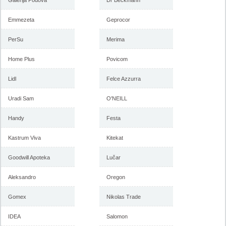
Galerija Podova
Dr Beckmann
Emmezeta
Geprocor
PerSu
Merima
Home Plus
Povicom
Lidl
Felce Azzurra
Uradi Sam
O'NEILL
Handy
Festa
Kastrum Viva
Kitekat
Goodwill Apoteka
Lučar
Aleksandro
Oregon
Gomex
Nikolas Trade
IDEA
Salomon