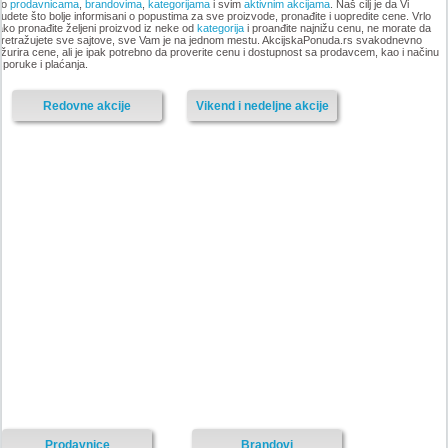
po
prodavnicama
,
brandovima
,
kategorijama
i svim
aktivnim akcijama
. Naš cilj je da Vi
udete što bolje informisani o popustima za sve proizvode, pronađite i uopredite cene. Vrlo
ako pronađite željeni proizvod iz neke od
kategorija
i proanđite najnižu cenu, ne morate da
retražujete sve sajtove, sve Vam je na jednom mestu. AkcijskaPonuda.rs svakodnevno
-istekla akcija-
žurira cene, ali je ipak potrebno da proverite cenu i dostupnost sa prodavcem, kao i načinu
-istekla akcija-
sporuke i plaćanja.
Redovne akcije
Vikend i nedeljne akcije
Mercator katalog akcija, 16-29.
Mercator katalog akcija, 2-15.
novembar 2017
novembar 2017
-istekla akcija-
-istekla akcija-
Prodavnice
Brandovi