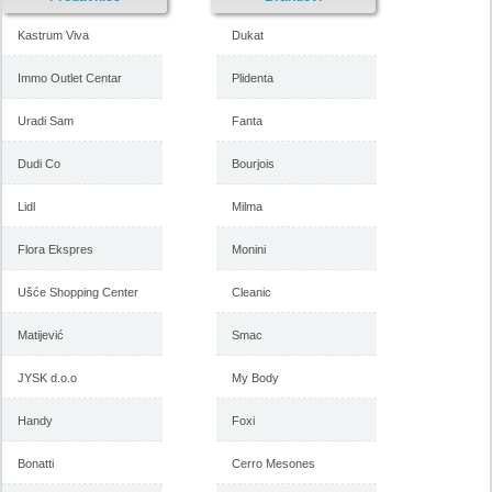
Kastrum Viva
Dukat
Immo Outlet Centar
Plidenta
Uradi Sam
Fanta
Mercator katalog akcija, 19.
Mercator katalog akcija, 5-18.
oktobar do 1. novembar 2017
oktobar 2017
Dudi Co
Bourjois
Lidl
Milma
-istekla akcija-
-istekla akcija-
Flora Ekspres
Monini
Ušće Shopping Center
Cleanic
Matijević
Smac
JYSK d.o.o
My Body
Handy
Foxi
Bonatti
Cerro Mesones
Dani organske hrane u
Mercator akcija dani Azije,
Mercatoru, akcija 21.
katalog 7-20. septembar 2017