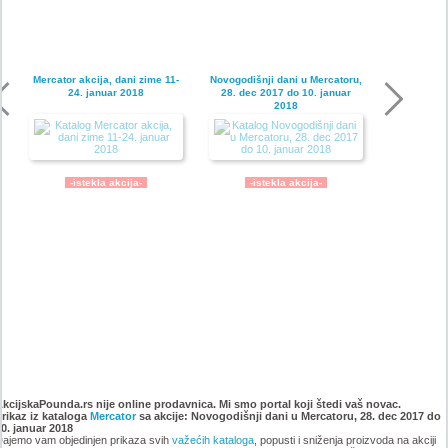
Mercator akcija, dani zime 11-
Novogodišnji dani u Mercatoru,
24. januar 2018
28. dec 2017 do 10. januar
2018
-istekla akcija-
-istekla akcija-
Mercator akcija, katalog 14-27.
Mercator dani Skandinavije,
decembar 2017
30. novembar do 13. decembar
AkcijskaPounda.rs nije online prodavnica. Mi smo portal koji štedi vaš novac.
Prikaz iz kataloga
Mercator
sa akcije: Novogodišnji dani u Mercatoru, 28. dec 2017 do
2017
0. januar 2018
ajemo vam objedinjen prikaza svih
važećih kataloga
, popusti i sniženja proizvoda na akciji