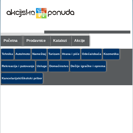
Početna
Prodavnice
Katalozi
Akcije
Tehnika
Auto/moto
Nameštaj
Turizam
Hrana i piće
Odeća/obuća
Kozmetika
Rekreacija i putovanje
Usluge
Domaćinstvo
Dečije igračke i oprema
Kancelarijski/školski pribor