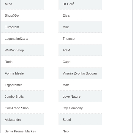
septembar do 4. oktobar 2017
Aksa
Dr Čolić
Shop&Go
Elica
-istekla akcija-
Europrom
-istekla akcija-
Mille
Laguna knjižara
Thomson
WinWin Shop
AGM
Roda
Capri
Forma Ideale
Vinarija Zvonko Bogdan
Trgopromet
Mercator akcija, katalog 24.
Mercator akcija, katalog 10-23.
Max
august do 6. septembar 2017
august 2017
Jumbo Srbija
Love Nature
ComTrade Shop
Ofy Company
-istekla akcija-
-istekla akcija-
Aleksandro
Scotti
Senta Promet Marketi
Neo