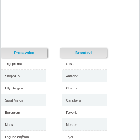
Prodavnice
Brandovi
Trgopromet
Gliss
Shop&Go
Amadori
Lilly Drogerie
Chicco
Sport Vision
Carlsberg
Europrom
Favorit
Matis
Merzer
Laguna knjižara
Tajer