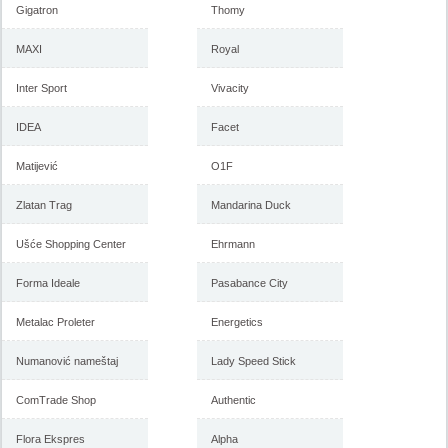
Gigatron
Thomy
MAXI
Royal
Inter Sport
Vivacity
IDEA
Facet
Matijević
O1F
Zlatan Trag
Mandarina Duck
Ušće Shopping Center
Ehrmann
Forma Ideale
Pasabance City
Metalac Proleter
Energetics
Numanović nameštaj
Lady Speed Stick
ComTrade Shop
Authentic
Flora Ekspres
Alpha