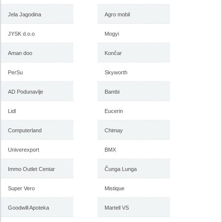
Jela Jagodina
Agro mobil
JYSK d.o.o
Mogyi
Aman doo
Končar
PerSu
Skyworth
AD Podunavlje
Bambi
Lidl
Eucerin
Computerland
Chimay
Univerexport
BMX
Immo Outlet Centar
Čunga Lunga
Super Vero
Mistique
Goodwill Apoteka
Martell VS