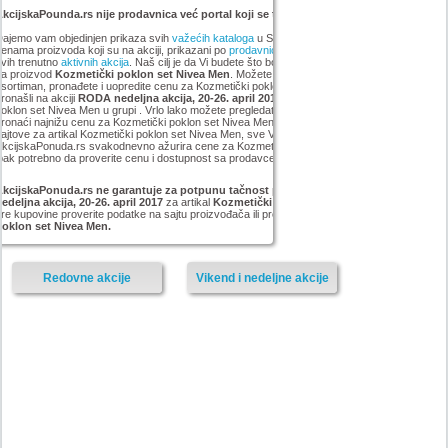
kcijskaPounda.rs nije prodavnica već portal koji se trudi da uštedi vaš novac.
ajemo vam objedinjen prikaza svih
važećih kataloga
u Srbiji, sa popustima i sniženim
enama proizvoda koji su na akciji, prikazani po
prodavnicama
,
brandovima
,
kategorijama
iz
vih trenutno
aktivnih akcija
. Naš cilj je da Vi budete što bolje informisani o popustima i ceni
za proizvod
Kozmetički poklon set Nivea Men
. Možete pogledati kompletan
Nivea MEN
sortiman, pronađete i uopredite cenu za Kozmetički poklon set Nivea Men koji smo mi
ronašli na akciji
RODA nedeljna akcija, 20-26. april 2017
, pronađete najjeftiniji Kozmetički
oklon set Nivea Men u grupi . Vrlo lako možete pregledati sve proizvode iz kategorije
i
ronaći najnižu cenu za Kozmetički poklon set Nivea Men. Ne morate da pretražujete sve
ajtove za artikal Kozmetički poklon set Nivea Men, sve Vam je na jednom mestu.
kcijskaPonuda.rs svakodnevno ažurira cene za Kozmetički poklon set Nivea Men, ali je
pak potrebno da proverite cenu i dostupnost sa prodavcem, kao i načinu isporuke i plaćanja.
AkcijskaPonuda.rs ne garantuje za potpunu tačnost podataka iz akcije RODA
edeljna akcija, 20-26. april 2017
za artikal
Kozmetički poklon set
, i zato vas molimo da
re kupovine proverite podatke na sajtu proizvođača ili prodavnice za proizvod
Kozmetički
poklon set Nivea Men.
Redovne akcije
Vikend i nedeljne akcije