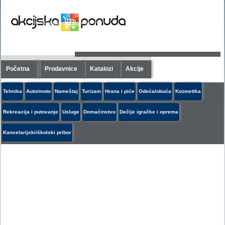
Početna
Prodavnice
Katalozi
Akcije
Tehnika
Auto/moto
Nameštaj
Turizam
Hrana i piće
Odeća/obuća
Kozmetika
Rekreacija i putovanje
Usluge
Domaćinstvo
Dečije igračke i oprema
Kancelarijski/školski pribor