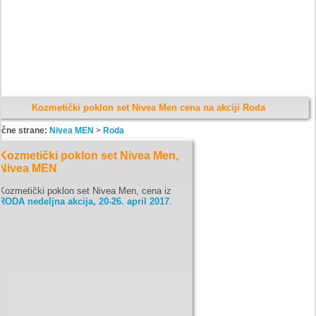
Kozmetički poklon set Nivea Men cena na akciji Roda
ične strane:
Nivea MEN
>
Roda
Kozmetički poklon set Nivea Men,
Nivea MEN
Kozmetički poklon set Nivea Men, cena iz
RODA nedeljna akcija, 20-26. april 2017
.