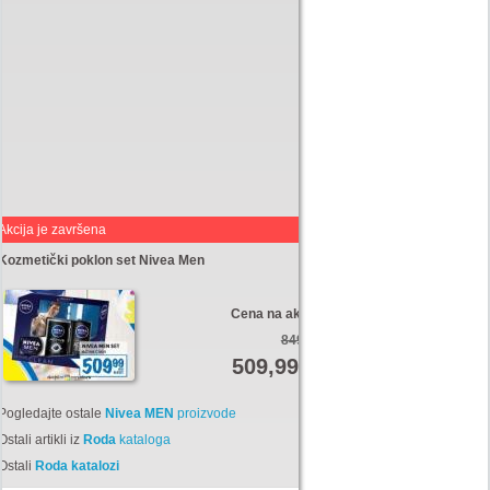
Akcija je završena
Kozmetički poklon set Nivea Men
Cena na akciji:
849,99
509,99
Din
Pogledajte ostale
Nivea MEN
proizvode
Ostali artikli iz
Roda
kataloga
Ostali
Roda katalozi