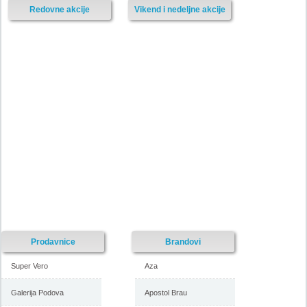
Redovne akcije
Vikend i nedeljne akcije
Prodavnice
Brandovi
Super Vero
Aza
Galerija Podova
Apostol Brau