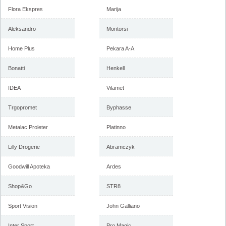
Flora Ekspres
Marija
Aleksandro
Montorsi
Home Plus
Pekara A-A
Bonatti
Henkell
IDEA
Vilamet
Trgopromet
Byphasse
Metalac Proleter
Platinno
Lilly Drogerie
Abramczyk
Goodwill Apoteka
Ardes
Shop&Go
STR8
Sport Vision
John Galliano
Inter Sport
Pro Magic