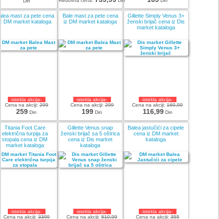
Redovna cena:
Din
Din
Din
alea mast za pete cena
Bale mast za pete cena
Gillette Simply Venus 3+
iz DM market kataloga
iz DM market kataloga
ženski brijač cena iz Dis
market kataloga
-istekla akcija-
-istekla akcija-
-istekla akcija-
Cena na akciji:
299
Cena na akciji:
299
Cena na akciji:
160,99
259
199
116,99
Din
Din
Din
Titania Foot Care
Gillette Venus snap
Balea jastučići za cipele
električna turpija za
ženski brijač sa 5 oštrica
cena iz DM market
stopala cena iz DM
cena iz Dis market
kataloga
market kataloga
kataloga
-istekla akcija-
-istekla akcija-
-istekla akcija-
Cena na akciji:
3399
Cena na akciji:
810,99
Cena na akciji:
355