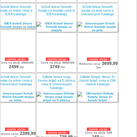
Scholl Velvet Smooth
Scholl Velvet Smooth
Scholl Velvet Smooth
urpija za nokte cena iz
turpija za stopala cena iz
turpija za pete cena iz
IDEA kataloga
IDEA kataloga
Univerexport kataloga
-istekla akcija-
-istekla akcija-
-istekla akcija-
Cena na akciji:
5599,99
Cena na akciji:
5689,99
3699,99
Redovna cena:
2499
3749
Din
Din
Din
Scholl Velvet Smooth
Gillette Venus snap
Gillette Simply Venus 3+
urpija za nokte cena iz
ženski brijač sa 5 oštrica
ženski brijač cena iz DM
Univerexport kataloga
cena iz Univerexport
market kataloga
kataloga
-istekla akcija-
-istekla akcija-
2399,99
-istekla akcija-
Cena na akciji:
195
edovna cena:
739,99
165