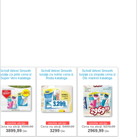
Scholl Velvet Smooth
Scholl Velvet Smooth
Scholl Velvet Smooth
turpija za pete cena iz
turpija za nokte cena iz
turpija za stopala cena iz
Super Vero kataloga
Roda kataloga
Dis market kataloga
-istekla akcija-
-istekla akcija-
-istekla akcija-
Cena na akciji:
5599,99
Cena na akciji:
5499,99
Cena na akciji:
5273,99
3899,99
3299
2969,99
Din
Din
Din