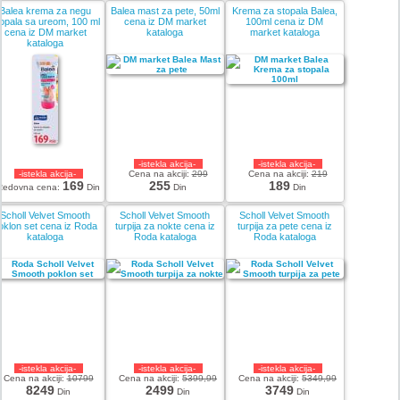
Balea krema za negu
Balea mast za pete, 50ml
Krema za stopala Balea,
opala sa ureom, 100 ml
cena iz DM market
100ml cena iz DM
cena iz DM market
kataloga
market kataloga
kataloga
-istekla akcija-
-istekla akcija-
-istekla akcija-
Cena na akciji:
299
Cena na akciji:
219
169
255
189
Redovna cena:
Din
Din
Din
Scholl Velvet Smooth
Scholl Velvet Smooth
Scholl Velvet Smooth
oklon set cena iz Roda
turpija za nokte cena iz
turpija za pete cena iz
kataloga
Roda kataloga
Roda kataloga
-istekla akcija-
-istekla akcija-
-istekla akcija-
Cena na akciji:
10799
Cena na akciji:
5399,99
Cena na akciji:
5349,99
8249
2499
3749
Din
Din
Din