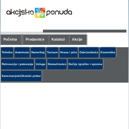
Početna
Prodavnice
Katalozi
Akcije
Tehnika
Auto/moto
Nameštaj
Turizam
Hrana i piće
Odeća/obuća
Kozmetika
Rekreacija i putovanje
Usluge
Domaćinstvo
Dečije igračke i oprema
Kancelarijski/školski pribor