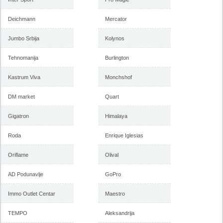
Deichmann
Mercator
Jumbo Srbija
Kolynos
Tehnomanija
Burlington
Kastrum Viva
Monchshof
DM market
Quart
Gigatron
Himalaya
Roda
Enrique Iglesias
Oriflame
Olival
AD Podunavlje
GoPro
Immo Outlet Centar
Maestro
TEMPO
Aleksandrija