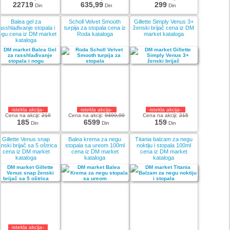
22719
635,99
299
Din
Din
Din
Balea gel za
Scholl Velvet Smooth
Gillette Simply Venus 3+
asshlađivanje stopala i
turpija za stopala cena iz
ženski brijač cena iz DM
ogu cena iz DM market
Roda kataloga
market kataloga
kataloga
-istekla akcija-
-istekla akcija-
-istekla akcija-
Cena na akciji:
219
Cena na akciji:
9499,99
Cena na akciji:
215
185
6599
159
Din
Din
Din
Gillette Venus snap
Balea krema za negu
Titania balzam za negu
nski brijač sa 5 oštrica
stopala sa ureom 100ml
noktiju i stopala 100ml
cena iz DM market
cena iz DM market
cena iz DM market
kataloga
kataloga
kataloga
-istekla akcija-