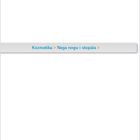
Kozmetika
>
Nega nogu i stopala
>