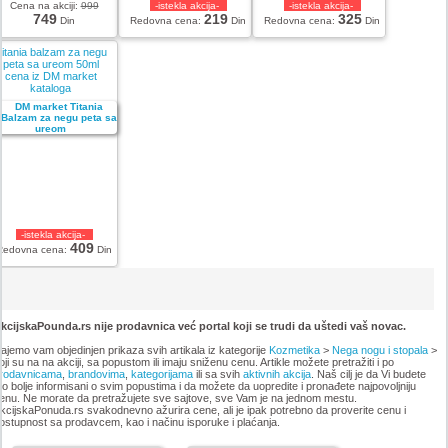
Cena na akciji:
999
-istekla akcija-
-istekla akcija-
749
219
325
Din
Redovna cena:
Din
Redovna cena:
Din
itania balzam za negu
peta sa ureom 50ml
cena iz DM market
kataloga
-istekla akcija-
409
Redovna cena:
Din
kcijskaPounda.rs nije prodavnica već portal koji se trudi da uštedi vaš novac.
ajemo vam objedinjen prikaza svih artikala iz kategorije
Kozmetika
>
Nega nogu i stopala
>
oji su na na akciji, sa popustom ili imaju sniženu cenu. Artikle možete pretražiti i po
rodavnicama
,
brandovima
,
kategorijama
ili sa svih
aktivnih akcija
. Naš cilj je da Vi budete
to bolje informisani o svim popustima i da možete da uopredite i pronađete najpovoljniju
enu. Ne morate da pretražujete sve sajtove, sve Vam je na jednom mestu.
kcijskaPonuda.rs svakodnevno ažurira cene, ali je ipak potrebno da proverite cenu i
ostupnost sa prodavcem, kao i načinu isporuke i plaćanja.