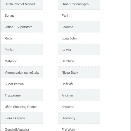
Senta Promet Marketi
Hrast Copenhagen
Bonatti
Fani
Office 1 Superstore
Lacoste
Roda
Long John
PerSu
La vita
Matijević
Bambino
Vitorog salon nameštaja
Nivea Baby
Super kartica
BašBaš
Trgopromet
Andimar
Ušće Shopping Center
Krnjevac
Flora Ekspres
Blueberry
Goodwill Apoteka
Pro Work