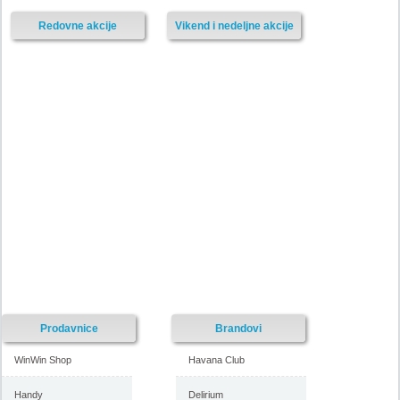
Redovne akcije
Vikend i nedeljne akcije
Prodavnice
Brandovi
WinWin Shop
Havana Club
Handy
Delirium