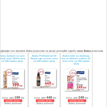
ogledajte sve aktuelne
Balea
proizvode na akciji i pronađite najnižu
cenu Balea
proizvoda.
Balea šampon za suvo
Balea Professional Oil
Balea trake za depilaciju
pranje kose 200ml cena
Repair ulje za kosu cena
lica sa hladnim voskom 20
na DM market akciji
na DM market akciji
kom cena na DM market
akciji
199
449
249
Cena:
249
Din
Cena:
559
Din
Cena:
299
Din
-istekla akcija-
-istekla akcija-
-istekla akcija-
Balea proizvodi
Balea proizvodi
Balea proizvodi