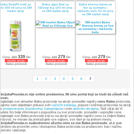
Balea BodyFit tonik za
Balea uljani fluid za
Balea dnevna krema za
telo 400 ml cena na DM
čišćenje lica 100 ml cena
lice za normalnu i
market akciji
na DM market akciji
mešovitu kožu 50 ml cena
na DM market akciji
339
279
279
Cena:
399
Din
Cena:
349
Din
Cena:
349
Din
-istekla akcija-
-istekla akcija-
-istekla akcija-
Balea proizvodi
Balea proizvodi
Balea proizvodi
1
2
3
4
5
6
7
kcijskaPounda.rs nije online prodavnica. Mi smo portal koji se trudi da uštedi vaš
novac.
ogledajte sve aktuelne
Balea
proizvode na akciji i pronađite najnižu
cenu Balea
proizvoda.
ajemo vam objedinjen prikaza svih
važećih kataloga
, popusti i sniženja proizvoda na akciji
po
prodavnicama
,
brandovima
,
kategorijama
i svim
aktivnim akcijama
. Naš cilj je da Vi
udete što bolje informisani o popustima za sve proizvode, pronađite i uopredite cene.
ogledajte sve Balea proizvode koji su na akciji i pronađite najnižu cenu za željeni Balea
roizvod, ne morate da pretražujete sve sajtove, sve Vam je na jednom mestu.
AkcijskaPonuda.rs svakodnevno ažurira cene za sve Balea proizvode
, ali je ipak
otrebno da proverite cenu i dostupnost Balea proizvoda sa prodavcem, kao i načinu
sporuke i plaćanja.