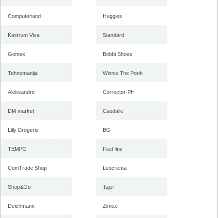
Computerland
Huggies
Kastrum Viva
Standard
Gomex
Bobbi Shoes
Tehnomanija
Winnie The Pooh
Aleksandro
Corrector-PH
DM market
Caudalle
Lilly Drogerie
BG
TEMPO
Feel fine
ComTrade Shop
Leocrema
Shop&Go
Tajer
Deichmann
Zimex