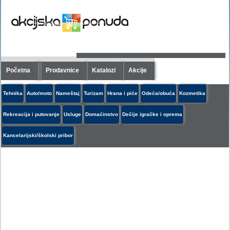
Početna
Prodavnice
Katalozi
Akcije
Tehnika
Auto/moto
Nameštaj
Turizam
Hrana i piće
Odeća/obuća
Kozmetika
Rekreacija i putovanje
Usluge
Domaćinstvo
Dečije igračke i oprema
Kancelarijski/školski pribor