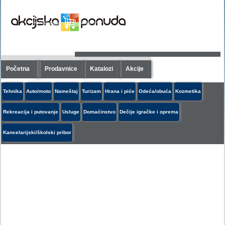
Početna
Prodavnice
Katalozi
Akcije
Tehnika
Auto/moto
Nameštaj
Turizam
Hrana i piće
Odeća/obuća
Kozmetika
Rekreacija i putovanje
Usluge
Domaćinstvo
Dečije igračke i oprema
Kancelarijski/školski pribor