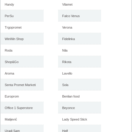
Handy
Vilamet
PerSu
Falco Venus
Trgopromet
Verona
WinWin Shop
Fidelinka
Roda
Nila
Shop&Go
Rikota
Aroma
Lavello
Senta Promet Marketi
Sola
Europrom
Benlian food
Office 1 Superstore
Beyonce
Matijević
Lady Speed Stick
Uradi Sam
Helf