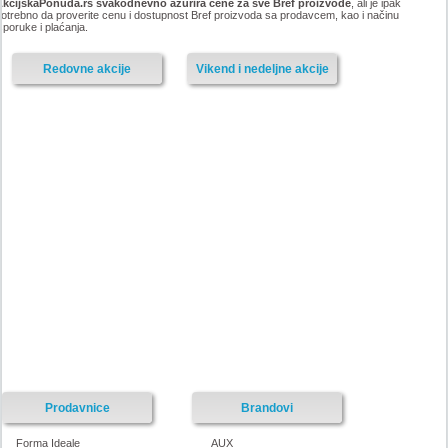
AkcijskaPonuda.rs svakodnevno ažurira cene za sve Bref proizvode
, ali je ipak
otrebno da proverite cenu i dostupnost Bref proizvoda sa prodavcem, kao i načinu
sporuke i plaćanja.
Redovne akcije
Vikend i nedeljne akcije
Prodavnice
Brandovi
Forma Ideale
AUX