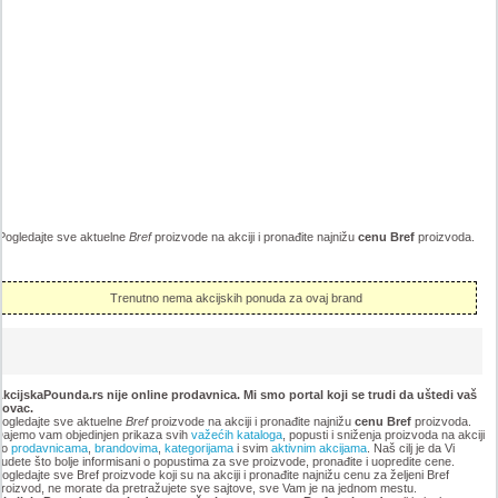
Pogledajte sve aktuelne
Bref
proizvode na akciji i pronađite najnižu
cenu Bref
proizvoda.
Trenutno nema akcijskih ponuda za ovaj brand
kcijskaPounda.rs nije online prodavnica. Mi smo portal koji se trudi da uštedi vaš
novac.
ogledajte sve aktuelne
Bref
proizvode na akciji i pronađite najnižu
cenu Bref
proizvoda.
ajemo vam objedinjen prikaza svih
važećih kataloga
, popusti i sniženja proizvoda na akciji
po
prodavnicama
,
brandovima
,
kategorijama
i svim
aktivnim akcijama
. Naš cilj je da Vi
udete što bolje informisani o popustima za sve proizvode, pronađite i uopredite cene.
ogledajte sve Bref proizvode koji su na akciji i pronađite najnižu cenu za željeni Bref
roizvod, ne morate da pretražujete sve sajtove, sve Vam je na jednom mestu.