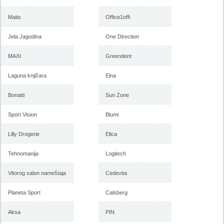
Matis
Office1offi
Jela Jagodina
One Direction
MAXI
Greendent
Laguna knjižara
Elna
Bonatti
Sun Zone
Sport Vision
Blumi
Lilly Drogerie
Elica
Tehnomanija
Logitech
Vitorog salon nameštaja
Cedevita
Planeta Sport
Calsberg
Aksa
PIN