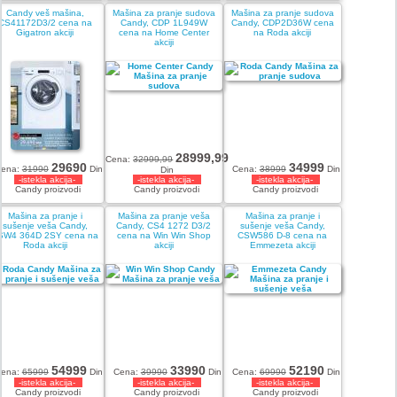
Candy veš mašina,
Mašina za pranje sudova
Mašina za pranje sudova
CS41172D3/2 cena na
Candy, CDP 1L949W
Candy, CDP2D36W cena
Gigatron akciji
cena na Home Center
na Roda akciji
akciji
28999,99
Cena:
32999,99
29690
34999
ena:
31990
Din
Cena:
38999
Din
Din
-istekla akcija-
-istekla akcija-
-istekla akcija-
Candy proizvodi
Candy proizvodi
Candy proizvodi
Mašina za pranje i
Mašina za pranje veša
Mašina za pranje i
sušenje veša Candy,
Candy, CS4 1272 D3/2
sušenje veša Candy,
SW4 364D 2SY cena na
cena na Win Win Shop
CSW586 D-8 cena na
Roda akciji
akciji
Emmezeta akciji
54999
33990
52190
ena:
65999
Din
Cena:
39990
Din
Cena:
69990
Din
-istekla akcija-
-istekla akcija-
-istekla akcija-
Candy proizvodi
Candy proizvodi
Candy proizvodi