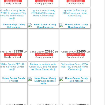
-istekla akcija-
-istekla akcija-
-istekla akcija-
Candy proizvodi
Candy proizvodi
Candy proizvodi
eš mašina Candy GVS4
Ugradna rerna Candy
Ugradna ploča Candy
17 DC3 2, kapacitet 7 kg
FPE649A/6X cena na
CH64C cena na Home
cena na Tehnomanija
Home Center akciji
Center akciji
akciji
33990
23990
22490
ena:
37767
Din
Cena:
28904
Din
Cena:
24990
Din
-istekla akcija-
-istekla akcija-
-istekla akcija-
Candy proizvodi
Candy proizvodi
Candy proizvodi
Frižider Candy CFO140
Mašina za sušenje veša
Veš mašina Candy GVW
cena na Home Center
Candy GCC 581 NB cena
585 TWC cena na Home
akciji
na Home Center akciji
Center akciji