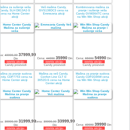
Mašina za sušenje veša
Veš mašina Candy,
Kombinovana mašina za
Candy, SLH D813A2-S
GVS138DC3 cena na
pranje i sušenje veša
cena na Home Center
Emmezeta akciji
Candy GVW364TC cena
akciji
na Win Win Shop akciji
37999,99
na:
49999,99
35990
54990
Cena:
44990
Din
Cena:
65990
Din
Din
-istekla akcija-
-istekla akcija-
-istekla akcija-
Candy proizvodi
Candy proizvodi
Candy proizvodi
ašina za pranje sudova
Mašina za veš Candy,
Mašina za pranje sudova
andy, CDP7753 cena na
Confort Line CLT G
Candy CDP2D36W cena
Home Center akciji
3652D-S cena na Home
na Win Win Shop akciji
Center akciji
31999,99
33999,99
na:
39999,99
Cena:
39999,99
39990
Cena:
49990
Din
Din
Din
-istekla akcija-
-istekla akcija-
-istekla akcija-