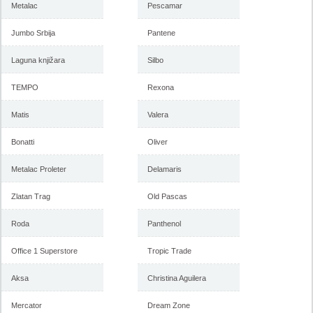
Metalac
Pescamar
Jumbo Srbija
Pantene
Laguna knjižara
Silbo
TEMPO
Rexona
Matis
Valera
Bonatti
Oliver
Metalac Proleter
Delamaris
Zlatan Trag
Old Pascas
Roda
Panthenol
Office 1 Superstore
Tropic Trade
Aksa
Christina Aguilera
Mercator
Dream Zone