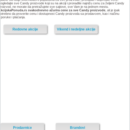
ogledajte sve Candy proizvode koji su na akciji i pronađite najnižu cenu za željeni Candy
roizvod, ne morate da pretražujete sve sajtove, sve Vam je na jednom mestu.
AkcijskaPonuda.rs svakodnevno ažurira cene za sve Candy proizvode
, ali je ipak
otrebno da proverite cenu i dostupnost Candy proizvoda sa prodavcem, kao i načinu
sporuke i plaćanja.
Redovne akcije
Vikend i nedeljne akcije
Prodavnice
Brandovi