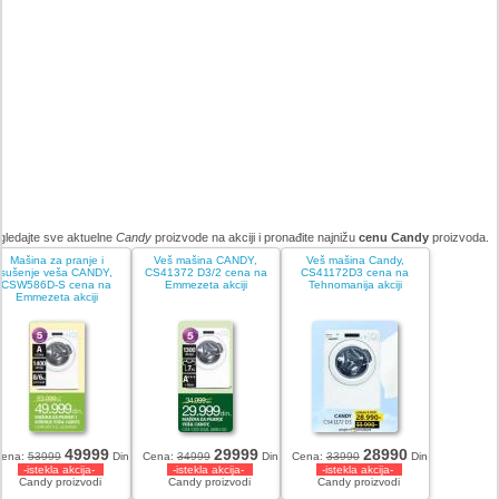
gledajte sve aktuelne
Candy
proizvode na akciji i pronađite najnižu
cenu Candy
proizvoda.
Mašina za pranje i
Veš mašina CANDY,
Veš mašina Candy,
sušenje veša CANDY,
CS41372 D3/2 cena na
CS41172D3 cena na
CSW586D-S cena na
Emmezeta akciji
Tehnomanija akciji
Emmezeta akciji
49999
29999
28990
ena:
53999
Din
Cena:
34999
Din
Cena:
33990
Din
-istekla akcija-
-istekla akcija-
-istekla akcija-
Candy proizvodi
Candy proizvodi
Candy proizvodi