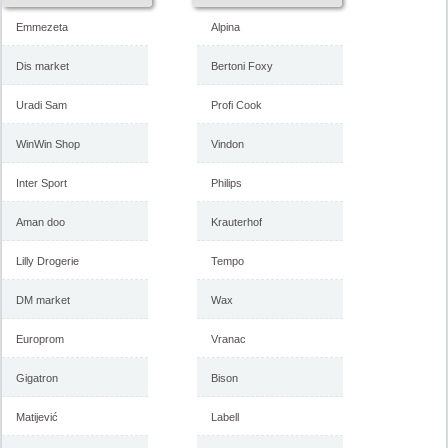
Emmezeta
Alpina
Dis market
Bertoni Foxy
Uradi Sam
Profi Cook
WinWin Shop
Vindon
Inter Sport
Philips
Aman doo
Krauterhof
Lilly Drogerie
Tempo
DM market
Wax
Europrom
Vranac
Gigatron
Bison
Matijević
Labell