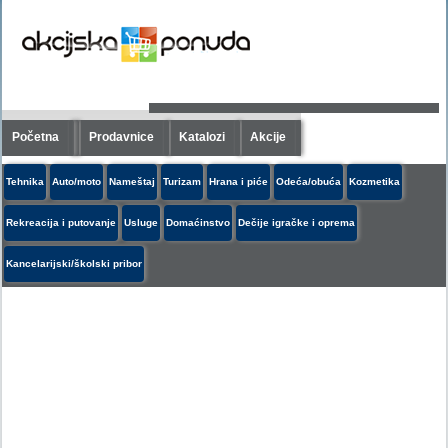
Početna
Prodavnice
Katalozi
Akcije
Tehnika
Auto/moto
Nameštaj
Turizam
Hrana i piće
Odeća/obuća
Kozmetika
Rekreacija i putovanje
Usluge
Domaćinstvo
Dečije igračke i oprema
Kancelarijski/školski pribor