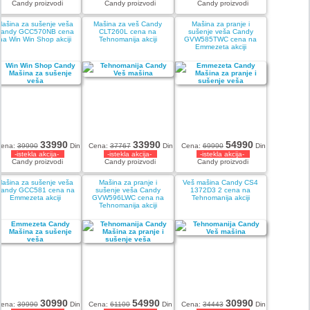
Candy proizvodi
Candy proizvodi
Candy proizvodi
Mašina za sušenje veša
Mašina za veš Candy
Mašina za pranje i
Candy GCC570NB cena
CLT260L cena na
sušenje veša Candy
na Win Win Shop akciji
Tehnomanija akciji
GVW585TWC cena na
Emmezeta akciji
33990
33990
54990
ena:
39990
Din
Cena:
37767
Din
Cena:
69990
Din
-istekla akcija-
-istekla akcija-
-istekla akcija-
Candy proizvodi
Candy proizvodi
Candy proizvodi
Mašina za sušenje veša
Mašina za pranje i
Veš mašina Candy CS4
andy GCC581 cena na
sušenje veša Candy
1372D3 2 cena na
Emmezeta akciji
GVW596LWC cena na
Tehnomanija akciji
Tehnomanija akciji
30990
54990
30990
ena:
39990
Din
Cena:
61100
Din
Cena:
34443
Din