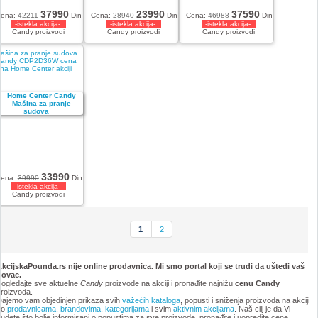
37990
23990
37590
Cena:
42211
Din
Cena:
28940
Din
Cena:
46988
Din
-istekla akcija-
-istekla akcija-
-istekla akcija-
Candy proizvodi
Candy proizvodi
Candy proizvodi
ašina za pranje sudova
andy CDP2D36W cena
na Home Center akciji
33990
ena:
39990
Din
-istekla akcija-
Candy proizvodi
1
2
kcijskaPounda.rs nije online prodavnica. Mi smo portal koji se trudi da uštedi vaš
novac.
ogledajte sve aktuelne
Candy
proizvode na akciji i pronađite najnižu
cenu Candy
roizvoda.
ajemo vam objedinjen prikaza svih
važećih kataloga
, popusti i sniženja proizvoda na akciji
po
prodavnicama
,
brandovima
,
kategorijama
i svim
aktivnim akcijama
. Naš cilj je da Vi
udete što bolje informisani o popustima za sve proizvode, pronađite i uopredite cene.