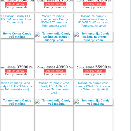
15900
32990
52900
ena:
18990
Din
Cena:
38812
Din
Cena:
68990
Din
-istekla akcija-
-istekla akcija-
-istekla akcija-
Candy proizvodi
Candy proizvodi
Candy proizvodi
Veš mašina Candy CLT
Mašina za pranje i
Mašina za pranje i
372 DM cena na Home
sušenje veša Candy
sušenje veša Candy
Center akciji
GVW485T cena na
GVW596LWC cena na
Tehnomanija akciji
Tehnomanija akciji
37990
49990
55990
Cena:
42211
Din
Cena:
55554
Din
Cena:
75990
Din
-istekla akcija-
-istekla akcija-
-istekla akcija-
Candy proizvodi
Candy proizvodi
Candy proizvodi
Mašina za pranje veša
Mašina za pranje veša
Mašina za pranje veša
andy CLTG372DM cena
Candy GVS4137DC3
Candy CS41172D3 cena
na Tehnomanija akciji
cena na Tehnomanija
na Tehnomanija akciji
akciji