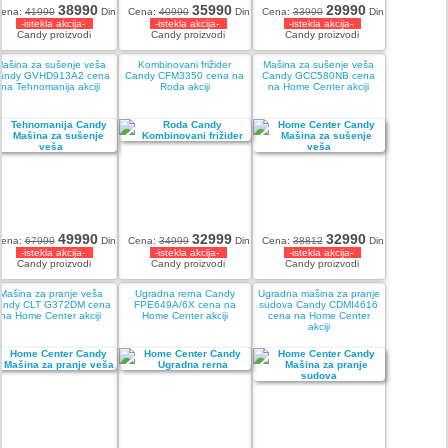
38990
35990
29990
ena:
41990
Din
Cena:
40990
Din
Cena:
33990
Din
-istekla akcija-
-istekla akcija-
-istekla akcija-
Candy proizvodi
Candy proizvodi
Candy proizvodi
Mašina za sušenje veša
Kombinovani frižider
Mašina za sušenje veša
andy GVHD913A2 cena
Candy CFM3350 cena na
Candy GCC580NB cena
na Tehnomanija akciji
Roda akciji
na Home Center akciji
49990
32999
32990
ena:
67990
Din
Cena:
34999
Din
Cena:
38812
Din
-istekla akcija-
-istekla akcija-
-istekla akcija-
Candy proizvodi
Candy proizvodi
Candy proizvodi
Mašina za pranje veša
Ugradna rerna Candy
Ugradna mašina za pranje
andy CLT G372DM cena
FPE649A/6X cena na
sudova Candy CDMI4616
na Home Center akciji
Home Center akciji
cena na Home Center
akciji