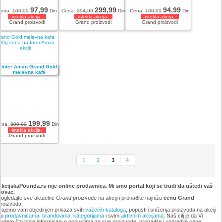
97,99
299,99
94,99
Cena:
109,99
Din
Cena:
394,99
Din
Cena:
109,99
Din
-istekla akcija-
-istekla akcija-
-istekla akcija-
Grand proizvodi
Grand proizvodi
Grand proizvodi
rand Gold melevna kafa
00g cena na Inter Aman
akciji
199,99
ena:
209,99
Din
-istekla akcija-
Grand proizvodi
1
2
3
4
kcijskaPounda.rs nije online prodavnica. Mi smo portal koji se trudi da uštedi vaš
novac.
ogledajte sve aktuelne
Grand
proizvode na akciji i pronađite najnižu
cenu Grand
roizvoda.
ajemo vam objedinjen prikaza svih
važećih kataloga
, popusti i sniženja proizvoda na akciji
po
prodavnicama
,
brandovima
,
kategorijama
i svim
aktivnim akcijama
. Naš cilj je da Vi
udete što bolje informisani o popustima za sve proizvode, pronađite i uopredite cene.