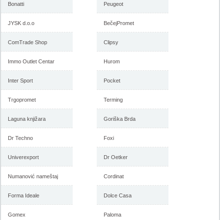
Bonatti
Peugeot
JYSK d.o.o
BečejPromet
ComTrade Shop
Clipsy
Immo Outlet Centar
Hurom
Inter Sport
Pocket
Trgopromet
Terming
Laguna knjižara
Goriška Brda
Dr Techno
Foxi
Univerexport
Dr Oetker
Numanović nameštaj
Cordinat
Forma Ideale
Dolce Casa
Gomex
Paloma