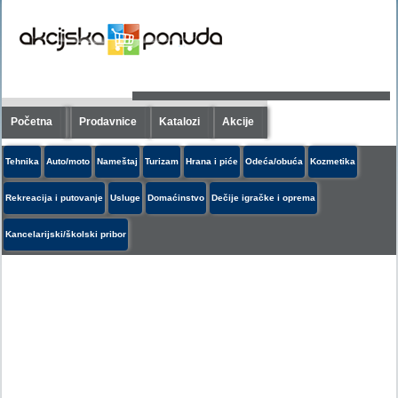
Početna
Prodavnice
Katalozi
Akcije
Tehnika
Auto/moto
Nameštaj
Turizam
Hrana i piće
Odeća/obuća
Kozmetika
Rekreacija i putovanje
Usluge
Domaćinstvo
Dečije igračke i oprema
Kancelarijski/školski pribor