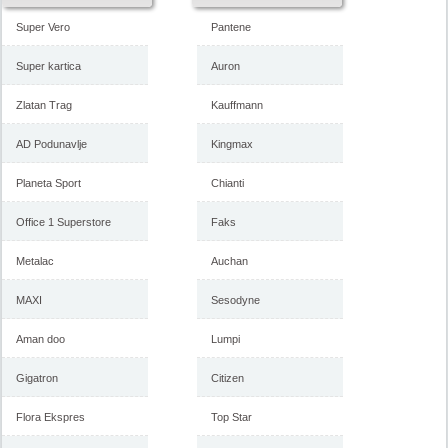
Super Vero
Pantene
Super kartica
Auron
Zlatan Trag
Kauffmann
AD Podunavlje
Kingmax
Planeta Sport
Chianti
Office 1 Superstore
Faks
Metalac
Auchan
MAXI
Sesodyne
Aman doo
Lumpi
Gigatron
Citizen
Flora Ekspres
Top Star