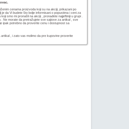
novac.
niženim cenama proizvoda koji su na akciji, prikazani po
lj je da Vi budete što bolje informisani o popustima i ceni za
koji smo mi pronašli na akciji
, pronađete najjeftiniji u grupi .
a . Ne morate da pretražujete sve sajtove za artikal , sve
e ipak potrebno da proverite cenu i dostupnost sa
 artikal
, i zato vas molimo da pre kupovine proverite