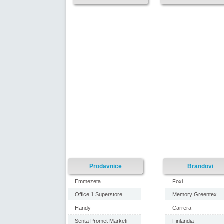
Prodavnice
Brandovi
Emmezeta
Foxi
Office 1 Superstore
Memory Greentex
Handy
Carrera
Senta Promet Marketi
Finlandia