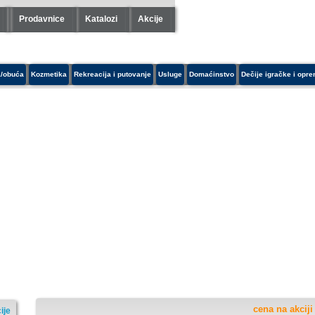
Prodavnice
Katalozi
Akcije
/obuća
Kozmetika
Rekreacija i putovanje
Usluge
Domaćinstvo
Dečije igračke i opr
cena na akciji
ije