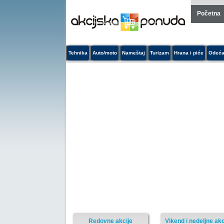
Početna
Tehnika
Auto/moto
Nameštaj
Turizam
Hrana i piće
Odeća
Redovne akcije
Vikend i nedeljne akc