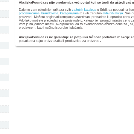
AkcijskaPounda.rs nije prodavnica već portal koji se trudi da uštedi vaš 
Dajemo vam objedinjen prikaza svih
važećih kataloga
u Srbiji, sa popustima i s
prodavnicama
,
brandovima
,
kategorijama
iz svih trenutno
aktivnih akcija
. Naš ci
proizvod
. Možete pogledati kompletan
asortiman, pronađete i uopredite cenu za 
Vrlo lako možete pregledati sve proizvode iz kategorije
i pronaći najnižu cenu z
Vam je na jednom mestu. AkcijskaPonuda.rs svakodnevno ažurira cene za , ali j
prodavcem, kao i načinu isporuke i plaćanja.
AkcijskaPonuda.rs ne garantuje za potpunu tačnost podataka iz akcije
za
podatke na sajtu proizvođača ili prodavnice za proizvod
.