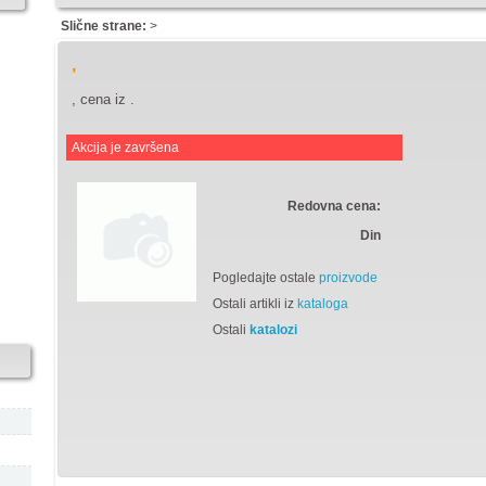
Slične strane:
>
,
, cena iz
.
Akcija je završena
Redovna cena:
Din
Pogledajte ostale
proizvode
Ostali artikli iz
kataloga
Ostali
katalozi