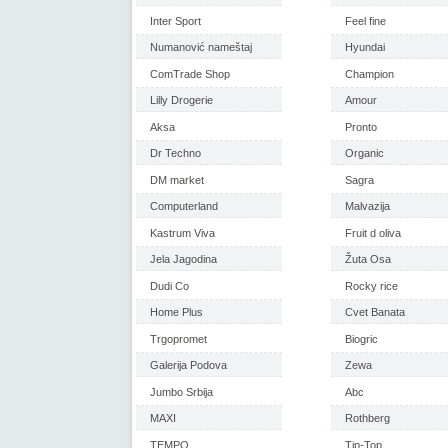
Inter Sport
Feel fine
Numanović nameštaj
Hyundai
ComTrade Shop
Champion
Lilly Drogerie
Amour
Aksa
Pronto
Dr Techno
Organic
DM market
Sagra
Computerland
Malvazija
Kastrum Viva
Fruit d oliva
Jela Jagodina
Žuta Osa
Dudi Co
Rocky rice
Home Plus
Cvet Banata
Trgopromet
Biogric
Galerija Podova
Zewa
Jumbo Srbija
Abc
MAXI
Rothberg
TEMPO
Tip-Top