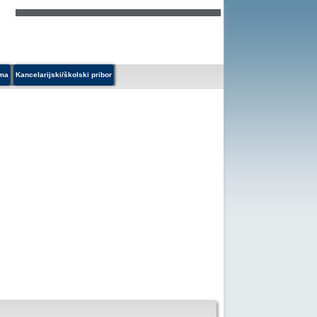
ema
Kancelarijski/školski pribor