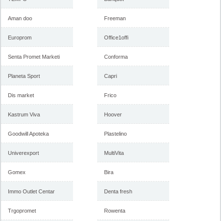
-istekla akcija-
Aman doo
Freeman
Europrom
Office1offi
Senta Promet Marketi
Conforma
Planeta Sport
Capri
Dis market
Frico
Forma Ideale katalog mart
Forma Ideale akcija, katalog
Kastrum Viva
2018
Hoover
februar 2018
Goodwill Apoteka
Plastelino
Univerexport
-istekla akcija-
MultiVita
-istekla akcija-
Gomex
Bira
Immo Outlet Centar
Denta fresh
Trgopromet
Rowenta