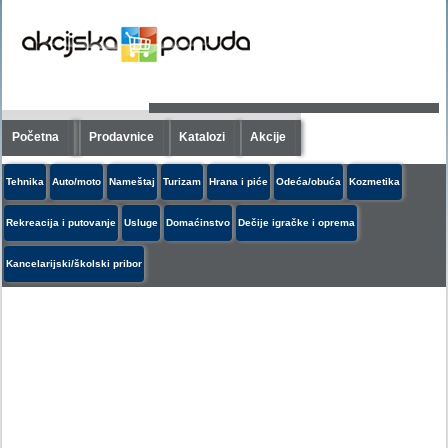
Početna
Prodavnice
Katalozi
Akcije
Tehnika
Auto/moto
Nameštaj
Turizam
Hrana i piće
Odeća/obuća
Kozmetika
Rekreacija i putovanje
Usluge
Domaćinstvo
Dečije igračke i oprema
Kancelarijski/školski pribor