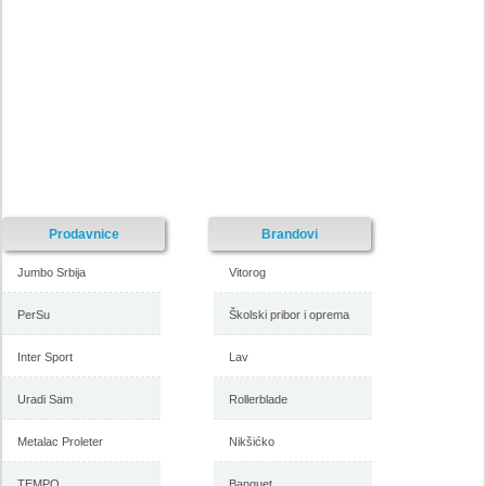
Nije pronadjena lokacija kataloga.
Forma Ideale katalog akcija
Forma Ideale katalog akcija jul
avgust 2018
2018
-istekla akcija-
-istekla akcija-
Prodavnice
Brandovi
Jumbo Srbija
Vitorog
PerSu
Školski pribor i oprema
Inter Sport
Lav
Forma Ideale katalog
Forma Ideale akcija, katalog
Uradi Sam
Rollerblade
namestaja maj 2018
april 2018
Metalac Proleter
Nikšićko
TEMPO
Banquet
-istekla akcija-