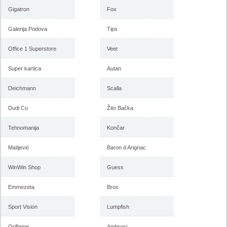
Gigatron
Fox
Galerija Podova
Tips
Forma Ideale akcija, katalog
Forma Ideale akcija
januar 2018
nameštaja, katalog 7-31.
Office 1 Superstore
Veet
decembar 2017
Super kartica
Autan
Deichmann
Scalla
-istekla akcija-
-istekla akcija-
Dudi Co
Žito Bačka
Tehnomanija
Končar
Matijević
Baron d Arignac
WinWin Shop
Guess
Emmezeta
Bros
Forma Ideale katalog
Forma Ideale jesenja ponuda
nameštaja, akcija 7. novembar
1-6. novembar 2017
Sport Vision
Lumpfish
do 6. decembar 2017
Oriflame
Ambrosi