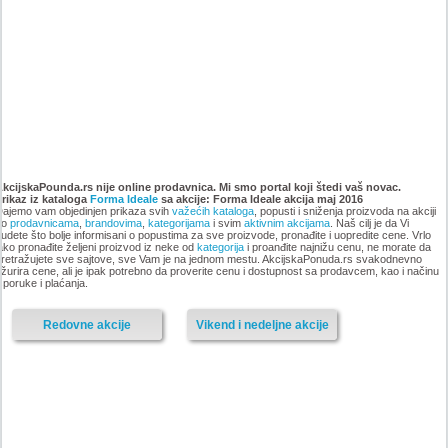
Katalog Forma Ideale
Katalog Forma Ideale akcija
namestaja, akcija 6. novembar
oktobar 2018
AkcijskaPounda.rs nije online prodavnica. Mi smo portal koji štedi vaš novac.
Prikaz iz kataloga
do 9. decembar 2018
Forma Ideale
sa akcije: Forma Ideale akcija maj 2016
ajemo vam objedinjen prikaza svih
važećih kataloga
, popusti i sniženja proizvoda na akciji
po
prodavnicama
,
brandovima
,
kategorijama
i svim
aktivnim akcijama
. Naš cilj je da Vi
udete što bolje informisani o popustima za sve proizvode, pronađite i uopredite cene. Vrlo
ako pronađite željeni proizvod iz neke od
kategorija
i proanđite najnižu cenu, ne morate da
retražujete sve sajtove, sve Vam je na jednom mestu. AkcijskaPonuda.rs svakodnevno
-istekla akcija-
žurira cene, ali je ipak potrebno da proverite cenu i dostupnost sa prodavcem, kao i načinu
sporuke i plaćanja.
-istekla akcija-
Redovne akcije
Vikend i nedeljne akcije